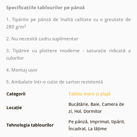
Specificațiile tablourilor pe pânză
1. Tipărite pe pânză de înaltă calitate cu o greutate de
2
280 g/m
2. Nu necesită cadru suplimentar
3. Tipărire cu plottere moderne - saturație ridicată a
culorilor
4. Montaj ușor
5. Ambalate într-o cutie de carton rezistentă
Categorii
Tablou mare și plajă
Bucătărie
,
Baie
,
Camera de
Locație
zi
,
Hol
,
Dormitor
Pe pânză
,
Imprimat, tipărit
,
Tehnologia tablourilor
Încadrat
,
La lățime