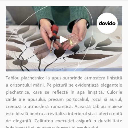
Tablou plachetnice la apus surprinde atmosfera liniștită
a orizontului mării. Pe pictură se evidențiază elegantele
plachetnice, care se reflectă în apa liniștită. Culorile
calde ale apusului, precum portocaliul, rozul și auriul,
creează o atmosferă romantică. Această tablou 5-piese
este ideală pentru a revitaliza interiorul și a-i oferi o notă
de eleganță. Calitatea execuției asigură o durabilitate
îndelungată și un aspect frumos al produsului.