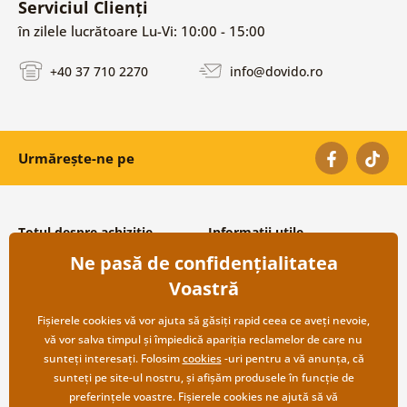
Serviciul Clienți
în zilele lucrătoare Lu-Vi: 10:00 - 15:00
+40 37 710 2270
info@dovido.ro
Urmărește-ne pe
Totul despre achiziție
Informații utile
Ne pasă de confidențialitatea
Condiții și termeni generali
Despre noi
Protecția datelor personale
Întrebări frecvente
Voastră
Transport și modalități de plată
Contacte
Returnare
Cooperare angro
Fișierele cookies vă vor ajuta să găsiți rapid ceea ce aveți nevoie,
vă vor salva timpul și împiedică apariția reclamelor de care nu
sunteți interesați. Folosim
cookies
-uri pentru a vă anunța, că
sunteți pe site-ul nostru, și afișăm produsele în funcție de
preferințele voastre. Fișierele cookies ne ajută să vă