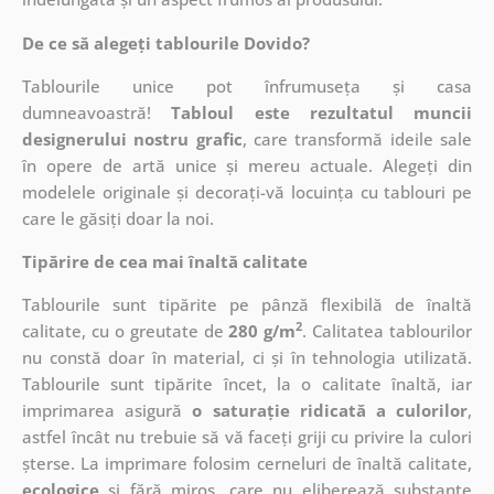
De ce să alegeți tablourile Dovido?
Tablourile unice pot înfrumuseța și casa
dumneavoastră!
Tabloul este rezultatul muncii
designerului nostru grafic
, care
transformă ideile sale
în opere de artă unice și mereu actuale. Alegeți din
modelele originale și decorați-vă locuința cu tablouri pe
care le găsiți doar la noi.
Tipărire de cea mai înaltă calitate
Tablourile sunt tipărite pe pânză flexibilă de înaltă
2
calitate, cu o greutate de
280 g/m
. Calitatea tablourilor
nu constă doar în material, ci și în tehnologia utilizată.
Tablourile sunt tipărite încet, la o calitate înaltă, iar
imprimarea asigură
o saturație ridicată a culorilor
,
astfel încât nu trebuie să vă faceți griji cu privire la culori
șterse. La imprimare folosim cerneluri de înaltă calitate,
ecologice
și fără miros, care nu eliberează substanțe