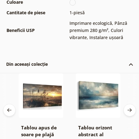
Culoare
Cantitate de piese
1-piesă
Imprimare ecologică
,
Pânză
Beneficii USP
premium 280 g/m²
,
Culori
vibrante
,
Instalare ușoară
Din aceeași colecție
Tablou apus de
Tablou orizont
T
re
soare pe plajă
abstract al
l