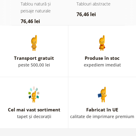
oceanului
Tablou natură și
Tablouri abstracte
T
peisaje naturale
76,46 lei
7
76,46 lei
Transport gratuit
Produse în stoc
peste 500,00 lei
expediem imediat
Cel mai vast sortiment
Fabricat în UE
tapet și decorații
calitate de imprimare premium