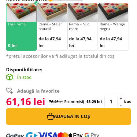
Fără ramă
Ramă – Stejar
Ramă – Nuc
Ramă – Wenge
natural
maro
negru
de la 47,94
de la 47,94
de la 47,94
0 lei
lei
lei
lei
*prețul accesoriilor va fi adăugat la totalul din coș
Disponibilitate:
În stoc
Adaugă la favorite
61,16 lei
+
76,46 lei
Economisiți
15,29 lei
buc
-
ADAUGĂ ÎN COȘ