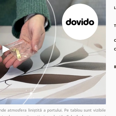
L
T
C
C
B
e atmosfera liniștită a portului. Pe tablou sunt vizibile