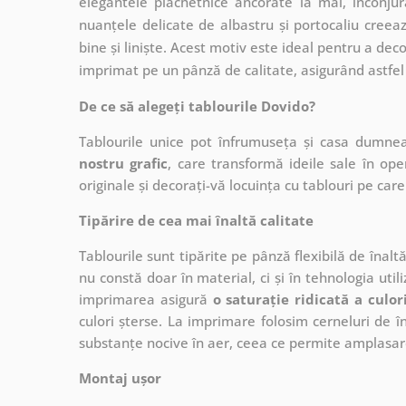
elegantele plachetnice ancorate la mal, înconjur
nuanțele delicate de albastru și portocaliu cre
bine și liniște. Acest motiv este ideal pentru a dec
imprimat pe un pânză de calitate, asigurând astfel 
De ce să alegeți tablourile Dovido?
Tablourile unice pot înfrumuseța și casa dumne
nostru grafic
, care
transformă ideile sale în op
originale și decorați-vă locuința cu tablouri pe care 
Tipărire de cea mai înaltă calitate
Tablourile sunt tipărite pe pânză flexibilă de înalt
nu constă doar în material, ci și în tehnologia utiliz
imprimarea asigură
o saturație ridicată a culor
culori șterse. La imprimare folosim cerneluri de în
substanțe nocive în aer, ceea ce permite amplasare
Montaj ușor