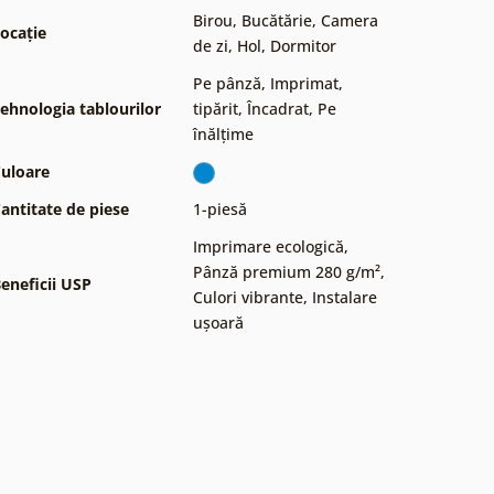
Birou
,
Bucătărie
,
Camera
ocație
de zi
,
Hol
,
Dormitor
Pe pânză
,
Imprimat,
ehnologia tablourilor
tipărit
,
Încadrat
,
Pe
înălțime
uloare
antitate de piese
1-piesă
Imprimare ecologică
,
Pânză premium 280 g/m²
,
eneficii USP
Culori vibrante
,
Instalare
ușoară