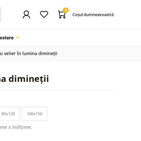
0
Coşul dumneavoastră
ostere
u velier în lumina dimineții
na dimineții
80x120
100x150
ime x înălțime.