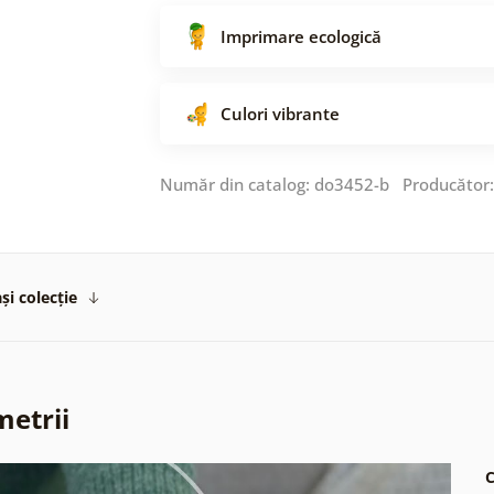
Imprimare ecologică
Culori vibrante
Număr din catalog: do3452-b Producător
și colecție
metrii
C