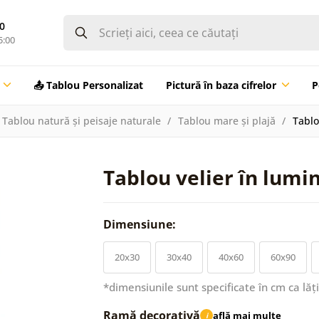
0
5:00
📤 Tablou Personalizat
Pictură în baza cifrelor
P
Tablou natură și peisaje naturale
Tablou mare și plajă
Tablo
Tablou velier în lumi
Dimensiune:
20x30
30x40
40x60
60x90
*dimensiunile sunt specificate în cm ca lăț
Ramă decorativă
află mai multe
i