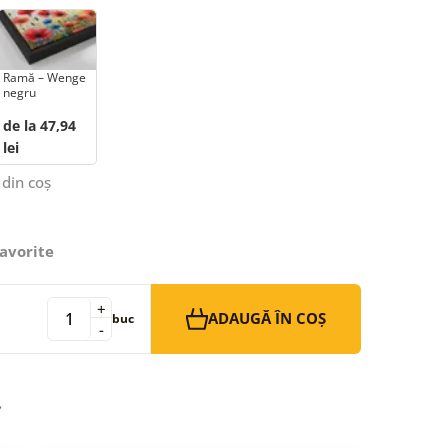
Ramă – Wenge
negru
de la 47,94
lei
 din coș
avorite
+
ADAUGĂ ÎN COȘ
buc
-