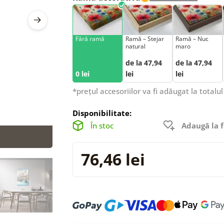
Fără ramă
Ramă – Stejar
Ramă – Nuc
natural
maro
de la 47,94
de la 47,94
0 lei
lei
lei
*prețul accesoriilor va fi adăugat la totalul
Disponibilitate:
În stoc
Adaugă la f
76,46 lei