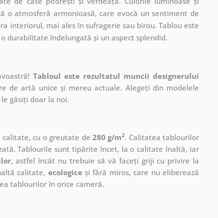
ate de case pitorești și verdeață. Culorile luminoase și
ează o atmosferă armonioasă, care evocă un sentiment de
ora interiorul, mai ales în sufragerie sau birou. Tablou este
o durabilitate îndelungată și un aspect splendid.
avoastră!
Tabloul este rezultatul muncii designerului
ere de artă unice și mereu actuale. Alegeți din modelele
le găsiți doar la noi.
2
ă calitate, cu o greutate de
280 g/m
. Calitatea tablourilor
ată. Tablourile sunt tipărite încet, la o calitate înaltă, iar
ilor
, astfel încât nu trebuie să vă faceți griji cu privire la
altă calitate,
ecologice
și fără miros, care nu eliberează
a tablourilor în orice cameră.