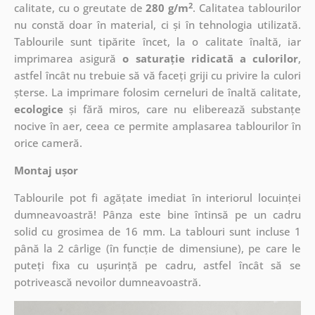
2
calitate, cu o greutate de
280 g/m
. Calitatea tablourilor
nu constă doar în material, ci și în tehnologia utilizată.
Tablourile sunt tipărite încet, la o calitate înaltă, iar
imprimarea asigură
o saturație ridicată a culorilor
,
astfel încât nu trebuie să vă faceți griji cu privire la culori
șterse. La imprimare folosim cerneluri de înaltă calitate,
ecologice
și fără miros, care nu eliberează substanțe
nocive în aer, ceea ce permite amplasarea tablourilor în
orice cameră.
Montaj ușor
Tablourile pot fi agățate imediat în interiorul locuinței
dumneavoastră! Pânza este bine întinsă pe un cadru
solid cu grosimea de 16 mm. La tablouri sunt incluse 1
până la 2 cârlige (în funcție de dimensiune), pe care le
puteți fixa cu ușurință pe cadru, astfel încât să se
potrivească nevoilor dumneavoastră.