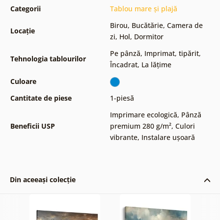
Categorii
Tablou mare și plajă
Birou
,
Bucătărie
,
Camera de
Locație
zi
,
Hol
,
Dormitor
Pe pânză
,
Imprimat, tipărit
,
Tehnologia tablourilor
Încadrat
,
La lățime
Culoare
Cantitate de piese
1-piesă
Imprimare ecologică
,
Pânză
Beneficii USP
premium 280 g/m²
,
Culori
vibrante
,
Instalare ușoară
Din aceeași colecție