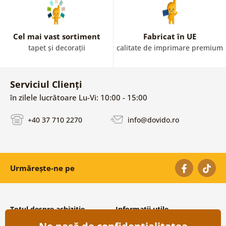
Cel mai vast sortiment
Fabricat în UE
tapet și decorații
calitate de imprimare premium
Serviciul Clienți
în zilele lucrătoare Lu-Vi: 10:00 - 15:00
+40 37 710 2270
info@dovido.ro
Urmărește-ne pe
Totul despre achiziție
Informații utile
Condiții și termeni generali
Despre noi