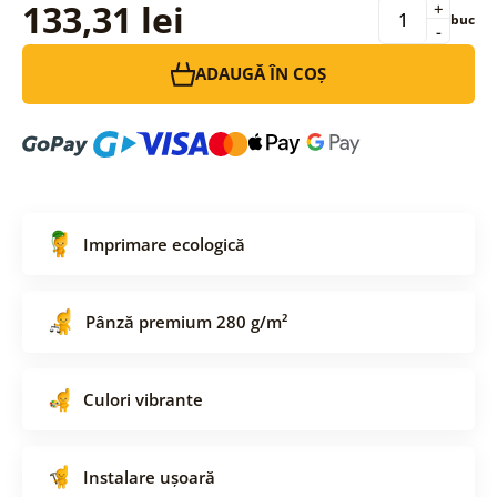
133,31 lei
+
buc
-
ADAUGĂ ÎN COȘ
Imprimare ecologică
Pânză premium 280 g/m²
Culori vibrante
Instalare ușoară