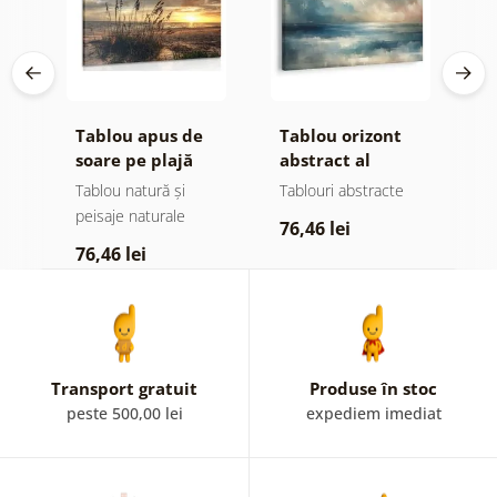
Tablou apus de
Tablou orizont
T
re
soare pe plajă
abstract al
l
oceanului
Tablou natură și
Tablouri abstracte
T
peisaje naturale
76,46 lei
7
76,46 lei
Transport gratuit
Produse în stoc
peste 500,00 lei
expediem imediat