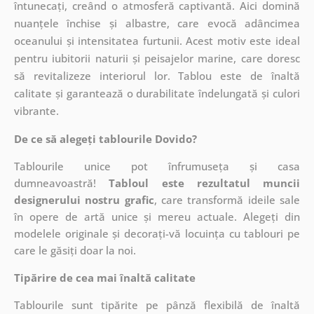
întunecați, creând o atmosferă captivantă. Aici domină
nuanțele închise și albastre, care evocă adâncimea
oceanului și intensitatea furtunii. Acest motiv este ideal
pentru iubitorii naturii și peisajelor marine, care doresc
să revitalizeze interiorul lor. Tablou este de înaltă
calitate și garantează o durabilitate îndelungată și culori
vibrante.
De ce să alegeți tablourile Dovido?
Tablourile unice pot înfrumuseța și casa
dumneavoastră!
Tabloul este rezultatul muncii
designerului nostru grafic
, care
transformă ideile sale
în opere de artă unice și mereu actuale. Alegeți din
modelele originale și decorați-vă locuința cu tablouri pe
care le găsiți doar la noi.
Tipărire de cea mai înaltă calitate
Tablourile sunt tipărite pe pânză flexibilă de înaltă