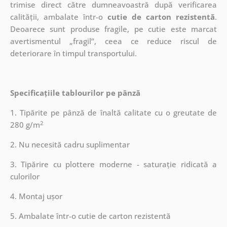
trimise direct către dumneavoastră după verificarea
calității, ambalate într-o
cutie de carton rezistentă
.
Deoarece sunt produse fragile, pe cutie este marcat
avertismentul „fragil”, ceea ce reduce riscul de
deteriorare în timpul transportului.
Specificațiile tablourilor pe pânză
1. Tipărite pe pânză de înaltă calitate cu o greutate de
2
280 g/m
2. Nu necesită cadru suplimentar
3. Tipărire cu plottere moderne - saturație ridicată a
culorilor
4. Montaj ușor
5. Ambalate într-o cutie de carton rezistentă