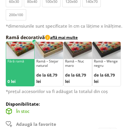
60x30
80x40
100x50
120x60
140x70
200x100
*dimensiunile sunt specificate în cm ca lățime x înălțime.
Ramă decorativă
află mai multe
i
Fără ramă
Ramă – Stejar
Ramă – Nuc
Ramă – Wenge
natural
maro
negru
de la 68,79
de la 68,79
de la 68,79
0 lei
lei
lei
lei
*prețul accesoriilor va fi adăugat la totalul din coș
Disponibilitate:
În stoc
Adaugă la favorite