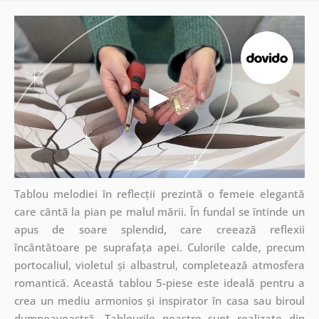
Tablou melodiei în reflecții prezintă o femeie elegantă
care cântă la pian pe malul mării. În fundal se întinde un
apus de soare splendid, care creează reflexii
încântătoare pe suprafața apei. Culorile calde, precum
portocaliul, violetul și albastrul, completează atmosfera
romantică. Această tablou 5-piese este ideală pentru a
crea un mediu armonios și inspirator în casa sau biroul
dumneavoastră. Tablourile noastre sunt realizate din