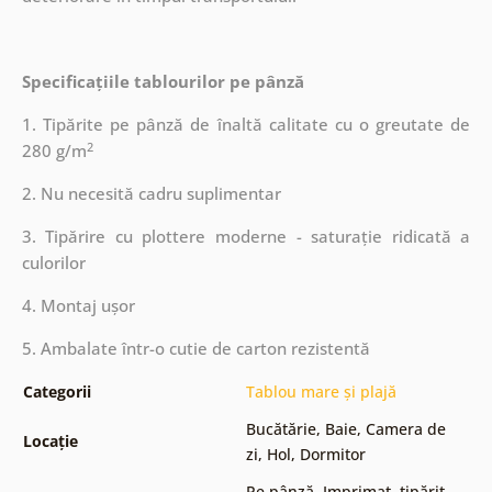
Specificațiile tablourilor pe pânză
1. Tipărite pe pânză de înaltă calitate cu o greutate de
2
280 g/m
2. Nu necesită cadru suplimentar
3. Tipărire cu plottere moderne - saturație ridicată a
culorilor
4. Montaj ușor
5. Ambalate într-o cutie de carton rezistentă
Categorii
Tablou mare și plajă
Bucătărie
,
Baie
,
Camera de
Locație
zi
,
Hol
,
Dormitor
Pe pânză
,
Imprimat, tipărit
,