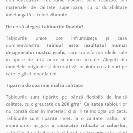
materiale de calitate superioară, cu o durabilitate
îndelungată și culori vibrante.
De ce să alegeți tablourile Dovido?
Tablourile unice pot înfrumuseța și casa
dumneavoastră!
Tabloul este rezultatul muncii
designerului nostru grafic
, care
transformă ideile sale
în opere de artă unice și mereu actuale. Alegeți din
modelele originale și decorați-vă locuința cu tablouri pe
care le găsiți doar la noi.
Tipărire de cea mai înaltă calitate
Tablourile sunt tipărite pe pânză flexibilă de înaltă
2
calitate, cu o greutate de
280 g/m
. Calitatea tablourilor
nu constă doar în material, ci și în tehnologia utilizată.
Tablourile sunt tipărite încet, la o calitate înaltă, iar
imprimarea asigură
o saturație ridicată a culorilor
,
astfel încât nu trebuie să vă faceți griji cu privire la culori