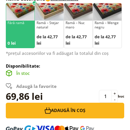
Fără ramă
Ramă – Stejar
Ramă – Nuc
Ramă – Wenge
natural
maro
negru
de la 42,77
de la 42,77
de la 42,77
0 lei
lei
lei
lei
*prețul accesoriilor va fi adăugat la totalul din coș
Disponibilitate:
În stoc
Adaugă la favorite
69,86 lei
+
buc
-
ADAUGĂ ÎN COȘ