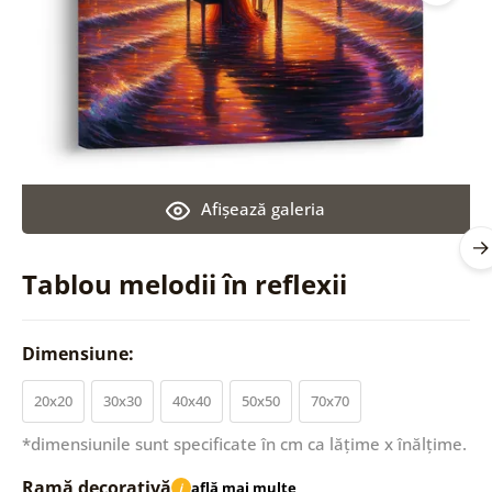
Afişează galeria
Tablou melodii în reflexii
Dimensiune:
20x20
30x30
40x40
50x50
70x70
*dimensiunile sunt specificate în cm ca lățime x înălțime.
Ramă decorativă
află mai multe
i