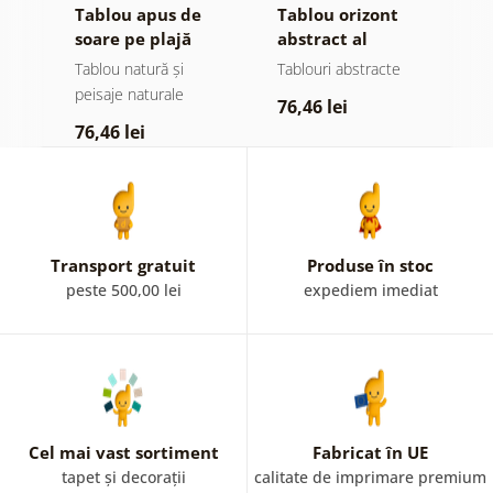
Tablou apus de
Tablou orizont
T
re
soare pe plajă
abstract al
l
oceanului
Tablou natură și
Tablouri abstracte
T
peisaje naturale
76,46 lei
7
76,46 lei
Transport gratuit
Produse în stoc
peste 500,00 lei
expediem imediat
Cel mai vast sortiment
Fabricat în UE
tapet și decorații
calitate de imprimare premium