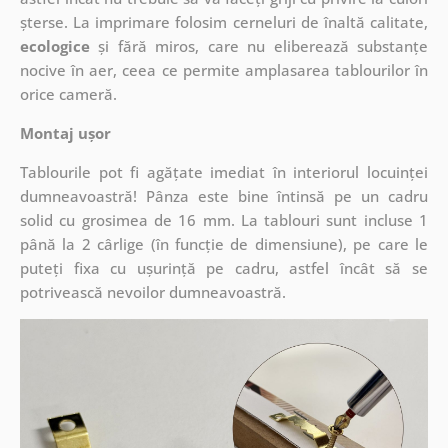
șterse. La imprimare folosim cerneluri de înaltă calitate,
ecologice
și fără miros, care nu eliberează substanțe
nocive în aer, ceea ce permite amplasarea tablourilor în
orice cameră.
Montaj ușor
Tablourile pot fi agățate imediat în interiorul locuinței
dumneavoastră! Pânza este bine întinsă pe un cadru
solid cu grosimea de 16 mm. La tablouri sunt incluse 1
până la 2 cârlige (în funcție de dimensiune), pe care le
puteți fixa cu ușurință pe cadru, astfel încât să se
potrivească nevoilor dumneavoastră.