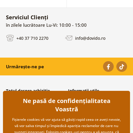
Serviciul Clienți
în zilele lucrătoare Lu-Vi: 10:00 - 15:00
+40 37 710 2270
info@dovido.ro
Urmărește-ne pe
Totul despre achiziție
Informații utile
Ne pasă de confidențialitatea
Condiții și termeni generali
Despre noi
Protecția datelor personale
Întrebări frecvente
Voastră
Transport și modalități de plată
Contacte
Returnare
Cooperare angro
Fișierele cookies vă vor ajuta să găsiți rapid ceea ce aveți nevoie,
vă vor salva timpul și împiedică apariția reclamelor de care nu
sunteți interesați. Folosim
cookies
-uri pentru a vă anunța, că