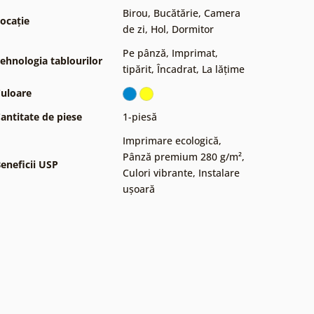
Birou
,
Bucătărie
,
Camera
ocație
de zi
,
Hol
,
Dormitor
Pe pânză
,
Imprimat,
ehnologia tablourilor
tipărit
,
Încadrat
,
La lățime
uloare
antitate de piese
1-piesă
Imprimare ecologică
,
Pânză premium 280 g/m²
,
eneficii USP
Culori vibrante
,
Instalare
ușoară