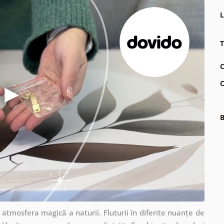
L
T
C
C
B
 atmosfera magică a naturii. Fluturii în diferite nuanțe de