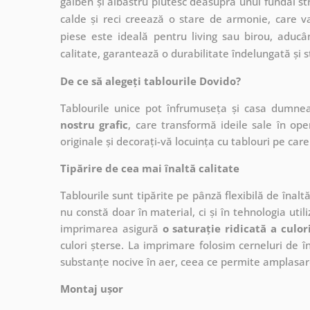
galben și albastru plutesc deasupra unui fundal str
calde și reci creează o stare de armonie, care v
piese este ideală pentru living sau birou, aducâ
calitate, garantează o durabilitate îndelungată și st
De ce să alegeți tablourile Dovido?
Tablourile unice pot înfrumuseța și casa dumne
nostru grafic
, care
transformă ideile sale în op
originale și decorați-vă locuința cu tablouri pe care 
Tipărire de cea mai înaltă calitate
Tablourile sunt tipărite pe pânză flexibilă de înalt
nu constă doar în material, ci și în tehnologia utiliz
imprimarea asigură
o saturație ridicată a culor
culori șterse. La imprimare folosim cerneluri de în
substanțe nocive în aer, ceea ce permite amplasare
Montaj ușor