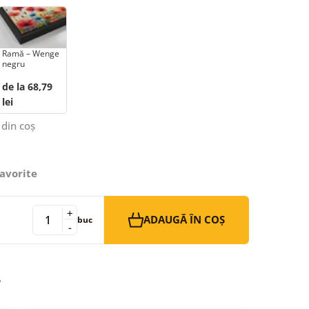
Ramă – Wenge
negru
de la 68,79
lei
 din coș
avorite
+
ADAUGĂ ÎN COȘ
buc
-