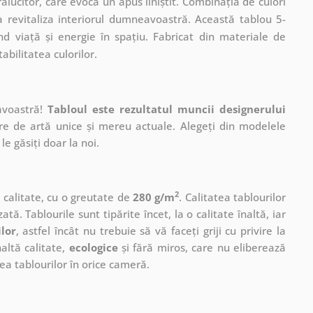
ălucitor, care evocă un apus liniștit. Combinația de culori
a revitaliza interiorul dumneavoastră. Această tablou 5-
nd viață și energie în spațiu. Fabricat din materiale de
abilitatea culorilor.
avoastră!
Tabloul este rezultatul muncii designerului
ere de artă unice și mereu actuale. Alegeți din modelele
le găsiți doar la noi.
2
ă calitate, cu o greutate de
280 g/m
. Calitatea tablourilor
ată. Tablourile sunt tipărite încet, la o calitate înaltă, iar
ilor
, astfel încât nu trebuie să vă faceți griji cu privire la
altă calitate,
ecologice
și fără miros, care nu eliberează
a tablourilor în orice cameră.