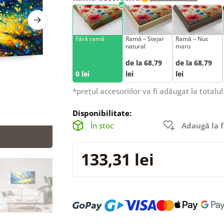
Fără ramă
Ramă – Stejar
Ramă – Nuc
natural
maro
de la 68,79
de la 68,79
0 lei
lei
lei
*prețul accesoriilor va fi adăugat la totalul
Disponibilitate:
În stoc
Adaugă la f
133,31 lei