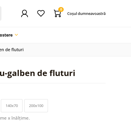
0
Coşul dumneavoastră
ostere
n de fluturi
-galben de fluturi
140x70
200x100
ime x înălțime.