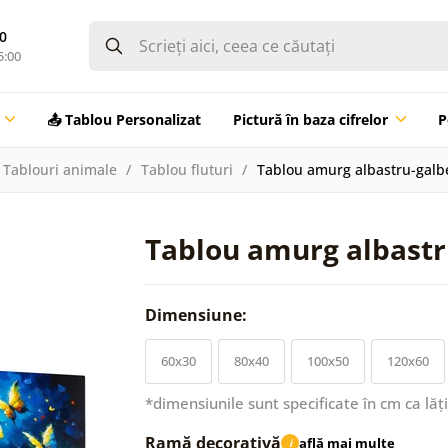
0
5:00
📤 Tablou Personalizat
Pictură în baza cifrelor
P
Tablouri animale
Tablou fluturi
Tablou amurg albastru-galbe
Tablou amurg albastru
Dimensiune:
60x30
80x40
100x50
120x60
*dimensiunile sunt specificate în cm ca lăț
Ramă decorativă
află mai multe
i