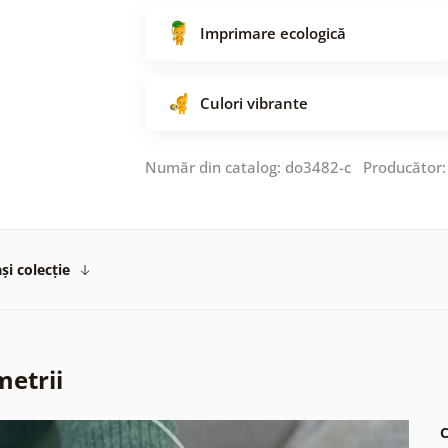
Imprimare ecologică
Culori vibrante
Număr din catalog: do3482-c Producător
și colecție
metrii
C