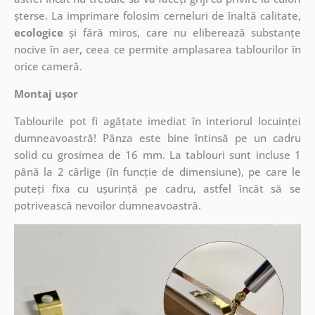
șterse. La imprimare folosim cerneluri de înaltă calitate,
ecologice
și fără miros, care nu eliberează substanțe
nocive în aer, ceea ce permite amplasarea tablourilor în
orice cameră.
Montaj ușor
Tablourile pot fi agățate imediat în interiorul locuinței
dumneavoastră! Pânza este bine întinsă pe un cadru
solid cu grosimea de 16 mm. La tablouri sunt incluse 1
până la 2 cârlige (în funcție de dimensiune), pe care le
puteți fixa cu ușurință pe cadru, astfel încât să se
potrivească nevoilor dumneavoastră.