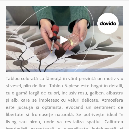
Tablou colorată cu fâneață în vânt prezintă un motiv viu
și vesel, plin de flori. Tablou 5-piese este bogat în detalii,
cu o gamă largă de culori, inclusiv roșu, galben, albastru
și alb, care se împletesc cu valuri delicate. Atmosfera
este jucăușă și optimistă, evocând un sentiment de
libertate și frumusețe naturală. Se potrivește ideal în
living sau birou, unde va revitaliza spațiul. Calitatea
imprimării garantează o durabilitate îndelungată și