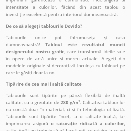
intensitate a culorilor, făcând din acest tablou o
investiție excelentă pentru interiorul dumneavoastră.
De ce să alegeți tablourile Dovido?
Tablourile unice pot înfrumuseța și casa
dumneavoastră!
Tabloul este rezultatul muncii
designerului nostru grafic
, care
transformă ideile sale
în opere de artă unice și mereu actuale. Alegeți din
modelele originale și decorați-vă locuința cu tablouri pe
care le găsiți doar la noi.
Tipărire de cea mai înaltă calitate
Tablourile sunt tipărite pe pânză flexibilă de înaltă
2
calitate, cu o greutate de
280 g/m
. Calitatea tablourilor
nu constă doar în material, ci și în tehnologia utilizată.
Tablourile sunt tipărite încet, la o calitate înaltă, iar
imprimarea asigură
o saturație ridicată a culorilor
,
astfel încât nu trebuie să vă faceți griji cu privire la culori