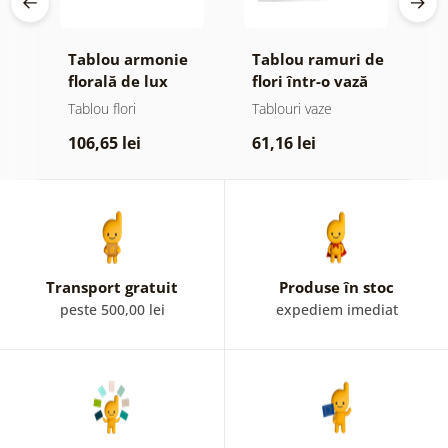
Tablou armonie
Tablou ramuri de
T
nză
florală de lux
flori într-o vază
f
neagră
Tablou flori
Tablouri vaze
Ta
106,65 lei
61,16 lei
1
Transport gratuit
Produse în stoc
peste 500,00 lei
expediem imediat