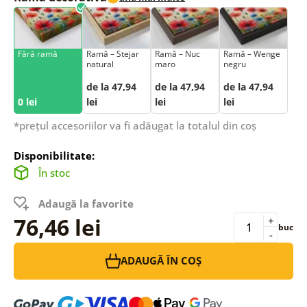
Fără ramă
Ramă – Stejar
Ramă – Nuc
Ramă – Wenge
natural
maro
negru
de la 47,94
de la 47,94
de la 47,94
0 lei
lei
lei
lei
*prețul accesoriilor va fi adăugat la totalul din coș
Disponibilitate:
În stoc
Adaugă la favorite
76,46 lei
+
buc
-
ADAUGĂ ÎN COȘ