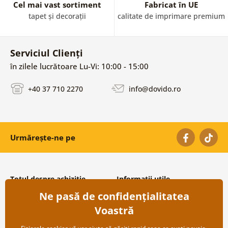
Cel mai vast sortiment
Fabricat în UE
tapet și decorații
calitate de imprimare premium
Serviciul Clienți
în zilele lucrătoare Lu-Vi: 10:00 - 15:00
+40 37 710 2270
info@dovido.ro
Urmărește-ne pe
Totul despre achiziție
Informații utile
Ne pasă de confidențialitatea
Condiții și termeni generali
Despre noi
Protecția datelor personale
Întrebări frecvente
Voastră
Transport și modalități de plată
Contacte
Returnare
Cooperare angro