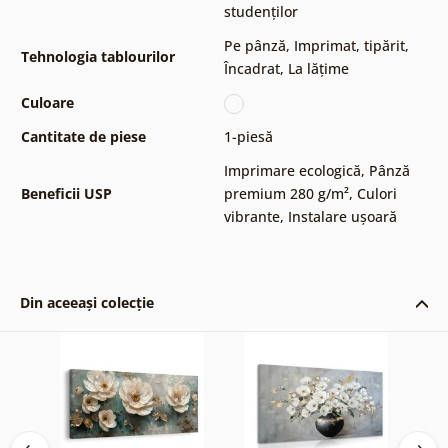
studenților
Pe pânză
,
Imprimat, tipărit
,
Tehnologia tablourilor
Încadrat
,
La lățime
Culoare
Cantitate de piese
1-piesă
Imprimare ecologică
,
Pânză
Beneficii USP
premium 280 g/m²
,
Culori
vibrante
,
Instalare ușoară
Din aceeași colecție