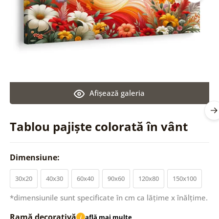
Afişează galeria
Tablou pajiște colorată în vânt
Dimensiune:
30x20
40x30
60x40
90x60
120x80
150x100
*dimensiunile sunt specificate în cm ca lățime x înălțime.
Ramă decorativă
află mai multe
i