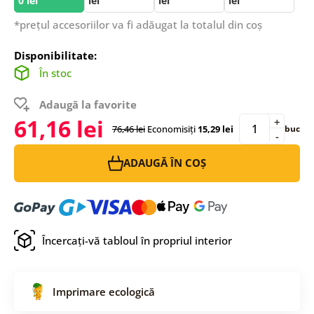
0 lei
lei
lei
lei
*prețul accesoriilor va fi adăugat la totalul din coș
Disponibilitate:
În stoc
Adaugă la favorite
61,16 lei
+
76,46 lei
Economisiți
15,29 lei
buc
-
ADAUGĂ ÎN COȘ
Încercați-vă tabloul în propriul interior
Imprimare ecologică