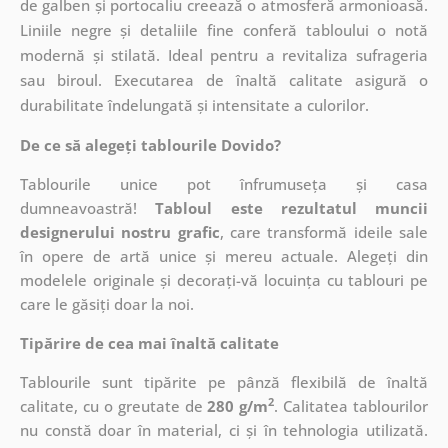
de galben și portocaliu creează o atmosferă armonioasă.
Liniile negre și detaliile fine conferă tabloului o notă
modernă și stilată. Ideal pentru a revitaliza sufrageria
sau biroul. Executarea de înaltă calitate asigură o
durabilitate îndelungată și intensitate a culorilor.
De ce să alegeți tablourile Dovido?
Tablourile unice pot înfrumuseța și casa
dumneavoastră!
Tabloul este rezultatul muncii
designerului nostru grafic
, care
transformă ideile sale
în opere de artă unice și mereu actuale. Alegeți din
modelele originale și decorați-vă locuința cu tablouri pe
care le găsiți doar la noi.
Tipărire de cea mai înaltă calitate
Tablourile sunt tipărite pe pânză flexibilă de înaltă
2
calitate, cu o greutate de
280 g/m
. Calitatea tablourilor
nu constă doar în material, ci și în tehnologia utilizată.