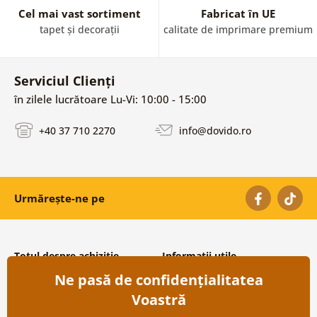
Cel mai vast sortiment
Fabricat în UE
tapet și decorații
calitate de imprimare premium
Serviciul Clienți
în zilele lucrătoare Lu-Vi: 10:00 - 15:00
+40 37 710 2270
info@dovido.ro
Urmărește-ne pe
Totul despre achiziție
Informații utile
Ne pasă de confidențialitatea
Condiții și termeni generali
Despre noi
Protecția datelor personale
Întrebări frecvente
Voastră
Transport și modalități de plată
Contacte