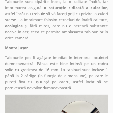
Tablourile sunt tipărite încet, la o calitate înaltă, iar
imprimarea asigură
o saturație ridicată a culorilor
,
astfel încât nu trebuie să vă faceți griji cu privire la culori
șterse. La imprimare folosim cerneluri de înaltă calitate,
ecologice
și fără miros, care nu eliberează substanțe
nocive în aer, ceea ce permite amplasarea tablourilor în
orice cameră.
Montaj ușor
Tablourile pot fi agățate imediat în interiorul locuinței
dumneavoastră! Pânza este bine întinsă pe un cadru
solid cu grosimea de 16 mm. La tablouri sunt incluse 1
până la 2 cârlige (în funcție de dimensiune), pe care le
puteți fixa cu ușurință pe cadru, astfel încât să se
potrivească nevoilor dumneavoastră.