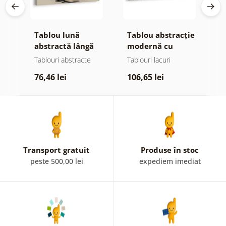
Tablou lună
Tablou abstracție
T
te
abstractă lângă
modernă cu
d
apă
natură
Tablouri abstracte
Tablouri lacuri
T
76,46 lei
106,65 lei
7
Transport gratuit
Produse în stoc
peste 500,00 lei
expediem imediat