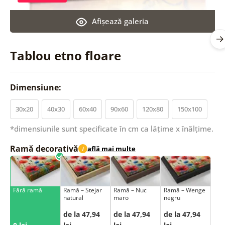
Afişează galeria
Tablou etno floare
Dimensiune:
30x20
40x30
60x40
90x60
120x80
150x100
*dimensiunile sunt specificate în cm ca lățime x înălțime.
Ramă decorativă
află mai multe
i
Fără ramă
Ramă – Stejar
Ramă – Nuc
Ramă – Wenge
natural
maro
negru
de la 47,94
de la 47,94
de la 47,94