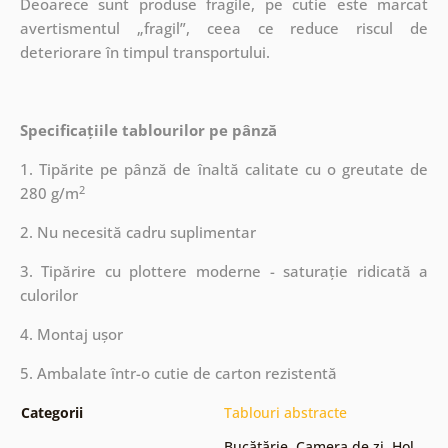
Deoarece sunt produse fragile, pe cutie este marcat
avertismentul „fragil”, ceea ce reduce riscul de
deteriorare în timpul transportului.
Specificațiile tablourilor pe pânză
1. Tipărite pe pânză de înaltă calitate cu o greutate de
2
280 g/m
2. Nu necesită cadru suplimentar
3. Tipărire cu plottere moderne - saturație ridicată a
culorilor
4. Montaj ușor
5. Ambalate într-o cutie de carton rezistentă
Categorii
Tablouri abstracte
Bucătărie
,
Camera de zi
,
Hol
,