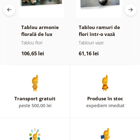
ă
Tablou armonie
Tablou ramuri de
T
florală de lux
flori într-o vază
f
neagră
Tablou flori
Tablouri vaze
Ta
106,65 lei
61,16 lei
1
Transport gratuit
Produse în stoc
peste 500,00 lei
expediem imediat