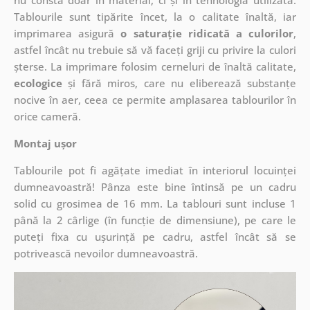
nu constă doar în material, ci și în tehnologia utilizată.
Tablourile sunt tipărite încet, la o calitate înaltă, iar
imprimarea asigură
o saturație ridicată a culorilor
,
astfel încât nu trebuie să vă faceți griji cu privire la culori
șterse. La imprimare folosim cerneluri de înaltă calitate,
ecologice
și fără miros, care nu eliberează substanțe
nocive în aer, ceea ce permite amplasarea tablourilor în
orice cameră.
Montaj ușor
Tablourile pot fi agățate imediat în interiorul locuinței
dumneavoastră! Pânza este bine întinsă pe un cadru
solid cu grosimea de 16 mm. La tablouri sunt incluse 1
până la 2 cârlige (în funcție de dimensiune), pe care le
puteți fixa cu ușurință pe cadru, astfel încât să se
potrivească nevoilor dumneavoastră.