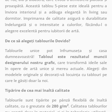
proaspătă. Această tablou 5-piese este ideală pentru a
înviora interiorul și a adăuga eleganță în living sau
dormitor. Imprimarea de calitate asigură o durabilitate
îndelungată și o intensitate a culorilor, făcându-l o
alegere excelentă pentru iubitorii de artă.
De ce să alegeți tablourile Dovido?
Tablourile unice pot înfrumuseța și casa
dumneavoastră!
Tabloul este rezultatul muncii
designerului nostru grafic
, care
transformă ideile sale
în opere de artă unice și mereu actuale. Alegeți din
modelele originale și decorați-vă locuința cu tablouri pe
care le găsiți doar la noi.
Tipărire de cea mai înaltă calitate
Tablourile sunt tipărite pe pânză flexibilă de înaltă
2
calitate, cu o greutate de
280 g/m
. Calitatea tablourilor