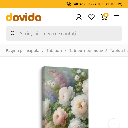
+40 37 710 2270
(Lu-Vi: 10 - 15)
0
Pagina principală
Tablouri
Tablouri pe motiv
Tablou fl