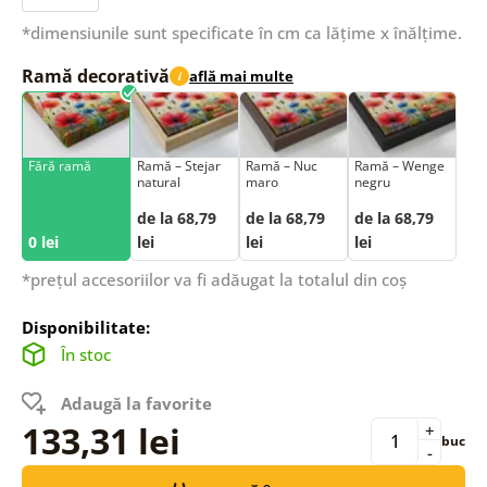
*dimensiunile sunt specificate în cm ca lățime x înălțime.
Ramă decorativă
află mai multe
i
Fără ramă
Ramă – Stejar
Ramă – Nuc
Ramă – Wenge
natural
maro
negru
de la 68,79
de la 68,79
de la 68,79
0 lei
lei
lei
lei
*prețul accesoriilor va fi adăugat la totalul din coș
Disponibilitate:
În stoc
Adaugă la favorite
133,31 lei
+
buc
-