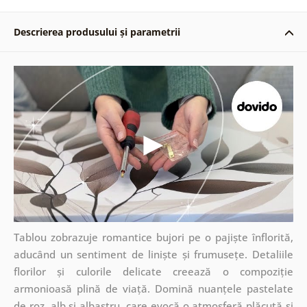
Descrierea produsului și parametrii
Tablou zobrazuje romantice bujori pe o pajiște înflorită,
aducând un sentiment de liniște și frumusețe. Detaliile
florilor și culorile delicate creează o compoziție
armonioasă plină de viață. Domină nuanțele pastelate
de roz, alb și albastru, care evocă o atmosferă plăcută și