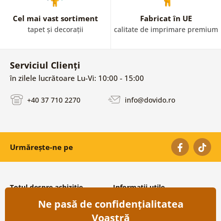
Cel mai vast sortiment
Fabricat în UE
tapet și decorații
calitate de imprimare premium
Serviciul Clienți
în zilele lucrătoare Lu-Vi: 10:00 - 15:00
+40 37 710 2270
info@dovido.ro
Urmărește-ne pe
Totul despre achiziție
Informații utile
Ne pasă de confidențialitatea
Condiții și termeni generali
Despre noi
Protecția datelor personale
Întrebări frecvente
Voastră