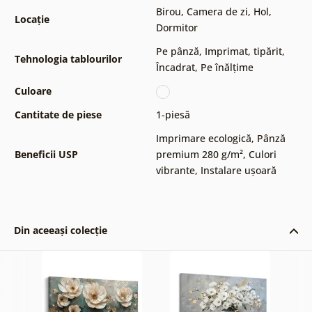
Birou
,
Camera de zi
,
Hol
,
Locație
Dormitor
Pe pânză
,
Imprimat, tipărit
,
Tehnologia tablourilor
Încadrat
,
Pe înălțime
Culoare
Cantitate de piese
1-piesă
Imprimare ecologică
,
Pânză
Beneficii USP
premium 280 g/m²
,
Culori
vibrante
,
Instalare ușoară
Din aceeași colecție