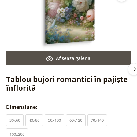
Afişează galeria
Tablou bujori romantici în pajiște
înflorită
Dimensiune:
30x60
40x80
50x100
60x120
70x140
100x200