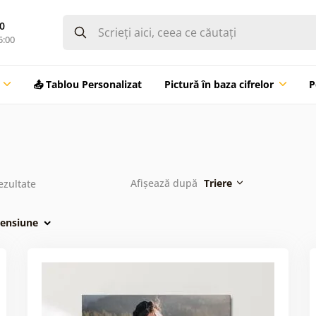
0
5:00
📤 Tablou Personalizat
Pictură în baza cifrelor
P
Afișează după
Triere
ezultate
ensiune