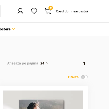
0
Coşul dumneavoastră
ostere
1
Afișează pe pagină
24
Ofertă