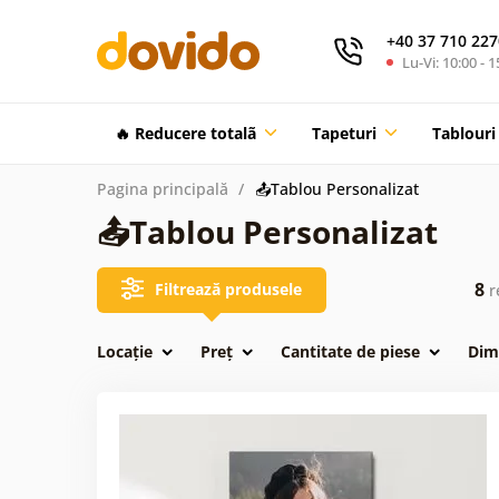
+40 37 710 227
Lu-Vi: 10:00 - 1
🔥 Reducere totalã
Tapeturi
Tablouri
Pagina principală
📤Tablou Personalizat
📤Tablou Personalizat
8
Filtrează produsele
r
Locație
Preț
Cantitate de piese
Dim