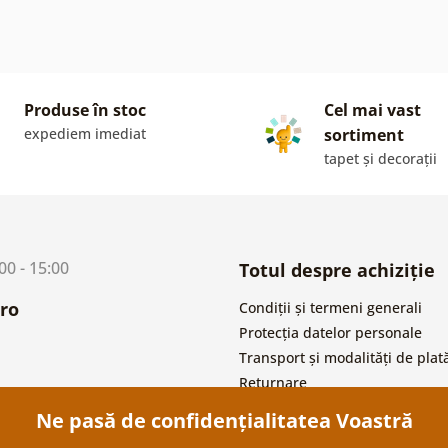
Produse în stoc
Cel mai vast
expediem imediat
sortiment
tapet și decorații
:00 - 15:00
Totul despre achiziție
ro
Condiții și termeni generali
Protecția datelor personale
Transport și modalități de plat
Returnare
Ne pasă de confidențialitatea Voastră