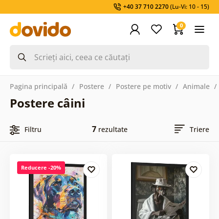
+40 37 710 2270
(Lu-Vi: 10 - 15)
0
Pagina principală
Postere
Postere pe motiv
Animale
Postere câini
7
Filtru
rezultate
Triere
Reducere -20%