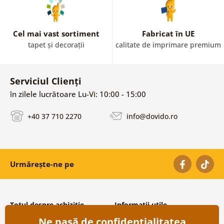
Cel mai vast sortiment
Fabricat în UE
tapet și decorații
calitate de imprimare premium
Serviciul Clienți
în zilele lucrătoare Lu-Vi: 10:00 - 15:00
+40 37 710 2270
info@dovido.ro
Urmărește-ne pe
Totul despre achiziție
Informații utile
Ne pasă de confidențialitatea
Condiții și termeni generali
Despre noi