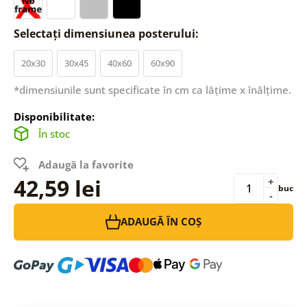
Selectați dimensiunea posterului:
20x30
30x45
40x60
60x90
*dimensiunile sunt specificate în cm ca lățime x înălțime.
Disponibilitate:
În stoc
Adaugă la favorite
42,59 lei
+
buc
-
ADAUGĂ ÎN COȘ