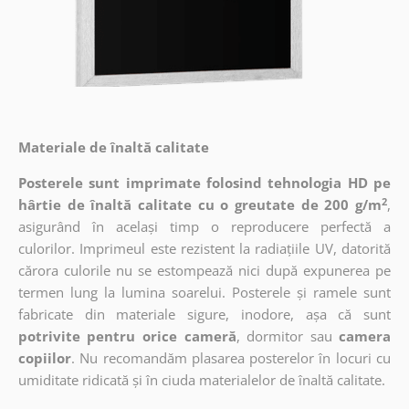
Materiale de înaltă calitate
Posterele sunt imprimate folosind tehnologia HD pe
2
hârtie de înaltă calitate cu o greutate de 200 g/m
,
asigurând în același timp o reproducere perfectă a
culorilor. Imprimeul este rezistent la radiațiile UV, datorită
cărora culorile nu se estompează nici după expunerea pe
termen lung la lumina soarelui. Posterele și ramele sunt
fabricate din materiale sigure, inodore, așa că sunt
potrivite pentru orice cameră
, dormitor sau
camera
copiilor
. Nu recomandăm plasarea posterelor în locuri cu
umiditate ridicată și în ciuda materialelor de înaltă calitate.