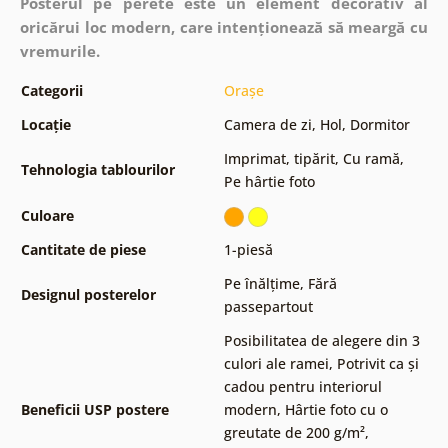
Posterul pe perete este un element decorativ al
oricărui loc modern, care intenționează să meargă cu
vremurile.
Categorii
Orașe
Locație
Camera de zi
,
Hol
,
Dormitor
Imprimat, tipărit
,
Cu ramă
,
Tehnologia tablourilor
Pe hârtie foto
Culoare
Cantitate de piese
1-piesă
Pe înălțime
,
Fără
Designul posterelor
passepartout
Posibilitatea de alegere din 3
culori ale ramei
,
Potrivit ca și
cadou pentru interiorul
Beneficii USP postere
modern
,
Hârtie foto cu o
greutate de 200 g/m²
,