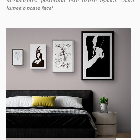
introducerea posterului este foarte ușoară. Toată
lumea o poate face!