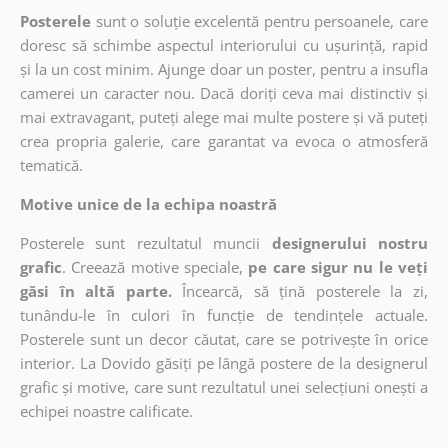
Posterele
sunt o soluție excelentă pentru persoanele, care
doresc să schimbe aspectul interiorului cu ușurință, rapid
și la un cost minim. Ajunge doar un poster, pentru a insufla
camerei un caracter nou. Dacă doriți ceva mai distinctiv și
mai extravagant, puteți alege mai multe postere și vă puteți
crea propria galerie, care garantat va evoca o atmosferă
tematică.
Motive unice de la echipa noastră
Posterele sunt rezultatul muncii
designerului nostru
grafic
. Creează motive speciale,
pe care sigur nu le veți
găsi în altă parte.
Încearcă, să țină posterele la zi,
tunându-le în culori în funcție de tendințele actuale.
Posterele sunt un decor căutat, care se potrivește în orice
interior. La Dovido găsiți pe lângă postere de la designerul
grafic și motive, care sunt rezultatul unei selecțiuni onești a
echipei noastre calificate.