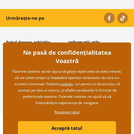
Urmărește-ne pe
Totul despre achiziție
Informații utile
Ne pasă de confidențialitatea
Condiții și termeni generali
Despre noi
Protecția datelor personale
Întrebări frecvente
Voastră
Transport și modalități de plată
Contacte
Returnare
Cooperare angro
Fișierele cookies vă vor ajuta să găsiți rapid ceea ce aveți nevoie,
vă vor salva timpul și împiedică apariția reclamelor de care nu
sunteți interesați. Folosim
cookies
-uri pentru a vă anunța, că
sunteți pe site-ul nostru, și afișăm produsele în funcție de
preferințele voastre. Fișierele cookies ne ajută să vă
îmbunătățim experiența de navigare.
Respinge totul
Copyright ©2019 © Dovido.ro.
Acceptă totul
Webdesign
Litvanyi.sk
| Magazinul online a fost creat de