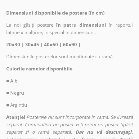
Dimensiuni disponibile de postere (în cm)
La noi găsiți postere
în patru dimensiuni
în raportul
lățime x înălțime, în special în dimensiuni:
20x30 | 30x45 | 40x60 | 60x90 |
Dimensiunile posterelor sunt menționate cu ramă.
Culorile ramelor disponibile
■ Alb
■ Negru
■
Argintiu
Atenție!
Posterele nu sunt încorporate în ramă. Se livrează
separat. Comandând un poster veți primi un poster tipărit
separat și o ramă separată.
Dar nu vă descurajați,