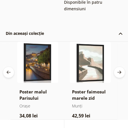
Disponibile în patru
dimensiuni
Din aceeași colecție
k
Poster malul
Poster faimosul
P
Parisului
marele zid
p
Chinezesc
N
Orașe
Munți
O
34,08 lei
42,59 lei
4