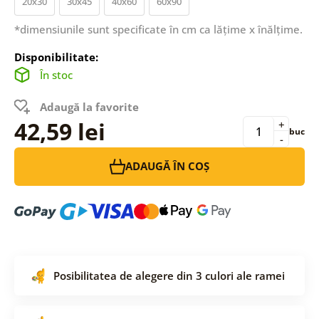
20x30
30x45
40x60
60x90
*dimensiunile sunt specificate în cm ca lățime x înălțime.
Disponibilitate:
În stoc
Adaugă la favorite
42,59 lei
+
buc
-
ADAUGĂ ÎN COȘ
Posibilitatea de alegere din 3 culori ale ramei