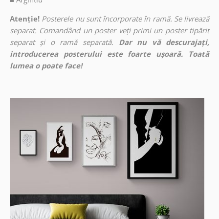
Atenție!
Posterele nu sunt încorporate în ramă. Se livrează
separat. Comandând un poster veți primi un poster tipărit
separat și o ramă separată.
Dar nu vă descurajați,
introducerea posterului este foarte ușoară. Toată
lumea o poate face!