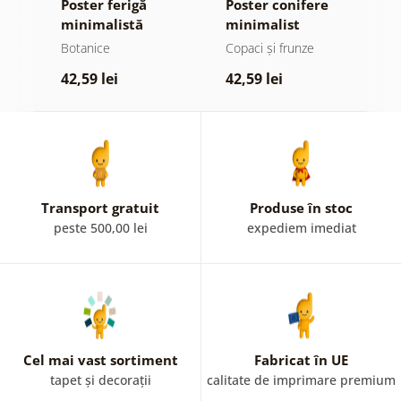
Poster ferigă
Poster conifere
P
minimalistă
minimalist
p
n
Botanice
Copaci și frunze
A
l
42,59 lei
42,59 lei
4
n
Transport gratuit
Produse în stoc
peste 500,00 lei
expediem imediat
Cel mai vast sortiment
Fabricat în UE
tapet și decorații
calitate de imprimare premium