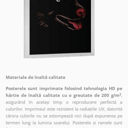
Materiale de înaltă calitate
Posterele sunt imprimate folosind tehnologia HD pe
2
hârtie de înaltă calitate cu o greutate de 200 g/m
,
asigurând în același timp o reproducere perfectă a
culorilor. Imprimeul este rezistent la radiațiile UV, datorită
cărora culorile nu se estompează nici după expunerea pe
termen lung la lumina soarelui. Posterele și ramele sunt