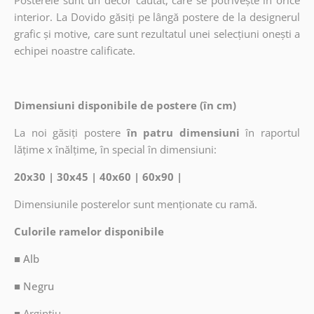
Posterele sunt un decor căutat, care se potrivește în orice
interior. La Dovido găsiți pe lângă postere de la designerul
grafic și motive, care sunt rezultatul unei selecțiuni onești a
echipei noastre calificate.
Dimensiuni disponibile de postere (în cm)
La noi găsiți postere
în patru dimensiuni
în raportul
lățime x înălțime, în special în dimensiuni:
20x30 | 30x45 | 40x60 | 60x90 |
Dimensiunile posterelor sunt menționate cu ramă.
Culorile ramelor disponibile
■ Alb
■ Negru
■
Argintiu