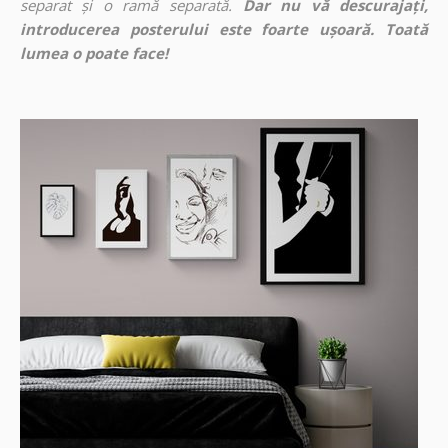
separat și o ramă separată.
Dar nu vă descurajați,
introducerea posterului este foarte ușoară. Toată
lumea o poate face!