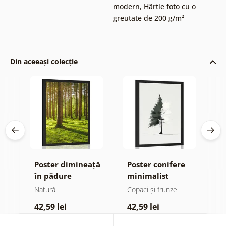
modern
,
Hârtie foto cu o
greutate de 200 g/m²
Din aceeași colecție
de
Poster dimineață
Poster conifere
P
în pădure
minimalist
Natură
Copaci și frunze
N
42,59 lei
42,59 lei
3