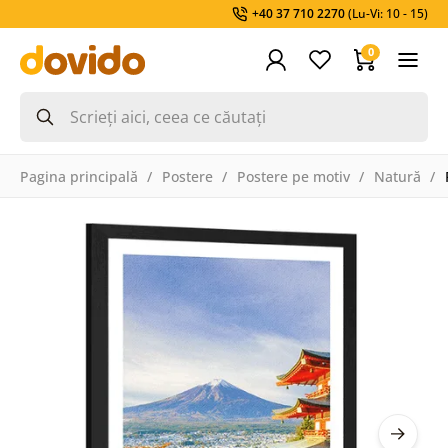
+40 37 710 2270
(Lu-Vi: 10 - 15)
0
Pagina principală
Postere
Postere pe motiv
Natură