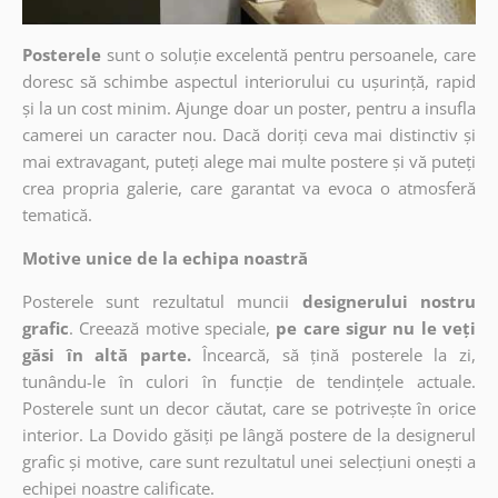
Posterele
sunt o soluție excelentă pentru persoanele, care
doresc să schimbe aspectul interiorului cu ușurință, rapid
și la un cost minim. Ajunge doar un poster, pentru a insufla
camerei un caracter nou. Dacă doriți ceva mai distinctiv și
mai extravagant, puteți alege mai multe postere și vă puteți
crea propria galerie, care garantat va evoca o atmosferă
tematică.
Motive unice de la echipa noastră
Posterele sunt rezultatul muncii
designerului nostru
grafic
. Creează motive speciale,
pe care sigur nu le veți
găsi în altă parte.
Încearcă, să țină posterele la zi,
tunându-le în culori în funcție de tendințele actuale.
Posterele sunt un decor căutat, care se potrivește în orice
interior. La Dovido găsiți pe lângă postere de la designerul
grafic și motive, care sunt rezultatul unei selecțiuni onești a
echipei noastre calificate.