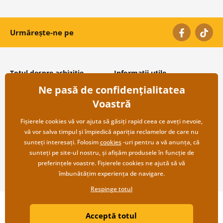
Urmărește-ne pe
Totul despre achiziție
Informații utile
Ne pasă de confidențialitatea
Condiții și termeni generali
Despre noi
Protecția datelor personale
Întrebări frecvente
Voastră
Transport și modalități de plată
Contacte
Returnare
Cooperare angro
Fișierele cookies vă vor ajuta să găsiți rapid ceea ce aveți nevoie,
vă vor salva timpul și împiedică apariția reclamelor de care nu
sunteți interesați. Folosim
cookies
-uri pentru a vă anunța, că
sunteți pe site-ul nostru, și afișăm produsele în funcție de
preferințele voastre. Fișierele cookies ne ajută să vă
îmbunătățim experiența de navigare.
Respinge totul
Copyright ©2019 © Dovido.ro.
Acceptă totul
Webdesign
Litvanyi.sk
| Magazinul online a fost creat de