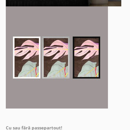
Cu sau fără passepartout!