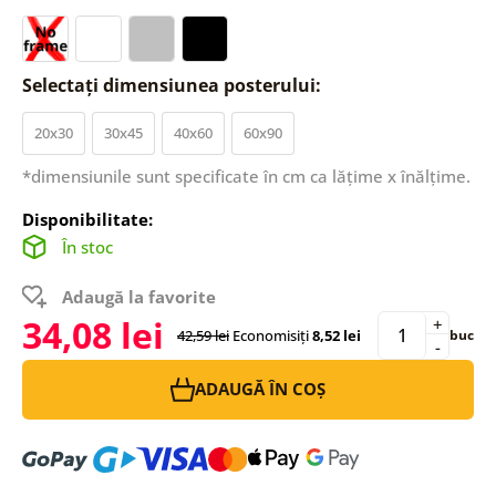
Selectați dimensiunea posterului:
20x30
30x45
40x60
60x90
*dimensiunile sunt specificate în cm ca lățime x înălțime.
Disponibilitate:
În stoc
Adaugă la favorite
34,08 lei
+
42,59 lei
Economisiți
8,52 lei
buc
-
ADAUGĂ ÎN COȘ