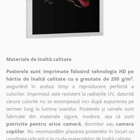
Materiale de înaltă calitate
Posterele sunt imprimate folosind tehnologia HD pe
2
hârtie de înaltă calitate cu o greutate de 200 g/m
,
asigurând în același timp o reproducere perfectă a
culorilor. Imprimeul este rezistent la radiațiile UV, datorită
cărora culorile nu se estompează nici după expunerea pe
termen lung la lumina soarelui. Posterele și ramele sunt
fabricate din materiale sigure, inodore, așa că sunt
potrivite pentru orice cameră
, dormitor sau
camera
copiilor
. Nu recomandăm plasarea posterelor în locuri cu
umiditate ridicată și în ciuda materialelor de înaltă calitate.