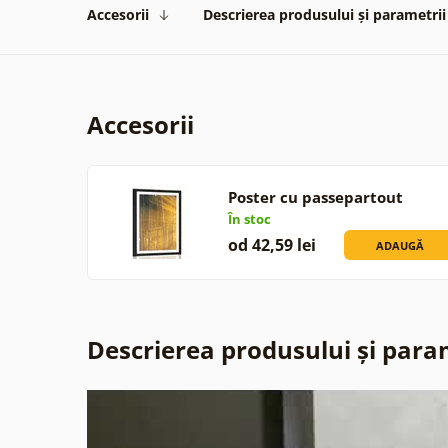
Accesorii
Descrierea produsului și parametrii
Accesorii
Poster cu passepartout
soare…
În stoc
od 42,59 lei
ADAUGĂ
Descrierea produsului și para