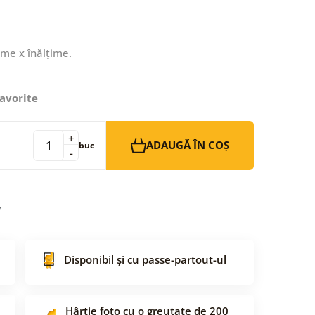
ime x înălțime.
avorite
+
ADAUGĂ ÎN COȘ
buc
-
Disponibil și cu passe-partout-ul
Hârtie foto cu o greutate de 200