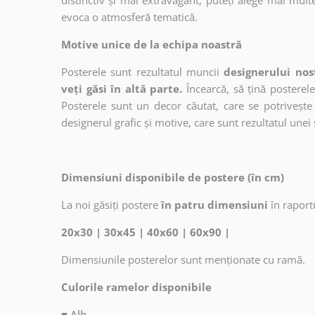
distinctiv și mai extravagant, puteți alege mai mult
evoca o atmosferă tematică.
Motive unice de la echipa noastră
Posterele sunt rezultatul muncii
designerului nos
veți găsi în altă parte.
Încearcă, să țină posterele
Posterele sunt un decor căutat, care se potrivește 
designerul grafic și motive, care sunt rezultatul unei 
Dimensiuni disponibile de postere (în cm)
La noi găsiți postere
în patru dimensiuni
în raport
20x30 | 30x45 | 40x60 | 60x90 |
Dimensiunile posterelor sunt menționate cu ramă.
Culorile ramelor disponibile
■ Alb