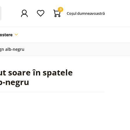
0
Coşul dumneavoastră
ostere
ign alb-negru
t soare în spatele
lb-negru