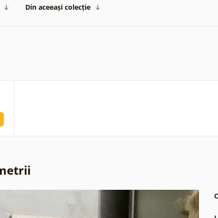
Din aceeași colecție
metrii
C
L