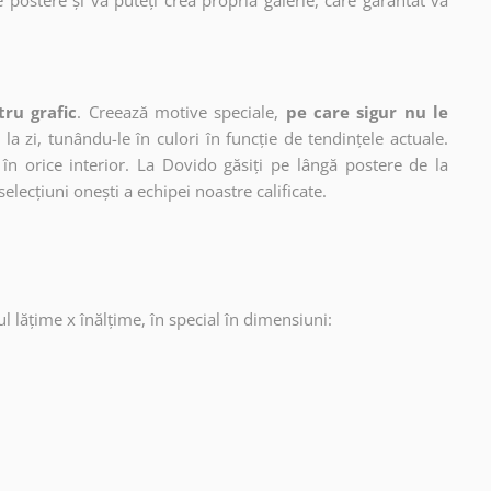
e postere și vă puteți crea propria galerie, care garantat va
tru grafic
. Creează motive speciale,
pe care sigur nu le
 la zi, tunându-le în culori în funcție de tendințele actuale.
în orice interior. La Dovido găsiți pe lângă postere de la
selecțiuni onești a echipei noastre calificate.
ul lățime x înălțime, în special în dimensiuni: