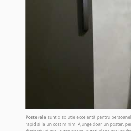
Posterele
sunt o soluție excelentă pentru persoanel
rapid și la un cost minim. Ajunge doar un poster, pe