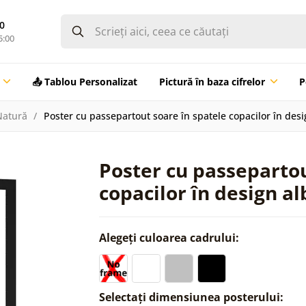
0
5:00
📤 Tablou Personalizat
Pictură în baza cifrelor
P
Natură
Poster cu passepartout soare în spatele copacilor în des
Poster cu passepartou
copacilor în design a
Alegeți culoarea cadrului:
Selectați dimensiunea posterului: