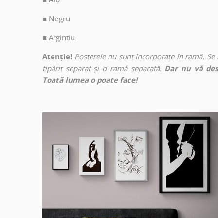
■ Negru
■
Argintiu
Atenție!
Posterele nu sunt încorporate în ramă. Se
tipărit separat și o ramă separată.
Dar nu vă des
Toată lumea o poate face!