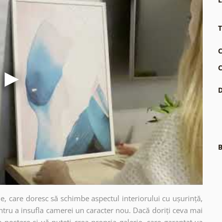
T
C
C
D
B
e, care doresc să schimbe aspectul interiorului cu ușurință,
ntru a insufla camerei un caracter nou. Dacă doriți ceva mai