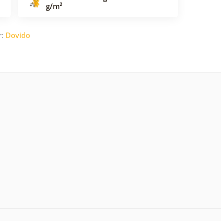
g/m²
r:
Dovido