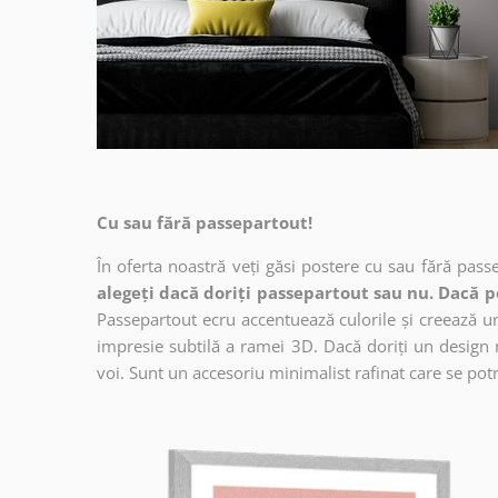
Cu sau fără passepartout!
În oferta noastră veți găsi postere cu sau fără pass
alegeți dacă doriți passepartout sau nu. Dacă p
Passepartout ecru accentuează culorile și creează un 
impresie subtilă a ramei 3D. Dacă doriți un design 
voi. Sunt un accesoriu minimalist rafinat care se potri