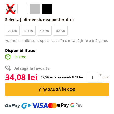
Selectați dimensiunea posterului:
20x30
30x45
40x60
60x90
*dimensiunile sunt specificate în cm ca lățime x înălțime.
Disponibilitate:
În stoc
Adaugă la favorite
34,08 lei
+
42,59 lei
Economisiți
8,52 lei
buc
-
ADAUGĂ ÎN COȘ