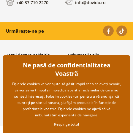
+40 37 710 2270
info@dovido.ro
Urmărește-ne pe
Totul despre achiziție
Informații utile
Ne pasă de confidențialitatea
Condiții și termeni generali
Despre noi
Protecția datelor personale
Întrebări frecvente
Voastră
Transport și modalități de plată
Contacte
Returnare
Cooperare angro
Fișierele cookies vă vor ajuta să găsiți rapid ceea ce aveți nevoie,
vă vor salva timpul și împiedică apariția reclamelor de care nu
sunteți interesați. Folosim
cookies
-uri pentru a vă anunța, că
sunteți pe site-ul nostru, și afișăm produsele în funcție de
preferințele voastre. Fișierele cookies ne ajută să vă
îmbunătățim experiența de navigare.
Respinge totul