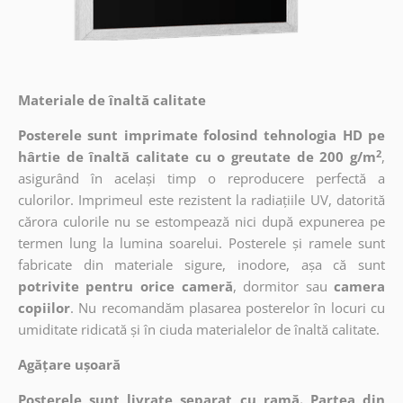
Materiale de înaltă calitate
Posterele sunt imprimate folosind tehnologia HD pe
2
hârtie de înaltă calitate cu o greutate de 200 g/m
,
asigurând în același timp o reproducere perfectă a
culorilor. Imprimeul este rezistent la radiațiile UV, datorită
cărora culorile nu se estompează nici după expunerea pe
termen lung la lumina soarelui. Posterele și ramele sunt
fabricate din materiale sigure, inodore, așa că sunt
potrivite pentru orice cameră
, dormitor sau
camera
copiilor
. Nu recomandăm plasarea posterelor în locuri cu
umiditate ridicată și în ciuda materialelor de înaltă calitate.
Agățare ușoară
Posterele sunt livrate separat cu ramă. Partea din