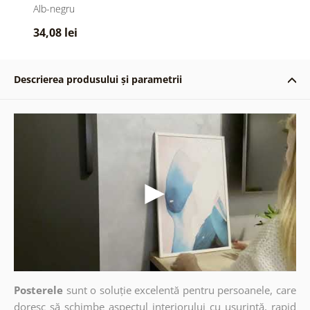
reflecția lacului de
Alb-negru
munte în design alb-
34,08 lei
negru
Descrierea produsului și parametrii
Posterele
sunt o soluție excelentă pentru persoanele, care
doresc să schimbe aspectul interiorului cu ușurință, rapid