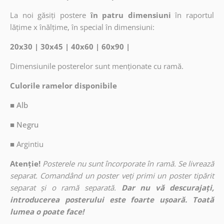
La noi găsiți postere
în patru dimensiuni
în raportul
lățime x înălțime, în special în dimensiuni:
20x30 | 30x45 | 40x60 | 60x90 |
Dimensiunile posterelor sunt menționate cu ramă.
Culorile ramelor disponibile
■ Alb
■ Negru
■
Argintiu
Atenție!
Posterele nu sunt încorporate în ramă. Se livrează
separat. Comandând un poster veți primi un poster tipărit
separat și o ramă separată.
Dar nu vă descurajați,
introducerea posterului este foarte ușoară. Toată
lumea o poate face!