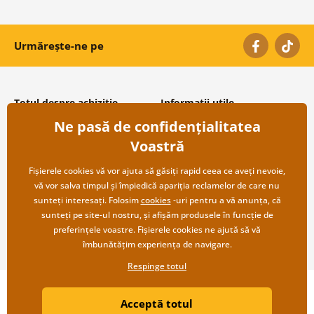
Urmărește-ne pe
Totul despre achiziție
Informații utile
Ne pasă de confidențialitatea
Condiții și termeni generali
Despre noi
Protecția datelor personale
Întrebări frecvente
Voastră
Transport și modalități de plată
Contacte
Returnare
Cooperare angro
Fișierele cookies vă vor ajuta să găsiți rapid ceea ce aveți nevoie,
vă vor salva timpul și împiedică apariția reclamelor de care nu
sunteți interesați. Folosim
cookies
-uri pentru a vă anunța, că
sunteți pe site-ul nostru, și afișăm produsele în funcție de
preferințele voastre. Fișierele cookies ne ajută să vă
îmbunătățim experiența de navigare.
Respinge totul
Copyright ©2019 © Dovido.ro.
Acceptă totul
Webdesign
Litvanyi.sk
| Magazinul online a fost creat de