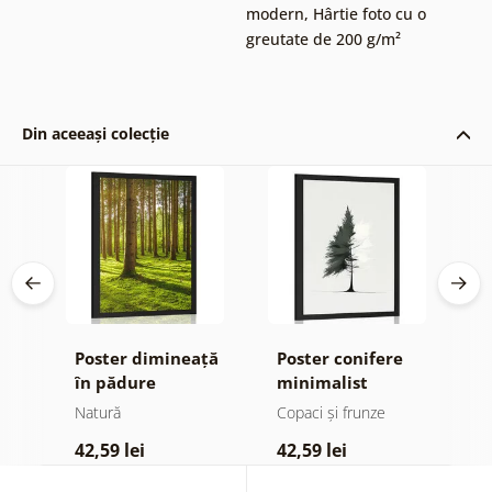
modern
,
Hârtie foto cu o
greutate de 200 g/m²
Din aceeași colecție
Poster dimineață
Poster conifere
P
în pădure
minimalist
Natură
Copaci și frunze
N
42,59 lei
42,59 lei
3