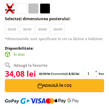
Selectați dimensiunea posterului:
20x30
30x45
40x60
60x90
*dimensiunile sunt specificate în cm ca lățime x înălțime.
Disponibilitate:
În stoc
Adaugă la favorite
34,08 lei
+
42,59 lei
Economisiți
8,52 lei
buc
-
ADAUGĂ ÎN COȘ