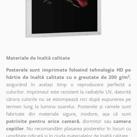
Materiale de înaltă calitate
Posterele sunt imprimate folosind tehnologia HD pe
2
hârtie de înaltă calitate cu o greutate de 200 g/m
,
asigurând în același timp o reproducere perfectă a
culorilor. Imprimeul este rezistent la radiațiile UV, datorită
cărora culorile nu se estompează nici după expunerea pe
termen lung la lumina soarelui. Posterele și ramele sunt
fabricate din materiale sigure, inodore, așa că sunt
potrivite pentru orice cameră
, dormitor sau
camera
copiilor
. Nu recomandăm plasarea posterelor în locuri cu
umiditate ridicată și în ciuda materialelor de înaltă calitate.