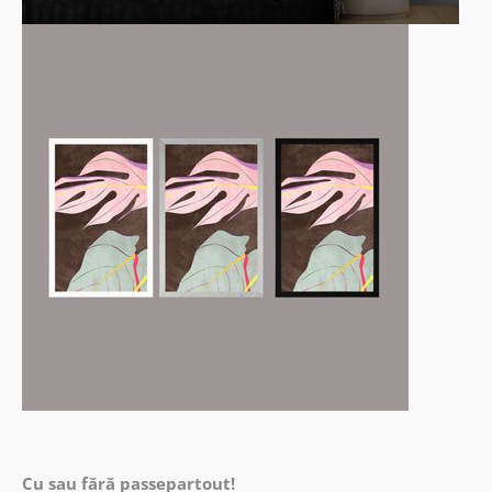
Cu sau fără passepartout!