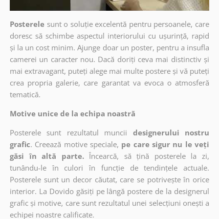
Posterele
sunt o soluție excelentă pentru persoanele, care
doresc să schimbe aspectul interiorului cu ușurință, rapid
și la un cost minim. Ajunge doar un poster, pentru a insufla
camerei un caracter nou. Dacă doriți ceva mai distinctiv și
mai extravagant, puteți alege mai multe postere și vă puteți
crea propria galerie, care garantat va evoca o atmosferă
tematică.
Motive unice de la echipa noastră
Posterele sunt rezultatul muncii
designerului nostru
grafic
. Creează motive speciale,
pe care sigur nu le veți
găsi în altă parte.
Încearcă, să țină posterele la zi,
tunându-le în culori în funcție de tendințele actuale.
Posterele sunt un decor căutat, care se potrivește în orice
interior. La Dovido găsiți pe lângă postere de la designerul
grafic și motive, care sunt rezultatul unei selecțiuni onești a
echipei noastre calificate.