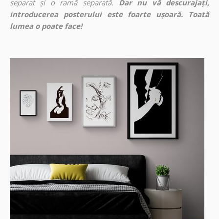
separat și o ramă separată.
Dar nu vă descurajați,
introducerea posterului este foarte ușoară. Toată
lumea o poate face!