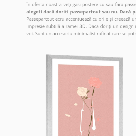
În oferta noastră veți găsi postere cu sau fără pass
alegeți dacă doriți passepartout sau nu. Dacă p
Passepartout ecru accentuează culorile și creează un 
impresie subtilă a ramei 3D. Dacă doriți un design 
voi. Sunt un accesoriu minimalist rafinat care se potri