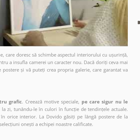
B
e, care doresc să schimbe aspectul interiorului cu ușurință,
ntru a insufla camerei un caracter nou. Dacă doriți ceva mai
e postere și vă puteți crea propria galerie, care garantat va
tru grafic
. Creează motive speciale,
pe care sigur nu le
 la zi, tunându-le în culori în funcție de tendințele actuale.
în orice interior. La Dovido găsiți pe lângă postere de la
selecțiuni onești a echipei noastre calificate.