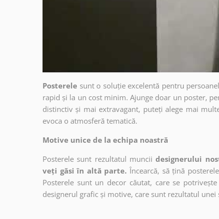
Posterele
sunt o soluție excelentă pentru persoanel
rapid și la un cost minim. Ajunge doar un poster, pe
distinctiv și mai extravagant, puteți alege mai mult
evoca o atmosferă tematică.
Motive unice de la echipa noastră
Posterele sunt rezultatul muncii
designerului nos
veți găsi în altă parte.
Încearcă, să țină posterele
Posterele sunt un decor căutat, care se potrivește 
designerul grafic și motive, care sunt rezultatul unei 