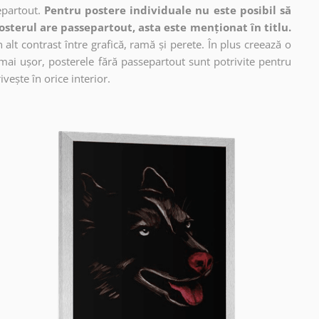
epartout.
Pentru postere individuale nu este posibil să
osterul are passepartout, asta este menționat în titlu.
alt contrast între grafică, ramă și perete. În plus creează o
mai ușor, posterele fără passepartout sunt potrivite pentru
vește în orice interior.