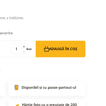
ime x înălțime.
avorite
+
ADAUGĂ ÎN COȘ
buc
-
Disponibil și cu passe-partout-ul
Hârtie foto cu o greutate de 200