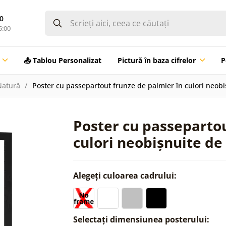
0
5:00
📤 Tablou Personalizat
Pictură în baza cifrelor
P
Natură
Poster cu passepartout frunze de palmier în culori neob
Poster cu passepartou
culori neobișnuite de
Alegeți culoarea cadrului:
Selectați dimensiunea posterului: