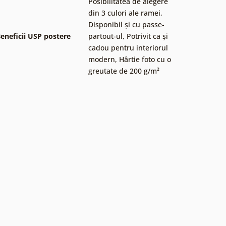
Posibilitatea de alegere
din 3 culori ale ramei
,
Disponibil și cu passe-
eneficii USP postere
partout-ul
,
Potrivit ca și
cadou pentru interiorul
modern
,
Hârtie foto cu o
greutate de 200 g/m²