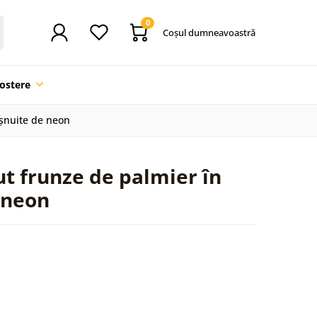
0
Coşul dumneavoastră
ostere
ișnuite de neon
t frunze de palmier în
 neon