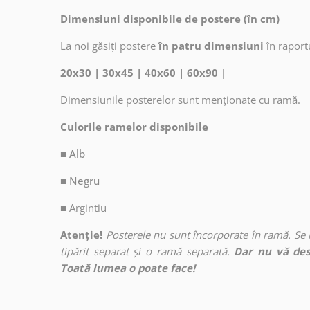
Dimensiuni disponibile de postere (în cm)
La noi găsiți postere
în patru dimensiuni
în raport
20x30 | 30x45 | 40x60 | 60x90 |
Dimensiunile posterelor sunt menționate cu ramă.
Culorile ramelor disponibile
■ Alb
■ Negru
■
Argintiu
Atenție!
Posterele nu sunt încorporate în ramă. Se
tipărit separat și o ramă separată.
Dar nu vă des
Toată lumea o poate face!