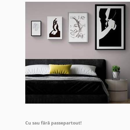
Cu sau fără passepartout!