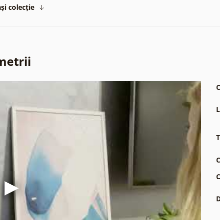
și colecție
metrii
C
L
T
C
C
D