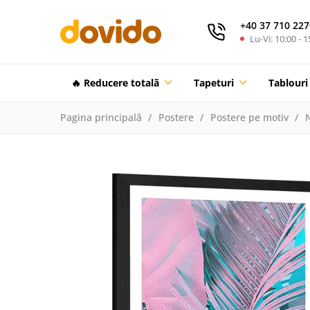
+40 37 710 227
Lu-Vi: 10:00 - 1
🔥 Reducere totalã
Tapeturi
Tablouri
Pagina principală
Postere
Postere pe motiv