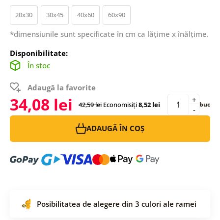
20x30
30x45
40x60
60x90
*dimensiunile sunt specificate în cm ca lățime x înălțime.
Disponibilitate:
În stoc
Adaugă la favorite
34,08 lei
+
42,59 lei
Economisiți
8,52 lei
buc
-
ADAUGĂ ÎN COȘ
Posibilitatea de alegere din 3 culori ale ramei