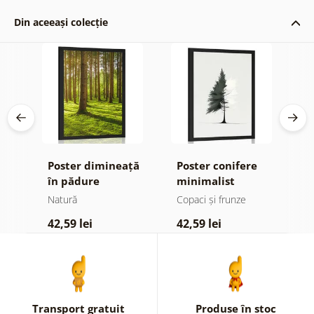
Din aceeași colecție
Poster dimineață
Poster conifere
P
în pădure
minimalist
Natură
Copaci și frunze
N
42,59 lei
42,59 lei
3
Transport gratuit
Produse în stoc