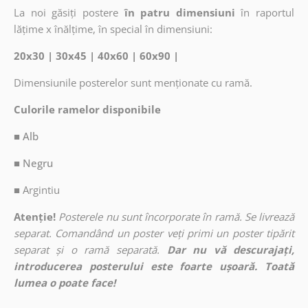
La noi găsiți postere
în patru dimensiuni
în raportul
lățime x înălțime, în special în dimensiuni:
20x30 | 30x45 | 40x60 | 60x90 |
Dimensiunile posterelor sunt menționate cu ramă.
Culorile ramelor disponibile
■ Alb
■ Negru
■
Argintiu
Atenție!
Posterele nu sunt încorporate în ramă. Se livrează
separat. Comandând un poster veți primi un poster tipărit
separat și o ramă separată.
Dar nu vă descurajați,
introducerea posterului este foarte ușoară. Toată
lumea o poate face!