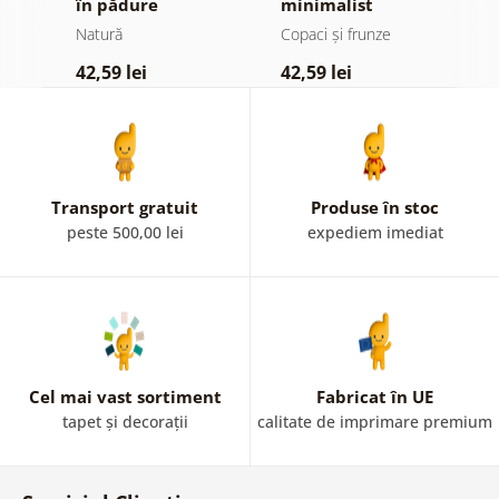
în pădure
minimalist
Natură
Copaci și frunze
N
42,59 lei
42,59 lei
3
Transport gratuit
Produse în stoc
peste 500,00 lei
expediem imediat
Cel mai vast sortiment
Fabricat în UE
tapet și decorații
calitate de imprimare premium