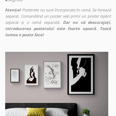
Atenție!
Posterele nu sunt încorporate în ramă. Se livrează
separat. Comandând un poster veți primi un poster tipărit
separat și o ramă separată.
Dar nu vă descurajați,
introducerea posterului este foarte ușoară. Toată
lumea o poate face!