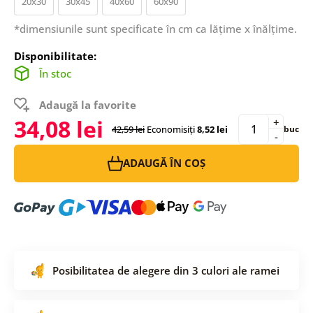
20x30
30x45
40x60
60x90
*dimensiunile sunt specificate în cm ca lățime x înălțime.
Disponibilitate:
În stoc
Adaugă la favorite
34,08 lei
+
42,59 lei
Economisiți
8,52 lei
buc
-
ADAUGĂ ÎN COȘ
Posibilitatea de alegere din 3 culori ale ramei