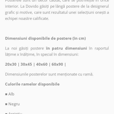
Posterele sunt un decor căutat, care se potrivește în orice
interior. La Dovido găsiți pe lângă postere de la designerul
grafic și motive, care sunt rezultatul unei selecțiuni onești a
echipei noastre calificate.
Dimensiuni disponibile de postere (în cm)
La noi găsiți postere
în patru dimensiuni
în raportul
lățime x înălțime, în special în dimensiuni:
20x30 | 30x45 | 40x60 | 60x90 |
Dimensiunile posterelor sunt menționate cu ramă.
Culorile ramelor disponibile
■ Alb
■ Negru
■
Argintiu