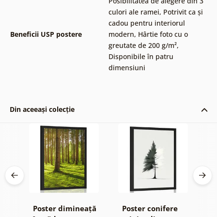
Posibilitatea de alegere din 3
culori ale ramei
,
Potrivit ca și
cadou pentru interiorul
Beneficii USP postere
modern
,
Hârtie foto cu o
greutate de 200 g/m²
,
Disponibile în patru
dimensiuni
Din aceeași colecție
de
Poster dimineață
Poster conifere
P