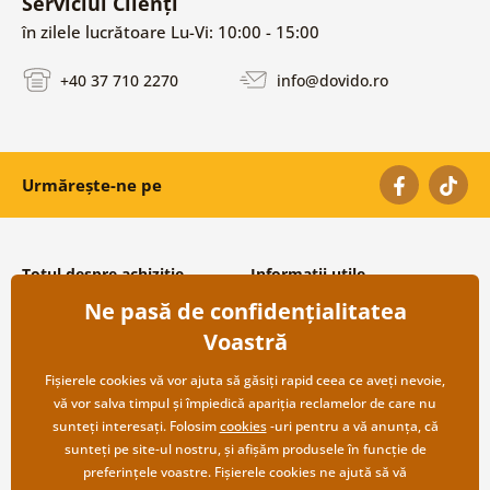
Serviciul Clienți
în zilele lucrătoare Lu-Vi: 10:00 - 15:00
+40 37 710 2270
info@dovido.ro
Urmărește-ne pe
Totul despre achiziție
Informații utile
Ne pasă de confidențialitatea
Condiții și termeni generali
Despre noi
Protecția datelor personale
Întrebări frecvente
Voastră
Transport și modalități de plată
Contacte
Returnare
Cooperare angro
Fișierele cookies vă vor ajuta să găsiți rapid ceea ce aveți nevoie,
vă vor salva timpul și împiedică apariția reclamelor de care nu
sunteți interesați. Folosim
cookies
-uri pentru a vă anunța, că
sunteți pe site-ul nostru, și afișăm produsele în funcție de
preferințele voastre. Fișierele cookies ne ajută să vă