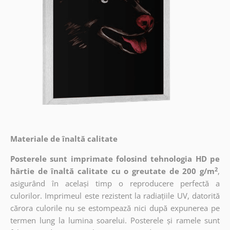
Materiale de înaltă calitate
Posterele sunt imprimate folosind tehnologia HD pe
2
hârtie de înaltă calitate cu o greutate de 200 g/m
,
asigurând în același timp o reproducere perfectă a
culorilor. Imprimeul este rezistent la radiațiile UV, datorită
cărora culorile nu se estompează nici după expunerea pe
termen lung la lumina soarelui. Posterele și ramele sunt