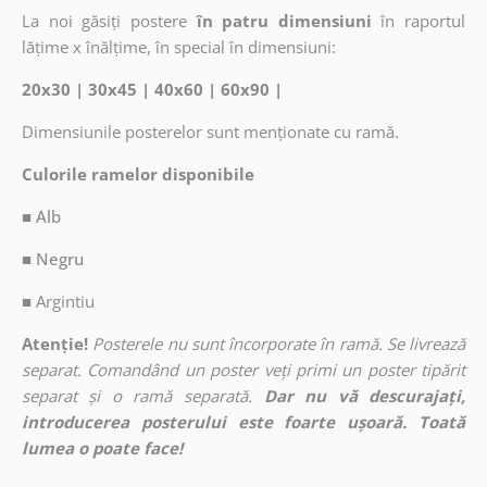
La noi găsiți postere
în patru dimensiuni
în raportul
lățime x înălțime, în special în dimensiuni:
20x30 | 30x45 | 40x60 | 60x90 |
Dimensiunile posterelor sunt menționate cu ramă.
Culorile ramelor disponibile
■ Alb
■ Negru
■
Argintiu
Atenție!
Posterele nu sunt încorporate în ramă. Se livrează
separat. Comandând un poster veți primi un poster tipărit
separat și o ramă separată.
Dar nu vă descurajați,
introducerea posterului este foarte ușoară. Toată
lumea o poate face!