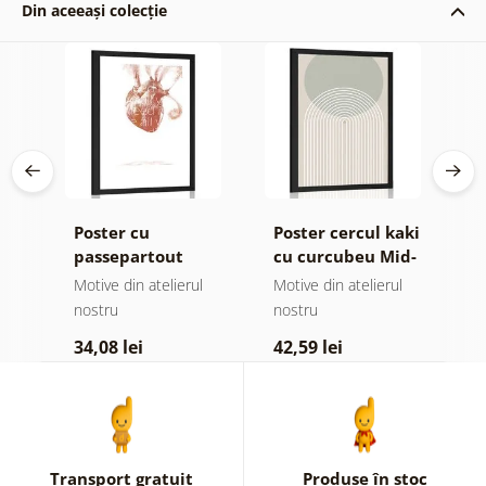
Din aceeași colecție
Poster cu
Poster cercul kaki
P
ată
passepartout
cu curcubeu Mid-
e
inimă cu citat
Century
c
Motive din atelierul
Motive din atelierul
Mo
z
C
nostru
nostru
n
34,08 lei
42,59 lei
3
Transport gratuit
Produse în stoc