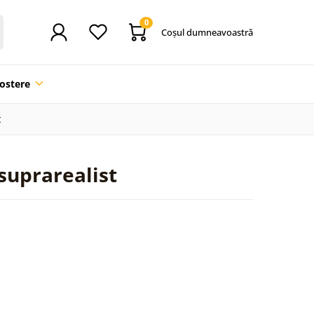
0
Coşul dumneavoastră
ostere
t
suprarealist