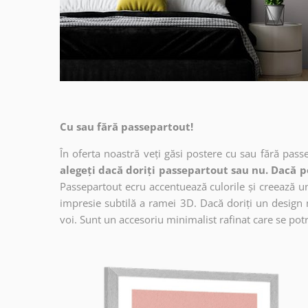
Cu sau fără passepartout!
În oferta noastră veți găsi postere cu sau fără pass
alegeți dacă doriți passepartout sau nu. Dacă p
Passepartout ecru accentuează culorile și creează un 
impresie subtilă a ramei 3D. Dacă doriți un design 
voi. Sunt un accesoriu minimalist rafinat care se potri