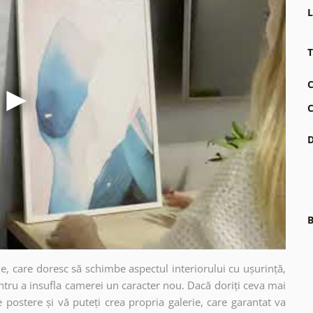
L
T
C
C
D
B
e, care doresc să schimbe aspectul interiorului cu ușurință,
ntru a insufla camerei un caracter nou. Dacă doriți ceva mai
e postere și vă puteți crea propria galerie, care garantat va