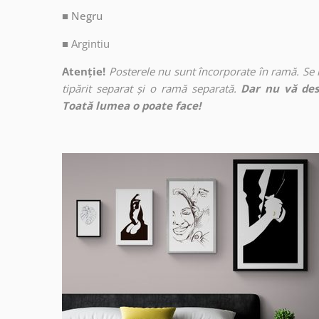
■ Negru
■
Argintiu
Atenție!
Posterele nu sunt încorporate în ramă. Se
tipărit separat și o ramă separată.
Dar nu vă des
Toată lumea o poate face!