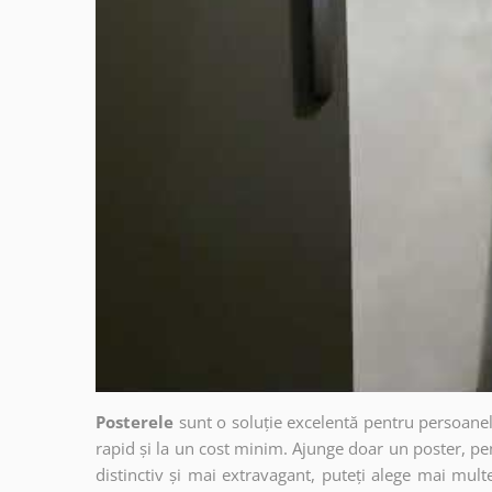
Posterele
sunt o soluție excelentă pentru persoanel
rapid și la un cost minim. Ajunge doar un poster, pe
distinctiv și mai extravagant, puteți alege mai mult