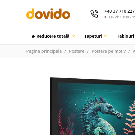
+40 37 710 227
Lu-Vi: 10:00 - 1
🔥 Reducere totalã
Tapeturi
Tablouri
Pagina principală
Postere
Postere pe motiv