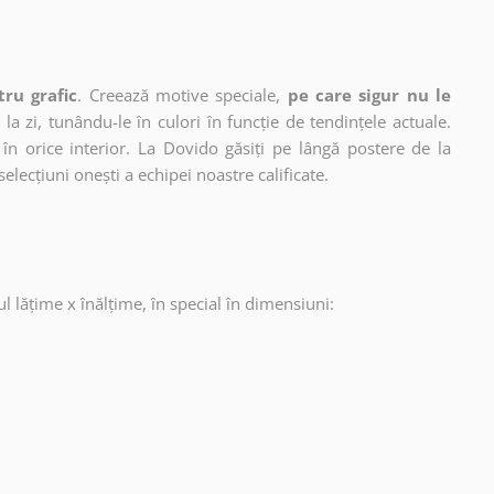
tru grafic
. Creează motive speciale,
pe care sigur nu le
 la zi, tunându-le în culori în funcție de tendințele actuale.
în orice interior. La Dovido găsiți pe lângă postere de la
selecțiuni onești a echipei noastre calificate.
ul lățime x înălțime, în special în dimensiuni: