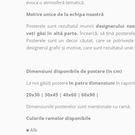
evoca o atmosferă tematică.
Motive unice de la echipa noastră
Posterele sunt rezultatul muncii
designerului nos
veți găsi în altă parte.
Încearcă, să țină posterele
Posterele sunt un decor căutat, care se potrivește 
designerul grafic și motive, care sunt rezultatul unei 
Dimensiuni disponibile de postere (în cm)
La noi găsiți postere
în patru dimensiuni
în raport
20x30 | 30x45 | 40x60 | 60x90 |
Dimensiunile posterelor sunt menționate cu ramă.
Culorile ramelor disponibile
■ Alb