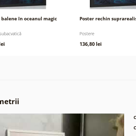
 balene în oceanul magic
Poster rechin suprareali
subacvatică
Postere
lei
136,80 lei
metrii
C
C