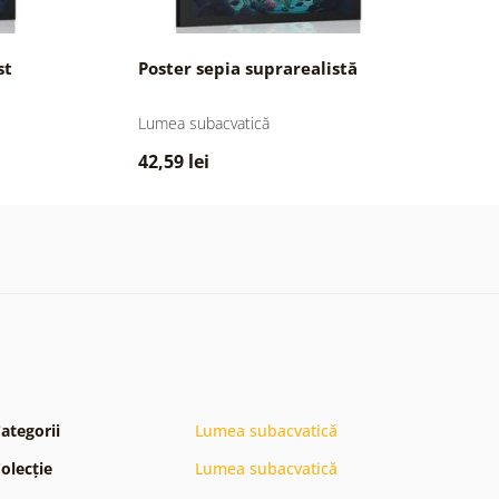
st
Poster sepia suprarealistă
P
Lumea subacvatică
Lu
42,59 lei
4
ategorii
Lumea subacvatică
olecție
Lumea subacvatică