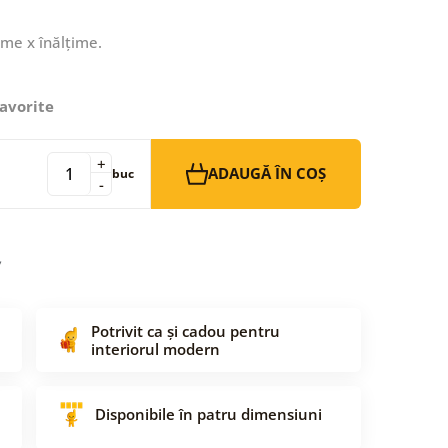
ime x înălțime.
avorite
+
ADAUGĂ ÎN COȘ
buc
-
Potrivit ca și cadou pentru
interiorul modern
Disponibile în patru dimensiuni