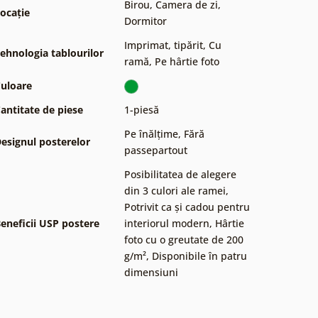
Birou
,
Camera de zi
,
ocație
Dormitor
Imprimat, tipărit
,
Cu
ehnologia tablourilor
ramă
,
Pe hârtie foto
uloare
antitate de piese
1-piesă
Pe înălțime
,
Fără
esignul posterelor
passepartout
Posibilitatea de alegere
din 3 culori ale ramei
,
Potrivit ca și cadou pentru
eneficii USP postere
interiorul modern
,
Hârtie
foto cu o greutate de 200
g/m²
,
Disponibile în patru
dimensiuni