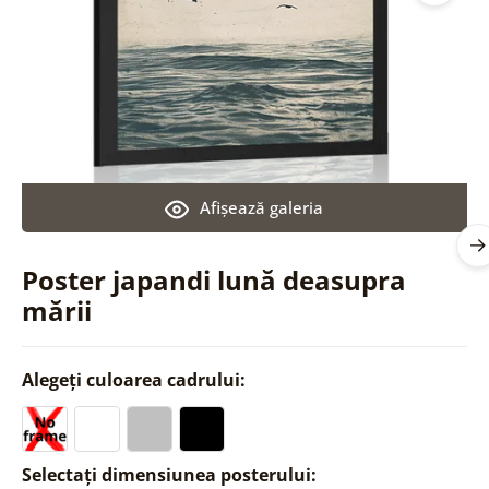
Afişează galeria
Poster japandi lună deasupra
mării
Alegeți culoarea cadrului:
Selectați dimensiunea posterului: