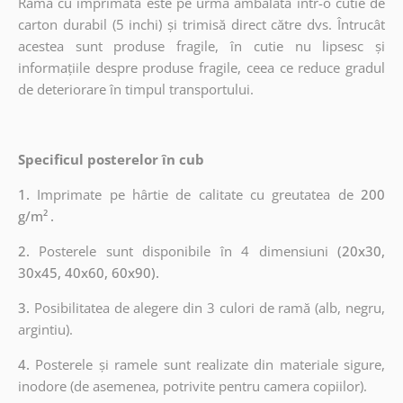
Ramă cu imprimată este pe urmă ambalată într-o cutie de
carton durabil (5 inchi) și trimisă direct către dvs. Întrucât
acestea sunt produse fragile, în cutie nu lipsesc și
informațiile despre produse fragile, ceea ce reduce gradul
de deteriorare în timpul transportului.
Specificul posterelor în cub
1.
Imprimate pe hârtie de calitate cu greutatea de
200
g/m²
.
2.
Posterele sunt disponibile în 4 dimensiuni
(20x30,
30x45, 40x60, 60x90).
3.
Posibilitatea de alegere din 3 culori de ramă (alb, negru,
argintiu).
4.
Posterele și ramele sunt realizate din materiale sigure,
inodore (de asemenea, potrivite pentru camera copiilor).