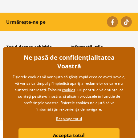
Urmărește-ne pe
Totul despre achiziție
Informații utile
Ne pasă de confidențialitatea
Condiții și termeni generali
Despre noi
Protecția datelor personale
Întrebări frecvente
Voastră
Transport și modalități de plată
Contacte
Returnare
Cooperare angro
Fișierele cookies vă vor ajuta să găsiți rapid ceea ce aveți nevoie,
vă vor salva timpul și împiedică apariția reclamelor de care nu
sunteți interesați. Folosim
cookies
-uri pentru a vă anunța, că
sunteți pe site-ul nostru, și afișăm produsele în funcție de
preferințele voastre. Fișierele cookies ne ajută să vă
îmbunătățim experiența de navigare.
Respinge totul
Copyright ©2019 © Dovido.ro.
Acceptă totul
Webdesign
Litvanyi.sk
| Magazinul online a fost creat de