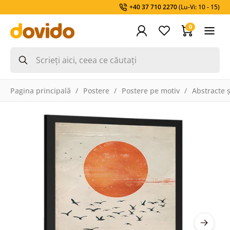
+40 37 710 2270
(Lu-Vi: 10 - 15)
0
Pagina principală
Postere
Postere pe motiv
Abstracte 