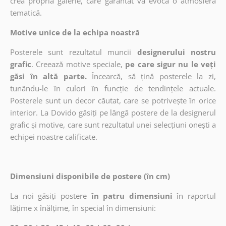
crea propria galerie, care garantat va evoca o atmosferă
tematică.
Motive unice de la echipa noastră
Posterele sunt rezultatul muncii
designerului nostru
grafic
. Creează motive speciale,
pe care sigur nu le veți
găsi în altă parte.
Încearcă, să țină posterele la zi,
tunându-le în culori în funcție de tendințele actuale.
Posterele sunt un decor căutat, care se potrivește în orice
interior. La Dovido găsiți pe lângă postere de la designerul
grafic și motive, care sunt rezultatul unei selecțiuni onești a
echipei noastre calificate.
Dimensiuni disponibile de postere (în cm)
La noi găsiți postere
în patru dimensiuni
în raportul
lățime x înălțime, în special în dimensiuni: