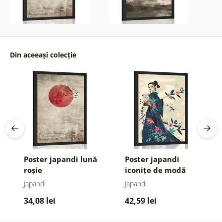
Din aceeași colecție
Poster japandi lună
Poster japandi
roșie
iconițe de modă
Japandi
Japandi
34,08 lei
42,59 lei