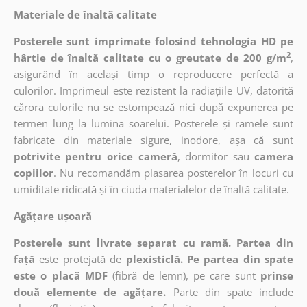
Materiale de înaltă calitate
Posterele sunt imprimate folosind tehnologia HD pe
2
hârtie de înaltă calitate cu o greutate de 200 g/m
,
asigurând în același timp o reproducere perfectă a
culorilor. Imprimeul este rezistent la radiațiile UV, datorită
cărora culorile nu se estompează nici după expunerea pe
termen lung la lumina soarelui. Posterele și ramele sunt
fabricate din materiale sigure, inodore, așa că sunt
potrivite pentru orice cameră
, dormitor sau
camera
copiilor
. Nu recomandăm plasarea posterelor în locuri cu
umiditate ridicată și în ciuda materialelor de înaltă calitate.
Agățare ușoară
Posterele sunt livrate separat cu ramă. Partea din
față
este protejată de
plexisticlă. Pe partea din spate
este o placă MDF
(fibră de lemn), pe care sunt
prinse
două elemente de agățare.
Parte din spate include