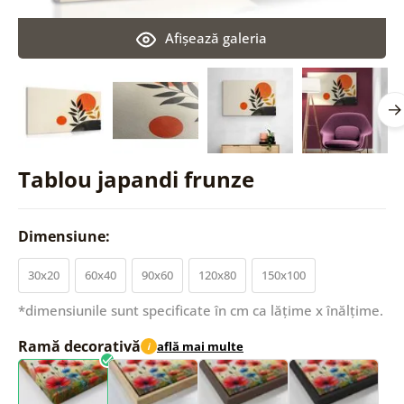
Afişează galeria
Tablou japandi frunze
Dimensiune:
30x20
60x40
90x60
120x80
150x100
*dimensiunile sunt specificate în cm ca lățime x înălțime.
Ramă decorativă
află mai multe
i