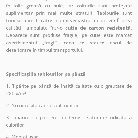
în folie groasă cu bule, iar colțurile sunt protejate
suplimentar prin mai multe straturi.
Tablourile sunt
trimise direct către dumneavoastră după verificarea
calității, ambalate într-o
cutie de carton rezistentă
.
Deoarece sunt produse fragile, pe cutie este marcat
avertismentul „fragil”, ceea ce reduce riscul de
deteriorare în timpul transportului.
Specificațiile tablourilor pe pânză
1. Tipărite pe pânză de înaltă calitate cu o greutate de
2
280 g/m
2. Nu necesită cadru suplimentar
3. Tipărire cu plottere moderne - saturație ridicată a
culorilor
4. Montaj ușor