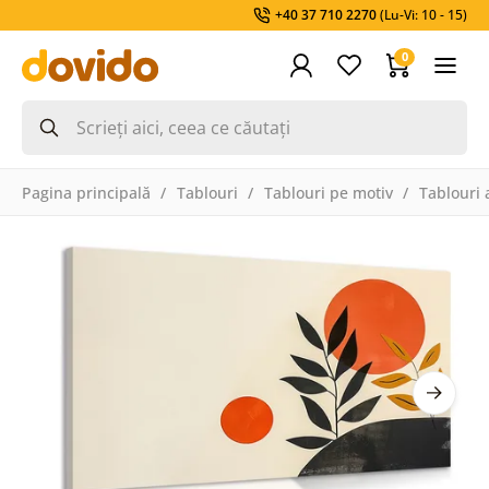
+40 37 710 2270
(Lu-Vi: 10 - 15)
0
Pagina principală
Tablouri
Tablouri pe motiv
Tablouri 