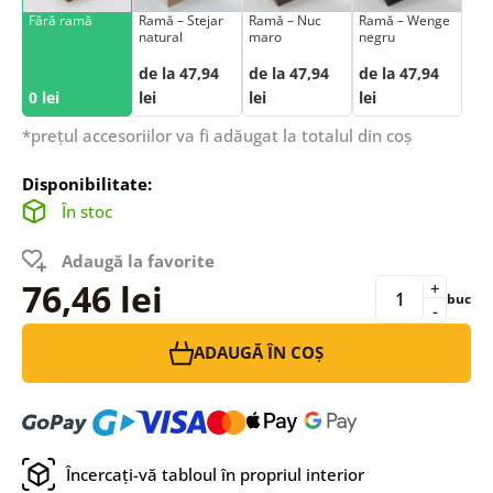
Fără ramă
Ramă – Stejar
Ramă – Nuc
Ramă – Wenge
natural
maro
negru
de la 47,94
de la 47,94
de la 47,94
0 lei
lei
lei
lei
*prețul accesoriilor va fi adăugat la totalul din coș
Disponibilitate:
În stoc
Adaugă la favorite
76,46 lei
+
buc
-
ADAUGĂ ÎN COȘ
Încercați-vă tabloul în propriul interior