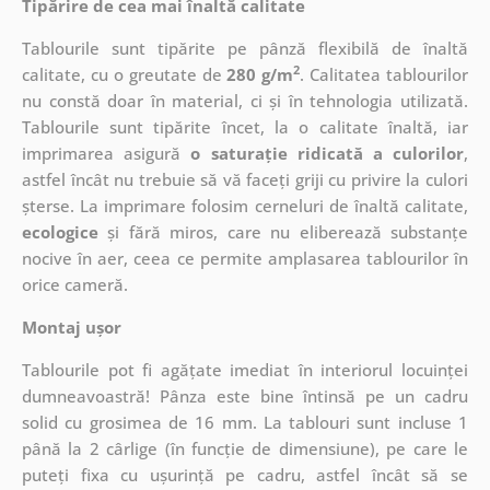
Tipărire de cea mai înaltă calitate
Tablourile sunt tipărite pe pânză flexibilă de înaltă
2
calitate, cu o greutate de
280 g/m
. Calitatea tablourilor
nu constă doar în material, ci și în tehnologia utilizată.
Tablourile sunt tipărite încet, la o calitate înaltă, iar
imprimarea asigură
o saturație ridicată a culorilor
,
astfel încât nu trebuie să vă faceți griji cu privire la culori
șterse. La imprimare folosim cerneluri de înaltă calitate,
ecologice
și fără miros, care nu eliberează substanțe
nocive în aer, ceea ce permite amplasarea tablourilor în
orice cameră.
Montaj ușor
Tablourile pot fi agățate imediat în interiorul locuinței
dumneavoastră! Pânza este bine întinsă pe un cadru
solid cu grosimea de 16 mm. La tablouri sunt incluse 1
până la 2 cârlige (în funcție de dimensiune), pe care le
puteți fixa cu ușurință pe cadru, astfel încât să se