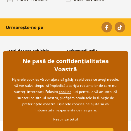
Urmărește-ne pe
Totul despre achiziție
Informații utile
Ne pasă de confidențialitatea
Condiții și termeni generali
Despre noi
Protecția datelor personale
Întrebări frecvente
Voastră
Transport și modalități de plată
Contacte
Returnare
Cooperare angro
Fișierele cookies vă vor ajuta să găsiți rapid ceea ce aveți nevoie,
vă vor salva timpul și împiedică apariția reclamelor de care nu
sunteți interesați. Folosim
cookies
-uri pentru a vă anunța, că
sunteți pe site-ul nostru, și afișăm produsele în funcție de
preferințele voastre. Fișierele cookies ne ajută să vă
îmbunătățim experiența de navigare.
Respinge totul
Copyright ©2019 © Dovido.ro.