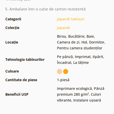
5. Ambalate într-o cutie de carton rezistentă
Categorii
Japandi tablouri
Colecție
Japandi
Birou
,
Bucătărie
,
Baie
,
Locație
Camera de zi
,
Hol
,
Dormitor
,
Pentru camera studenților
Pe pânză
,
Imprimat, tipărit
,
Tehnologia tablourilor
Încadrat
,
La lățime
Culoare
Cantitate de piese
1-piesă
Imprimare ecologică
,
Pânză
Beneficii USP
premium 280 g/m²
,
Culori
vibrante
,
Instalare ușoară