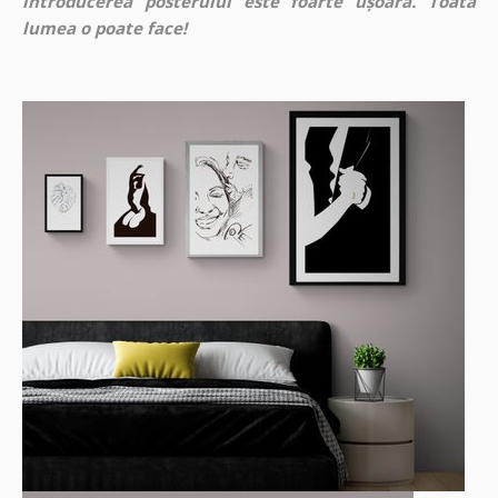
introducerea posterului este foarte ușoară. Toată
lumea o poate face!