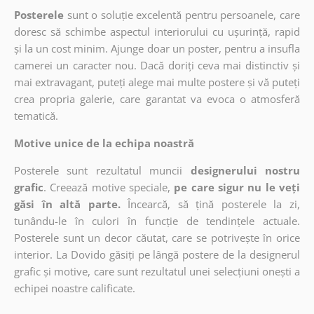
Posterele
sunt o soluție excelentă pentru persoanele, care
doresc să schimbe aspectul interiorului cu ușurință, rapid
și la un cost minim. Ajunge doar un poster, pentru a insufla
camerei un caracter nou. Dacă doriți ceva mai distinctiv și
mai extravagant, puteți alege mai multe postere și vă puteți
crea propria galerie, care garantat va evoca o atmosferă
tematică.
Motive unice de la echipa noastră
Posterele sunt rezultatul muncii
designerului nostru
grafic
. Creează motive speciale,
pe care sigur nu le veți
găsi în altă parte.
Încearcă, să țină posterele la zi,
tunându-le în culori în funcție de tendințele actuale.
Posterele sunt un decor căutat, care se potrivește în orice
interior. La Dovido găsiți pe lângă postere de la designerul
grafic și motive, care sunt rezultatul unei selecțiuni onești a
echipei noastre calificate.