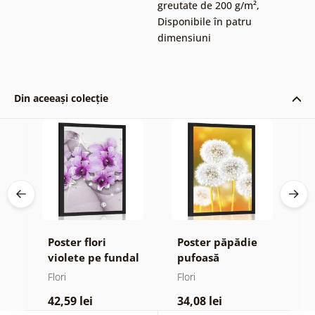
greutate de 200 g/m²
,
Disponibile în patru
dimensiuni
Din aceeași colecție
Poster flori
Poster păpădie
P
violete pe fundal
pufoasă
m
ign
abstract
Flori
Flori
Fl
42,59 lei
34,08 lei
4