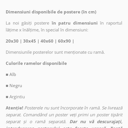
Dimensiuni disponibile de postere (în cm)
La noi găsiți postere
în patru dimensiuni
în raportul
lățime x înălțime, în special în dimensiuni:
20x30 | 30x45 | 40x60 | 60x90 |
Dimensiunile posterelor sunt menționate cu ramă.
Culorile ramelor disponibile
■ Alb
■ Negru
■
Argintiu
Atenție!
Posterele nu sunt încorporate în ramă. Se livrează
separat. Comandând un poster veți primi un poster tipărit
separat și o ramă separată.
Dar nu vă descurajați,