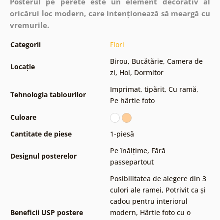
Posterul pe perete este un element decorativ al
oricărui loc modern, care intenționează să meargă cu
vremurile.
Categorii
Flori
Birou
,
Bucătărie
,
Camera de
Locație
zi
,
Hol
,
Dormitor
Imprimat, tipărit
,
Cu ramă
,
Tehnologia tablourilor
Pe hârtie foto
Culoare
Cantitate de piese
1-piesă
Pe înălțime
,
Fără
Designul posterelor
passepartout
Posibilitatea de alegere din 3
culori ale ramei
,
Potrivit ca și
cadou pentru interiorul
Beneficii USP postere
modern
,
Hârtie foto cu o