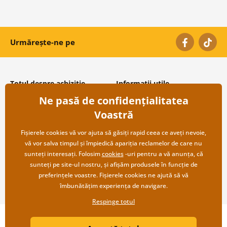
Urmărește-ne pe
Totul despre achiziție
Informații utile
Ne pasă de confidențialitatea
Condiții și termeni generali
Despre noi
Protecția datelor personale
Întrebări frecvente
Voastră
Transport și modalități de plată
Contacte
Returnare
Cooperare angro
Fișierele cookies vă vor ajuta să găsiți rapid ceea ce aveți nevoie,
vă vor salva timpul și împiedică apariția reclamelor de care nu
sunteți interesați. Folosim
cookies
-uri pentru a vă anunța, că
sunteți pe site-ul nostru, și afișăm produsele în funcție de
preferințele voastre. Fișierele cookies ne ajută să vă
îmbunătățim experiența de navigare.
Respinge totul
Copyright ©2019 © Dovido.ro.