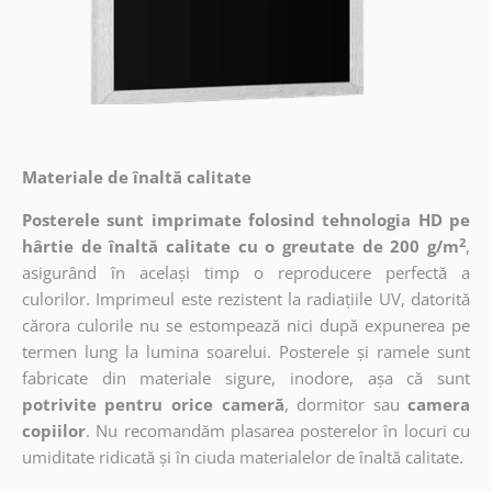
Materiale de înaltă calitate
Posterele sunt imprimate folosind tehnologia HD pe
2
hârtie de înaltă calitate cu o greutate de 200 g/m
,
asigurând în același timp o reproducere perfectă a
culorilor. Imprimeul este rezistent la radiațiile UV, datorită
cărora culorile nu se estompează nici după expunerea pe
termen lung la lumina soarelui. Posterele și ramele sunt
fabricate din materiale sigure, inodore, așa că sunt
potrivite pentru orice cameră
, dormitor sau
camera
copiilor
. Nu recomandăm plasarea posterelor în locuri cu
umiditate ridicată și în ciuda materialelor de înaltă calitate.