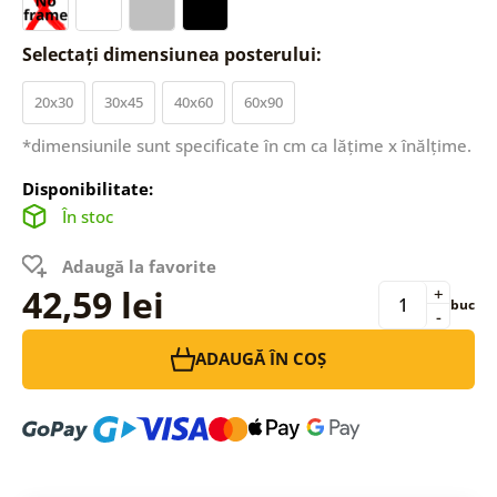
Selectați dimensiunea posterului:
20x30
30x45
40x60
60x90
*dimensiunile sunt specificate în cm ca lățime x înălțime.
Disponibilitate:
În stoc
Adaugă la favorite
42,59 lei
+
buc
-
ADAUGĂ ÎN COȘ