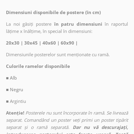
Dimensiuni disponibile de postere (în cm)
La noi găsiți postere
în patru dimensiuni
în raportul
lățime x înălțime, în special în dimensiuni:
20x30 | 30x45 | 40x60 | 60x90 |
Dimensiunile posterelor sunt menționate cu ramă.
Culorile ramelor disponibile
■ Alb
■ Negru
■
Argintiu
Atenție!
Posterele nu sunt încorporate în ramă. Se livrează
separat. Comandând un poster veți primi un poster tipărit
separat și o ramă separată.
Dar nu vă descurajați,