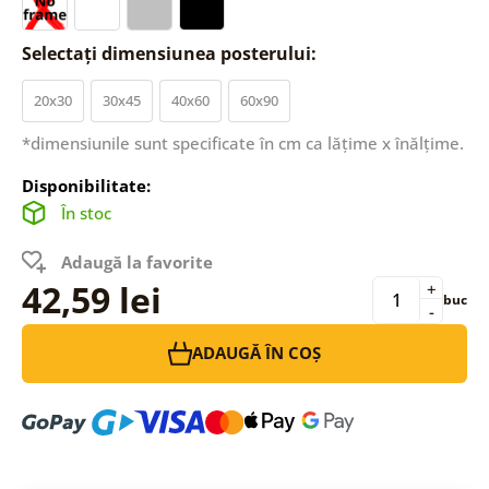
Selectați dimensiunea posterului:
20x30
30x45
40x60
60x90
*dimensiunile sunt specificate în cm ca lățime x înălțime.
Disponibilitate:
În stoc
Adaugă la favorite
42,59 lei
+
buc
-
ADAUGĂ ÎN COȘ