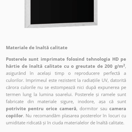
Materiale de înaltă calitate
Posterele sunt imprimate folosind tehnologia HD pe
2
hârtie de înaltă calitate cu o greutate de 200 g/m
,
asigurând în același timp o reproducere perfectă a
culorilor. Imprimeul este rezistent la radiațiile UV, datorită
cărora culorile nu se estompează nici după expunerea pe
termen lung la lumina soarelui. Posterele și ramele sunt
fabricate din materiale sigure, inodore, așa că sunt
potrivite pentru orice cameră
, dormitor sau
camera
copiilor
. Nu recomandăm plasarea posterelor în locuri cu
umiditate ridicată și în ciuda materialelor de înaltă calitate.