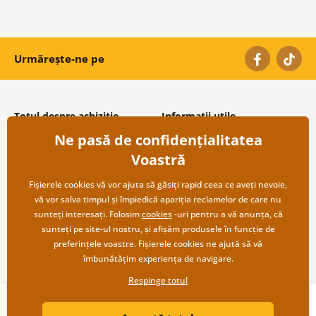
Urmărește-ne pe
Totul despre achiziție
Informații utile
Ne pasă de confidențialitatea
Condiții și termeni generali
Despre noi
Protecția datelor personale
Întrebări frecvente
Voastră
Transport și modalități de plată
Contacte
Returnare
Cooperare angro
Fișierele cookies vă vor ajuta să găsiți rapid ceea ce aveți nevoie,
vă vor salva timpul și împiedică apariția reclamelor de care nu
sunteți interesați. Folosim
cookies
-uri pentru a vă anunța, că
sunteți pe site-ul nostru, și afișăm produsele în funcție de
preferințele voastre. Fișierele cookies ne ajută să vă
îmbunătățim experiența de navigare.
Respinge totul
Copyright ©2019 © Dovido.ro.