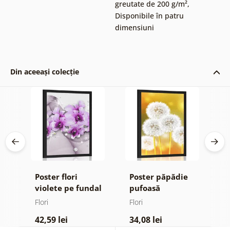
greutate de 200 g/m²
,
Disponibile în patru
dimensiuni
Din aceeași colecție
Poster flori
Poster păpădie
P
violete pe fundal
pufoasă
m
ign
abstract
Flori
Flori
Fl
42,59 lei
34,08 lei
4