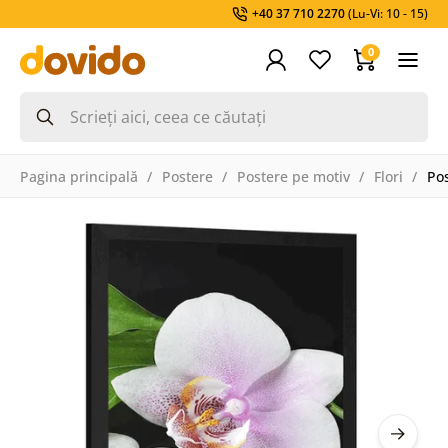
+40 37 710 2270
(Lu-Vi: 10 - 15)
0
Pagina principală
Postere
Postere pe motiv
Flori
Pos