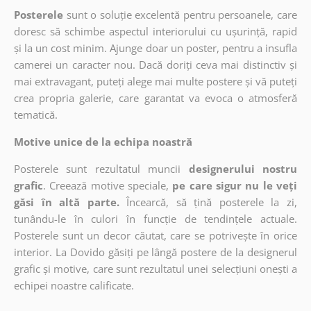
Posterele
sunt o soluție excelentă pentru persoanele, care
doresc să schimbe aspectul interiorului cu ușurință, rapid
și la un cost minim. Ajunge doar un poster, pentru a insufla
camerei un caracter nou. Dacă doriți ceva mai distinctiv și
mai extravagant, puteți alege mai multe postere și vă puteți
crea propria galerie, care garantat va evoca o atmosferă
tematică.
Motive unice de la echipa noastră
Posterele sunt rezultatul muncii
designerului nostru
grafic
. Creează motive speciale,
pe care sigur nu le veți
găsi în altă parte.
Încearcă, să țină posterele la zi,
tunându-le în culori în funcție de tendințele actuale.
Posterele sunt un decor căutat, care se potrivește în orice
interior. La Dovido găsiți pe lângă postere de la designerul
grafic și motive, care sunt rezultatul unei selecțiuni onești a
echipei noastre calificate.