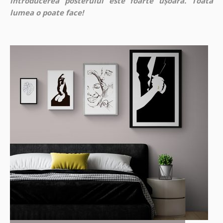
introducerea posterului este foarte ușoară. Toată
lumea o poate face!