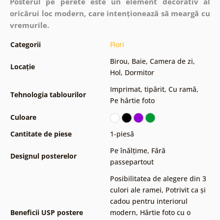
Posterul pe perete este un element decorativ al
oricărui loc modern, care intenționează să meargă cu
vremurile.
Categorii
Flori
Birou
,
Baie
,
Camera de zi
,
Locație
Hol
,
Dormitor
Imprimat, tipărit
,
Cu ramă
,
Tehnologia tablourilor
Pe hârtie foto
Culoare
Cantitate de piese
1-piesă
Pe înălțime
,
Fără
Designul posterelor
passepartout
Posibilitatea de alegere din 3
culori ale ramei
,
Potrivit ca și
cadou pentru interiorul
Beneficii USP postere
modern
,
Hârtie foto cu o