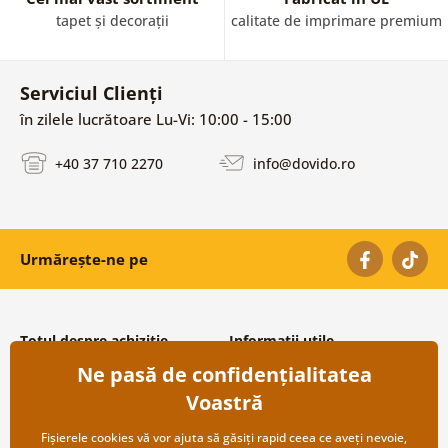
tapet și decorații
calitate de imprimare premium
Serviciul Clienți
în zilele lucrătoare Lu-Vi: 10:00 - 15:00
+40 37 710 2270
info@dovido.ro
Urmărește-ne pe
Totul despre achiziție
Informații utile
Ne pasă de confidențialitatea
Condiții și termeni generali
Despre noi
Protecția datelor personale
Întrebări frecvente
Voastră
Transport și modalități de plată
Contacte
Returnare
Cooperare angro
Fișierele cookies vă vor ajuta să găsiți rapid ceea ce aveți nevoie,