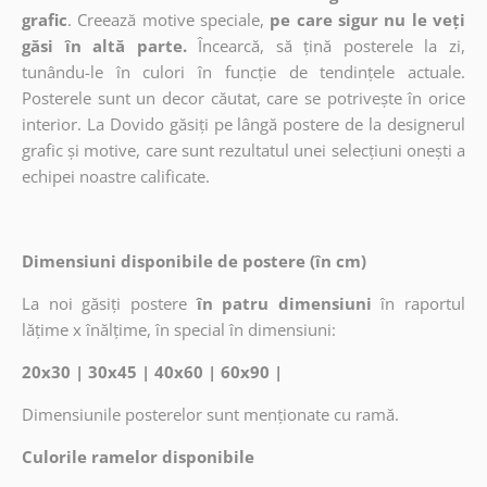
grafic
. Creează motive speciale,
pe care sigur nu le veți
găsi în altă parte.
Încearcă, să țină posterele la zi,
tunându-le în culori în funcție de tendințele actuale.
Posterele sunt un decor căutat, care se potrivește în orice
interior. La Dovido găsiți pe lângă postere de la designerul
grafic și motive, care sunt rezultatul unei selecțiuni onești a
echipei noastre calificate.
Dimensiuni disponibile de postere (în cm)
La noi găsiți postere
în patru dimensiuni
în raportul
lățime x înălțime, în special în dimensiuni:
20x30 | 30x45 | 40x60 | 60x90 |
Dimensiunile posterelor sunt menționate cu ramă.
Culorile ramelor disponibile