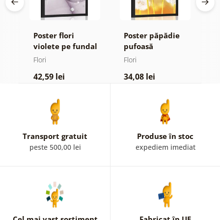
Poster flori
Poster păpădie
P
violete pe fundal
pufoasă
m
ign
abstract
Flori
Flori
Fl
42,59 lei
34,08 lei
4
Transport gratuit
Produse în stoc
peste 500,00 lei
expediem imediat
Cel mai vast sortiment
Fabricat în UE