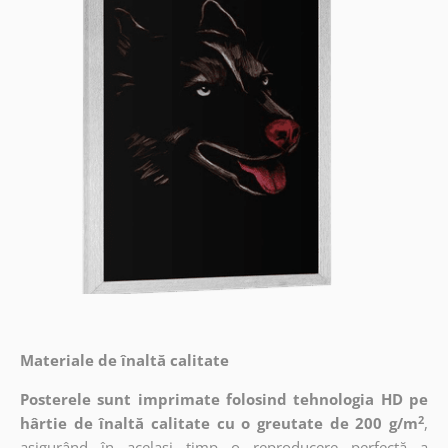
Materiale de înaltă calitate
Posterele sunt imprimate folosind tehnologia HD pe
2
hârtie de înaltă calitate cu o greutate de 200 g/m
,
asigurând în același timp o reproducere perfectă a