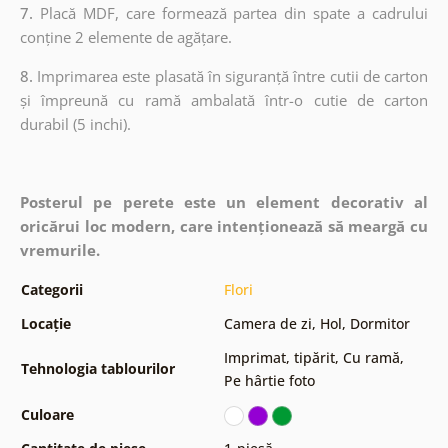
7.
Placă MDF, care formează partea din spate a cadrului
conține 2 elemente de agățare.
8.
Imprimarea este plasată în siguranță între cutii de carton
și împreună cu ramă ambalată într-o cutie de carton
durabil (5 inchi).
Posterul pe perete este un element decorativ al
oricărui loc modern, care intenționează să meargă cu
vremurile.
Categorii
Flori
Locație
Camera de zi
,
Hol
,
Dormitor
Imprimat, tipărit
,
Cu ramă
,
Tehnologia tablourilor
Pe hârtie foto
Culoare