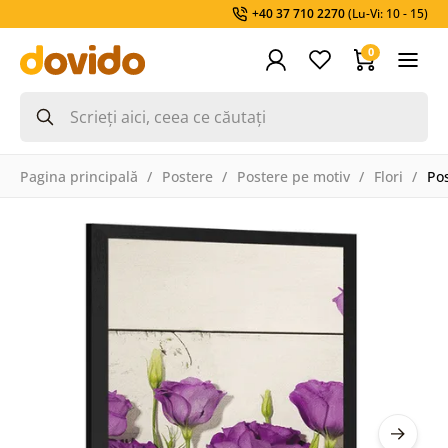
+40 37 710 2270
(Lu-Vi: 10 - 15)
0
Pagina principală
Postere
Postere pe motiv
Flori
Pos