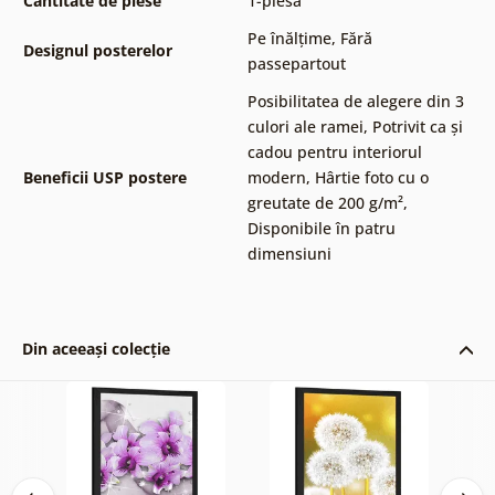
Cantitate de piese
1-piesă
Pe înălțime
,
Fără
Designul posterelor
passepartout
Posibilitatea de alegere din 3
culori ale ramei
,
Potrivit ca și
cadou pentru interiorul
Beneficii USP postere
modern
,
Hârtie foto cu o
greutate de 200 g/m²
,
Disponibile în patru
dimensiuni
Din aceeași colecție