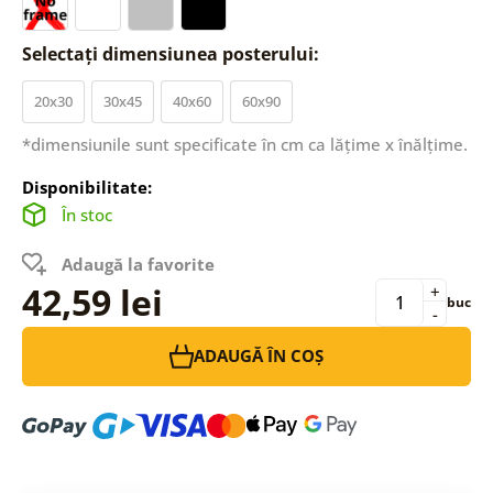
Selectați dimensiunea posterului:
20x30
30x45
40x60
60x90
*dimensiunile sunt specificate în cm ca lățime x înălțime.
Disponibilitate:
În stoc
Adaugă la favorite
42,59 lei
+
buc
-
ADAUGĂ ÎN COȘ