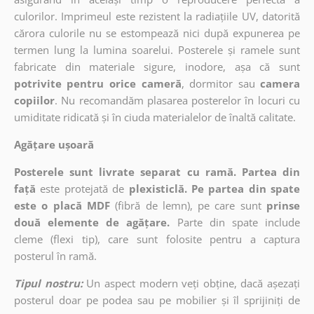
culorilor. Imprimeul este rezistent la radiațiile UV, datorită
cărora culorile nu se estompează nici după expunerea pe
termen lung la lumina soarelui. Posterele și ramele sunt
fabricate din materiale sigure, inodore, așa că sunt
potrivite pentru orice cameră
, dormitor sau
camera
copiilor
. Nu recomandăm plasarea posterelor în locuri cu
umiditate ridicată și în ciuda materialelor de înaltă calitate.
Agățare ușoară
Posterele sunt livrate separat cu ramă. Partea din
față
este protejată de
plexisticlă. Pe partea din spate
este o placă MDF
(fibră de lemn), pe care sunt
prinse
două elemente de agățare.
Parte din spate include
cleme (flexi tip), care sunt folosite pentru a captura
posterul în ramă.
Tipul nostru:
Un aspect modern veți obține, dacă așezați
posterul doar pe podea sau pe mobilier și îl sprijiniți de