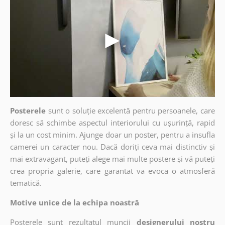
Posterele
sunt o soluție excelentă pentru persoanele, care
doresc să schimbe aspectul interiorului cu ușurință, rapid
și la un cost minim. Ajunge doar un poster, pentru a insufla
camerei un caracter nou. Dacă doriți ceva mai distinctiv și
mai extravagant, puteți alege mai multe postere și vă puteți
crea propria galerie, care garantat va evoca o atmosferă
tematică.
Motive unice de la echipa noastră
Posterele sunt rezultatul muncii
designerului nostru