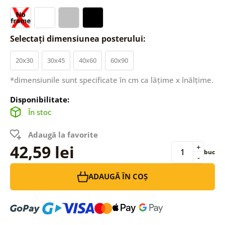
Selectați dimensiunea posterului:
20x30
30x45
40x60
60x90
*dimensiunile sunt specificate în cm ca lățime x înălțime.
Disponibilitate:
În stoc
Adaugă la favorite
42,59 lei
+
buc
-
ADAUGĂ ÎN COȘ