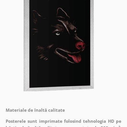
Materiale de înaltă calitate
Posterele sunt imprimate folosind tehnologia HD pe
2