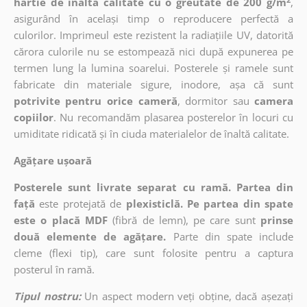
hârtie de înaltă calitate cu o greutate de 200 g/m
,
asigurând în același timp o reproducere perfectă a
culorilor. Imprimeul este rezistent la radiațiile UV, datorită
cărora culorile nu se estompează nici după expunerea pe
termen lung la lumina soarelui. Posterele și ramele sunt
fabricate din materiale sigure, inodore, așa că sunt
potrivite pentru orice cameră
, dormitor sau
camera
copiilor
. Nu recomandăm plasarea posterelor în locuri cu
umiditate ridicată și în ciuda materialelor de înaltă calitate.
Agățare ușoară
Posterele sunt livrate separat cu ramă. Partea din
față
este protejată de
plexisticlă. Pe partea din spate
este o placă MDF
(fibră de lemn), pe care sunt
prinse
două elemente de agățare.
Parte din spate include
cleme (flexi tip), care sunt folosite pentru a captura
posterul în ramă.
Tipul nostru:
Un aspect modern veți obține, dacă așezați