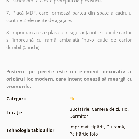
6.
Partea din față este protejată de plexisticlă.
7.
Placă MDF, care formează partea din spate a cadrului
conține 2 elemente de agățare.
8.
Imprimarea este plasată în siguranță între cutii de carton
și împreună cu ramă ambalată într-o cutie de carton
durabil (5 inchi).
Posterul pe perete este un element decorativ al
oricărui loc modern, care intenționează să meargă cu
vremurile.
Categorii
Flori
Bucătărie
,
Camera de zi
,
Hol
,
Locație
Dormitor
Imprimat, tipărit
,
Cu ramă
,
Tehnologia tablourilor
Pe hârtie foto