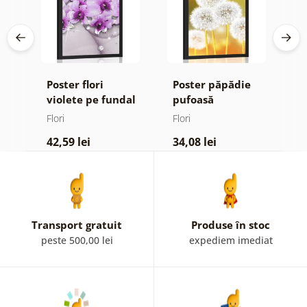
Poster flori
Poster păpădie
P
violete pe fundal
pufoasă
m
ign
abstract
Flori
Flori
Fl
42,59 lei
34,08 lei
4
Transport gratuit
Produse în stoc
peste 500,00 lei
expediem imediat