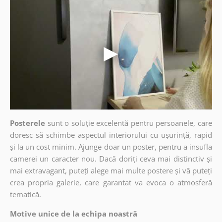
Posterele
sunt o soluție excelentă pentru persoanele, care
doresc să schimbe aspectul interiorului cu ușurință, rapid
și la un cost minim. Ajunge doar un poster, pentru a insufla
camerei un caracter nou. Dacă doriți ceva mai distinctiv și
mai extravagant, puteți alege mai multe postere și vă puteți
crea propria galerie, care garantat va evoca o atmosferă
tematică.
Motive unice de la echipa noastră