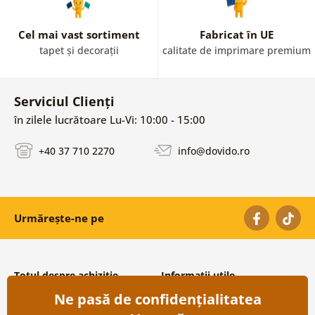
Cel mai vast sortiment
Fabricat în UE
tapet și decorații
calitate de imprimare premium
Serviciul Clienți
în zilele lucrătoare Lu-Vi: 10:00 - 15:00
+40 37 710 2270
info@dovido.ro
Urmărește-ne pe
Totul despre achiziție
Informații utile
Ne pasă de confidențialitatea
Condiții și termeni generali
Despre noi
Protecția datelor personale
Întrebări frecvente