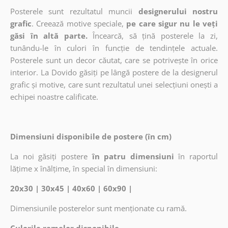
Posterele sunt rezultatul muncii
designerului nostru
grafic
. Creează motive speciale,
pe care sigur nu le veți
găsi în altă parte.
Încearcă, să țină posterele la zi,
tunându-le în culori în funcție de tendințele actuale.
Posterele sunt un decor căutat, care se potrivește în orice
interior. La Dovido găsiți pe lângă postere de la designerul
grafic și motive, care sunt rezultatul unei selecțiuni onești a
echipei noastre calificate.
Dimensiuni disponibile de postere (în cm)
La noi găsiți postere
în patru dimensiuni
în raportul
lățime x înălțime, în special în dimensiuni:
20x30 | 30x45 | 40x60 | 60x90 |
Dimensiunile posterelor sunt menționate cu ramă.