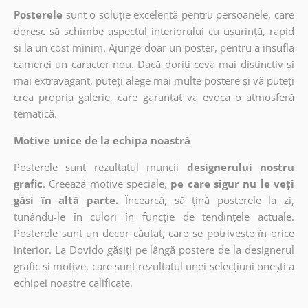
Posterele
sunt o soluție excelentă pentru persoanele, care
doresc să schimbe aspectul interiorului cu ușurință, rapid
și la un cost minim. Ajunge doar un poster, pentru a insufla
camerei un caracter nou. Dacă doriți ceva mai distinctiv și
mai extravagant, puteți alege mai multe postere și vă puteți
crea propria galerie, care garantat va evoca o atmosferă
tematică.
Motive unice de la echipa noastră
Posterele sunt rezultatul muncii
designerului nostru
grafic
. Creează motive speciale,
pe care sigur nu le veți
găsi în altă parte.
Încearcă, să țină posterele la zi,
tunându-le în culori în funcție de tendințele actuale.
Posterele sunt un decor căutat, care se potrivește în orice
interior. La Dovido găsiți pe lângă postere de la designerul
grafic și motive, care sunt rezultatul unei selecțiuni onești a
echipei noastre calificate.