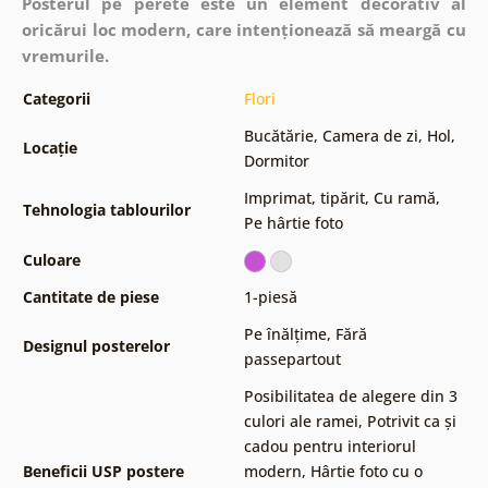
Posterul pe perete este un element decorativ al
oricărui loc modern, care intenționează să meargă cu
vremurile.
Categorii
Flori
Bucătărie
,
Camera de zi
,
Hol
,
Locație
Dormitor
Imprimat, tipărit
,
Cu ramă
,
Tehnologia tablourilor
Pe hârtie foto
Culoare
Cantitate de piese
1-piesă
Pe înălțime
,
Fără
Designul posterelor
passepartout
Posibilitatea de alegere din 3
culori ale ramei
,
Potrivit ca și
cadou pentru interiorul
Beneficii USP postere
modern
,
Hârtie foto cu o