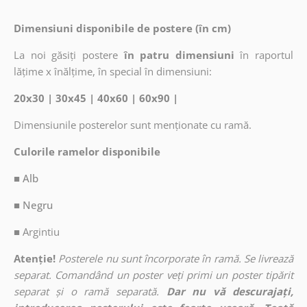
Dimensiuni disponibile de postere (în cm)
La noi găsiți postere
în patru dimensiuni
în raportul
lățime x înălțime, în special în dimensiuni:
20x30 | 30x45 | 40x60 | 60x90 |
Dimensiunile posterelor sunt menționate cu ramă.
Culorile ramelor disponibile
■ Alb
■ Negru
■
Argintiu
Atenție!
Posterele nu sunt încorporate în ramă. Se livrează
separat. Comandând un poster veți primi un poster tipărit
separat și o ramă separată.
Dar nu vă descurajați,