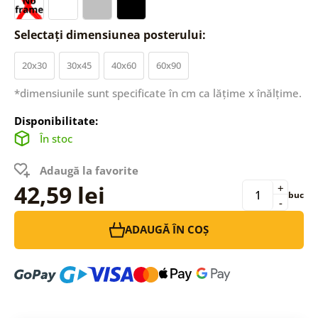
Selectați dimensiunea posterului:
20x30
30x45
40x60
60x90
*dimensiunile sunt specificate în cm ca lățime x înălțime.
Disponibilitate:
În stoc
Adaugă la favorite
42,59 lei
+
buc
-
ADAUGĂ ÎN COȘ