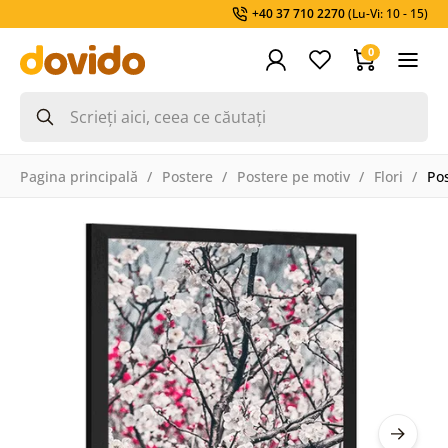
+40 37 710 2270
(Lu-Vi: 10 - 15)
0
Pagina principală
Postere
Postere pe motiv
Flori
Pos