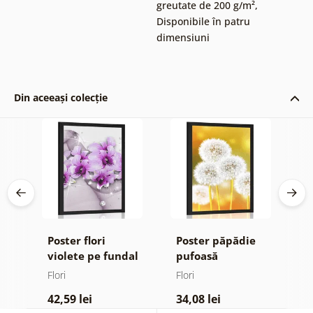
greutate de 200 g/m²
,
Disponibile în patru
dimensiuni
Din aceeași colecție
Poster flori
Poster păpădie
P
violete pe fundal
pufoasă
m
ign
abstract
Flori
Flori
Fl
42,59 lei
34,08 lei
4