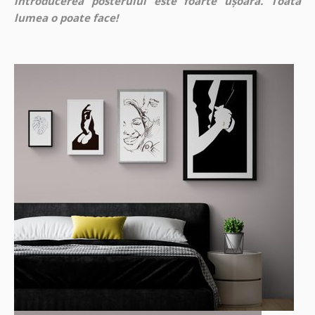
introducerea posterului este foarte ușoară. Toată
lumea o poate face!