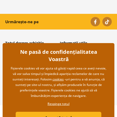
Urmărește-ne pe
Totul despre achiziție
Informații utile
Ne pasă de confidențialitatea
Condiții și termeni generali
Despre noi
Protecția datelor personale
Întrebări frecvente
Voastră
Transport și modalități de plată
Contacte
Returnare
Cooperare angro
Fișierele cookies vă vor ajuta să găsiți rapid ceea ce aveți nevoie,
vă vor salva timpul și împiedică apariția reclamelor de care nu
sunteți interesați. Folosim
cookies
-uri pentru a vă anunța, că
sunteți pe site-ul nostru, și afișăm produsele în funcție de
preferințele voastre. Fișierele cookies ne ajută să vă
îmbunătățim experiența de navigare.
Respinge totul
Copyright ©2019 © Dovido.ro.