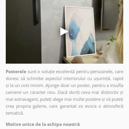
Posterele
sunt o soluție excelentă pentru persoanele, care
doresc să schimbe aspectul interiorului cu ușurință, rapid
și la un cost minim. Ajunge doar un poster, pentru a insufla
camerei un caracter nou. Dacă doriți ceva mai distinctiv și
mai extravagant, puteți alege mai multe postere și vă puteți
crea propria galerie, care garantat va evoca o atmosferă
tematică.
Motive unice de la echipa noastră