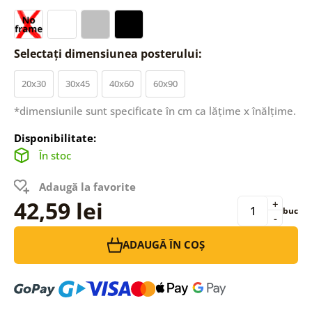
Selectați dimensiunea posterului:
20x30
30x45
40x60
60x90
*dimensiunile sunt specificate în cm ca lățime x înălțime.
Disponibilitate:
În stoc
Adaugă la favorite
42,59 lei
+
buc
-
ADAUGĂ ÎN COȘ