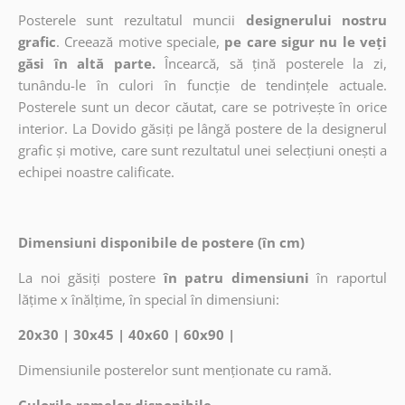
Posterele sunt rezultatul muncii
designerului nostru
grafic
. Creează motive speciale,
pe care sigur nu le veți
găsi în altă parte.
Încearcă, să țină posterele la zi,
tunându-le în culori în funcție de tendințele actuale.
Posterele sunt un decor căutat, care se potrivește în orice
interior. La Dovido găsiți pe lângă postere de la designerul
grafic și motive, care sunt rezultatul unei selecțiuni onești a
echipei noastre calificate.
Dimensiuni disponibile de postere (în cm)
La noi găsiți postere
în patru dimensiuni
în raportul
lățime x înălțime, în special în dimensiuni:
20x30 | 30x45 | 40x60 | 60x90 |
Dimensiunile posterelor sunt menționate cu ramă.