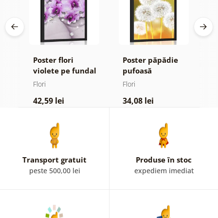
Poster flori
Poster păpădie
P
violete pe fundal
pufoasă
m
ign
abstract
Flori
Flori
Fl
42,59 lei
34,08 lei
4
Transport gratuit
Produse în stoc
peste 500,00 lei
expediem imediat