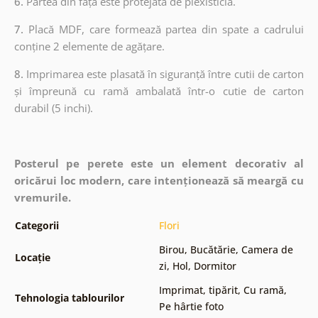
6.
Partea din față este protejată de plexisticlă.
7.
Placă MDF, care formează partea din spate a cadrului
conține 2 elemente de agățare.
8.
Imprimarea este plasată în siguranță între cutii de carton
și împreună cu ramă ambalată într-o cutie de carton
durabil (5 inchi).
Posterul pe perete este un element decorativ al
oricărui loc modern, care intenționează să meargă cu
vremurile.
Categorii
Flori
Birou
,
Bucătărie
,
Camera de
Locație
zi
,
Hol
,
Dormitor
Imprimat, tipărit
,
Cu ramă
,
Tehnologia tablourilor
Pe hârtie foto