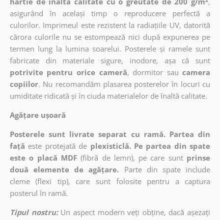
hârtie de înaltă calitate cu o greutate de 200 g/m
,
asigurând în același timp o reproducere perfectă a
culorilor. Imprimeul este rezistent la radiațiile UV, datorită
cărora culorile nu se estompează nici după expunerea pe
termen lung la lumina soarelui. Posterele și ramele sunt
fabricate din materiale sigure, inodore, așa că sunt
potrivite pentru orice cameră
, dormitor sau
camera
copiilor
. Nu recomandăm plasarea posterelor în locuri cu
umiditate ridicată și în ciuda materialelor de înaltă calitate.
Agățare ușoară
Posterele sunt livrate separat cu ramă. Partea din
față
este protejată de
plexisticlă. Pe partea din spate
este o placă MDF
(fibră de lemn), pe care sunt
prinse
două elemente de agățare.
Parte din spate include
cleme (flexi tip), care sunt folosite pentru a captura
posterul în ramă.
Tipul nostru:
Un aspect modern veți obține, dacă așezați