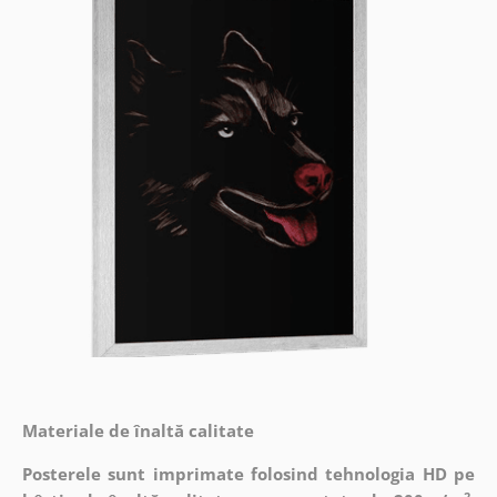
Materiale de înaltă calitate
Posterele sunt imprimate folosind tehnologia HD pe
2