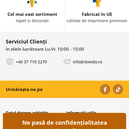
Cel mai vast sortiment
Fabricat în UE
tapet și decorații
calitate de imprimare premium
Serviciul Clienți
în zilele lucrătoare Lu-Vi: 10:00 - 15:00
+40 37 710 2270
info@dovido.ro
Urmărește-ne pe
Totul despre achiziție
Informații utile
Ne pasă de confidențialitatea
Condiții și termeni generali
Despre noi
Protecția datelor personale
Întrebări frecvente