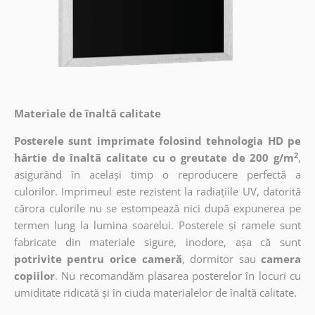
Materiale de înaltă calitate
Posterele sunt imprimate folosind tehnologia HD pe
2
hârtie de înaltă calitate cu o greutate de 200 g/m
,
asigurând în același timp o reproducere perfectă a
culorilor. Imprimeul este rezistent la radiațiile UV, datorită
cărora culorile nu se estompează nici după expunerea pe
termen lung la lumina soarelui. Posterele și ramele sunt
fabricate din materiale sigure, inodore, așa că sunt
potrivite pentru orice cameră
, dormitor sau
camera
copiilor
. Nu recomandăm plasarea posterelor în locuri cu
umiditate ridicată și în ciuda materialelor de înaltă calitate.