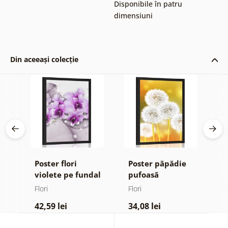
Disponibile în patru
dimensiuni
Din aceeași colecție
Poster flori
Poster păpădie
P
violete pe fundal
pufoasă
m
ign
abstract
Flori
Flori
Fl
42,59 lei
34,08 lei
4