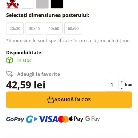
Selectați dimensiunea posterului:
20x30
30x45
40x60
60x90
*dimensiunile sunt specificate în cm ca lățime x înălțime.
Disponibilitate:
În stoc
Adaugă la favorite
42,59 lei
+
buc
-
ADAUGĂ ÎN COȘ