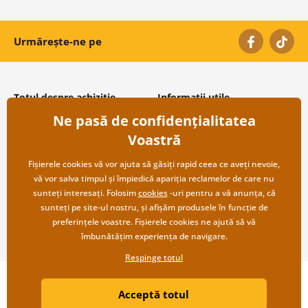
Urmărește-ne pe
Totul despre achiziție
Informații utile
Ne pasă de confidențialitatea
Condiții și termeni generali
Despre noi
Protecția datelor personale
Întrebări frecvente
Voastră
Transport și modalități de plată
Contacte
Returnare
Cooperare angro
Fișierele cookies vă vor ajuta să găsiți rapid ceea ce aveți nevoie,
vă vor salva timpul și împiedică apariția reclamelor de care nu
sunteți interesați. Folosim
cookies
-uri pentru a vă anunța, că
sunteți pe site-ul nostru, și afișăm produsele în funcție de
preferințele voastre. Fișierele cookies ne ajută să vă
îmbunătățim experiența de navigare.
Respinge totul
Copyright ©2019 © Dovido.ro.
Acceptă totul
Webdesign
Litvanyi.sk
| Magazinul online a fost creat de