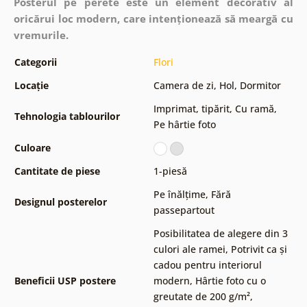
Posterul pe perete este un element decorativ al
oricărui loc modern, care intenționează să meargă cu
vremurile.
Categorii
Flori
Locație
Camera de zi
,
Hol
,
Dormitor
Imprimat, tipărit
,
Cu ramă
,
Tehnologia tablourilor
Pe hârtie foto
Culoare
Cantitate de piese
1-piesă
Pe înălțime
,
Fără
Designul posterelor
passepartout
Posibilitatea de alegere din 3
culori ale ramei
,
Potrivit ca și
cadou pentru interiorul
Beneficii USP postere
modern
,
Hârtie foto cu o
greutate de 200 g/m²
,