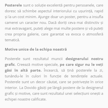
Posterele
sunt o soluție excelentă pentru persoanele, care
doresc să schimbe aspectul interiorului cu ușurință, rapid
și la un cost minim. Ajunge doar un poster, pentru a insufla
camerei un caracter nou. Dacă doriți ceva mai distinctiv și
mai extravagant, puteți alege mai multe postere și vă puteți
crea propria galerie, care garantat va evoca o atmosferă
tematică.
Motive unice de la echipa noastră
Posterele sunt rezultatul muncii
designerului nostru
grafic
. Creează motive speciale,
pe care sigur nu le veți
găsi în altă parte.
Încearcă, să țină posterele la zi,
tunându-le în culori în funcție de tendințele actuale.
Posterele sunt un decor căutat, care se potrivește în orice
interior. La Dovido găsiți pe lângă postere de la designerul
grafic și motive, care sunt rezultatul unei selecțiuni onești a
echipei noastre calificate.