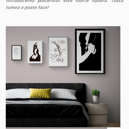
introducerea posterului este foarte ușoară. Toată
lumea o poate face!