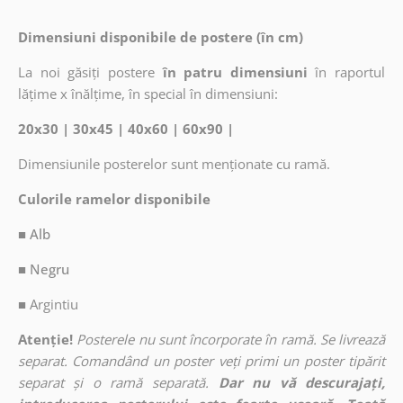
Dimensiuni disponibile de postere (în cm)
La noi găsiți postere
în patru dimensiuni
în raportul
lățime x înălțime, în special în dimensiuni:
20x30 | 30x45 | 40x60 | 60x90 |
Dimensiunile posterelor sunt menționate cu ramă.
Culorile ramelor disponibile
■ Alb
■ Negru
■
Argintiu
Atenție!
Posterele nu sunt încorporate în ramă. Se livrează
separat. Comandând un poster veți primi un poster tipărit
separat și o ramă separată.
Dar nu vă descurajați,