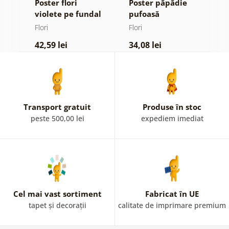
Poster flori
Poster păpădie
P
violete pe fundal
pufoasă
m
ign
abstract
Flori
Flori
Fl
42,59 lei
34,08 lei
4
Transport gratuit
Produse în stoc
peste 500,00 lei
expediem imediat
Cel mai vast sortiment
Fabricat în UE
tapet și decorații
calitate de imprimare premium