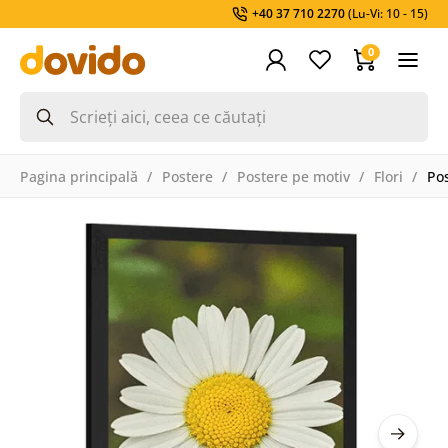
+40 37 710 2270
(Lu-Vi: 10 - 15)
0
Pagina principală
Postere
Postere pe motiv
Flori
Pos