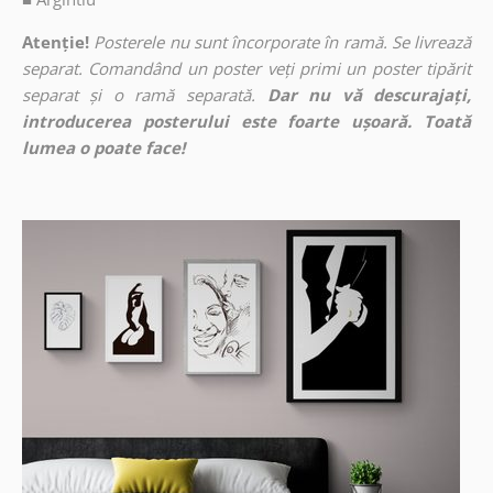
Atenție!
Posterele nu sunt încorporate în ramă. Se livrează
separat. Comandând un poster veți primi un poster tipărit
separat și o ramă separată.
Dar nu vă descurajați,
introducerea posterului este foarte ușoară. Toată
lumea o poate face!