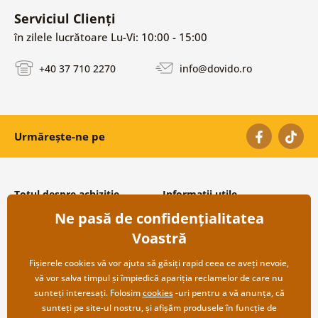
Serviciul Clienți
în zilele lucrătoare Lu-Vi: 10:00 - 15:00
+40 37 710 2270
info@dovido.ro
Urmărește-ne pe
Totul despre achiziție
Informații utile
Ne pasă de confidențialitatea
Condiții și termeni generali
Despre noi
Protecția datelor personale
Întrebări frecvente
Voastră
Transport și modalități de plată
Contacte
Returnare
Cooperare angro
Fișierele cookies vă vor ajuta să găsiți rapid ceea ce aveți nevoie,
vă vor salva timpul și împiedică apariția reclamelor de care nu
sunteți interesați. Folosim
cookies
-uri pentru a vă anunța, că
sunteți pe site-ul nostru, și afișăm produsele în funcție de