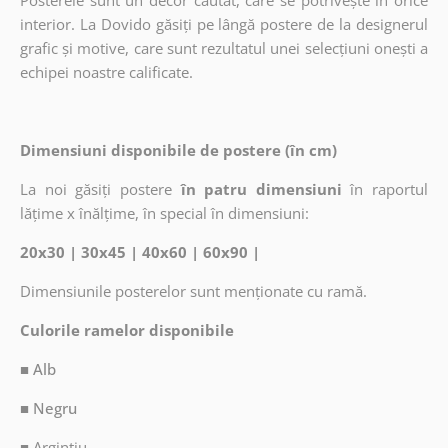
Posterele sunt un decor căutat, care se potrivește în orice
interior. La Dovido găsiți pe lângă postere de la designerul
grafic și motive, care sunt rezultatul unei selecțiuni onești a
echipei noastre calificate.
Dimensiuni disponibile de postere (în cm)
La noi găsiți postere
în patru dimensiuni
în raportul
lățime x înălțime, în special în dimensiuni:
20x30 | 30x45 | 40x60 | 60x90 |
Dimensiunile posterelor sunt menționate cu ramă.
Culorile ramelor disponibile
■ Alb
■ Negru
■
Argintiu