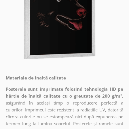
Materiale de înaltă calitate
Posterele sunt imprimate folosind tehnologia HD pe
2
hârtie de înaltă calitate cu o greutate de 200 g/m
,
asigurând în același timp o reproducere perfectă a
culorilor. Imprimeul este rezistent la radiațiile UV, datorită
cărora culorile nu se estompează nici după expunerea pe
termen lung la lumina soarelui. Posterele și ramele sunt