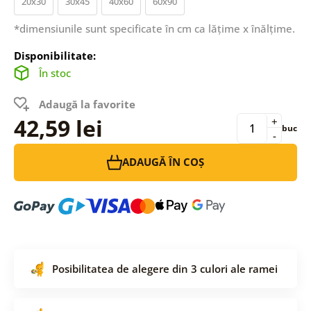
20x30
30x45
40x60
60x90
*dimensiunile sunt specificate în cm ca lățime x înălțime.
Disponibilitate:
În stoc
Adaugă la favorite
42,59 lei
+
buc
-
ADAUGĂ ÎN COȘ
Posibilitatea de alegere din 3 culori ale ramei