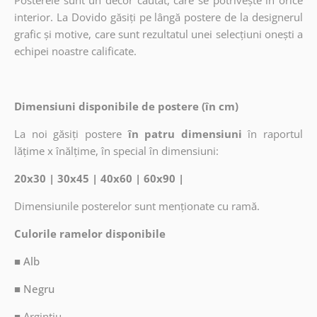
Posterele sunt un decor căutat, care se potrivește în orice
interior. La Dovido găsiți pe lângă postere de la designerul
grafic și motive, care sunt rezultatul unei selecțiuni onești a
echipei noastre calificate.
Dimensiuni disponibile de postere (în cm)
La noi găsiți postere
în patru dimensiuni
în raportul
lățime x înălțime, în special în dimensiuni:
20x30 | 30x45 | 40x60 | 60x90 |
Dimensiunile posterelor sunt menționate cu ramă.
Culorile ramelor disponibile
■ Alb
■ Negru
■
Argintiu