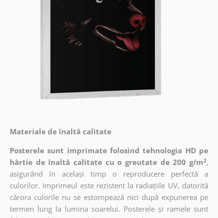
Materiale de înaltă calitate
Posterele sunt imprimate folosind tehnologia HD pe
2
hârtie de înaltă calitate cu o greutate de 200 g/m
,
asigurând în același timp o reproducere perfectă a
culorilor. Imprimeul este rezistent la radiațiile UV, datorită
cărora culorile nu se estompează nici după expunerea pe
termen lung la lumina soarelui. Posterele și ramele sunt