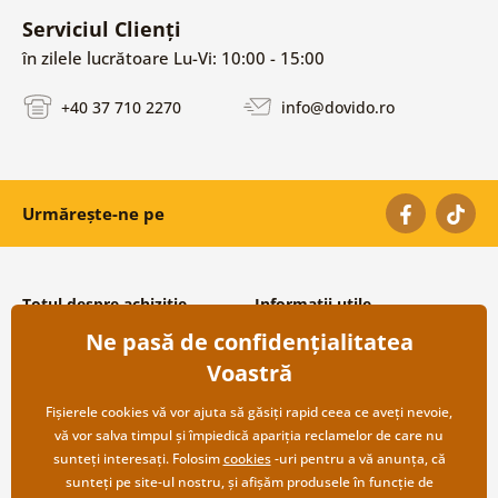
Serviciul Clienți
în zilele lucrătoare Lu-Vi: 10:00 - 15:00
+40 37 710 2270
info@dovido.ro
Urmărește-ne pe
Totul despre achiziție
Informații utile
Ne pasă de confidențialitatea
Condiții și termeni generali
Despre noi
Protecția datelor personale
Întrebări frecvente
Voastră
Transport și modalități de plată
Contacte
Returnare
Cooperare angro
Fișierele cookies vă vor ajuta să găsiți rapid ceea ce aveți nevoie,
vă vor salva timpul și împiedică apariția reclamelor de care nu
sunteți interesați. Folosim
cookies
-uri pentru a vă anunța, că
sunteți pe site-ul nostru, și afișăm produsele în funcție de