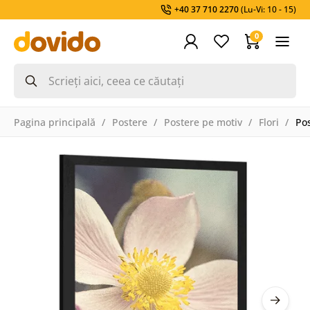
+40 37 710 2270
(Lu-Vi: 10 - 15)
0
Pagina principală
Postere
Postere pe motiv
Flori
Pos