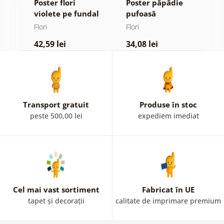
Poster flori
Poster păpădie
P
violete pe fundal
pufoasă
m
ign
abstract
Flori
Flori
Fl
42,59 lei
34,08 lei
4
Transport gratuit
Produse în stoc
peste 500,00 lei
expediem imediat
Cel mai vast sortiment
Fabricat în UE
tapet și decorații
calitate de imprimare premium