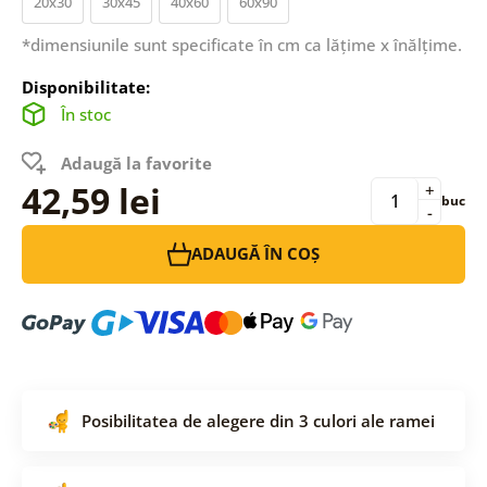
20x30
30x45
40x60
60x90
*dimensiunile sunt specificate în cm ca lățime x înălțime.
Disponibilitate:
În stoc
Adaugă la favorite
42,59 lei
+
buc
-
ADAUGĂ ÎN COȘ
Posibilitatea de alegere din 3 culori ale ramei