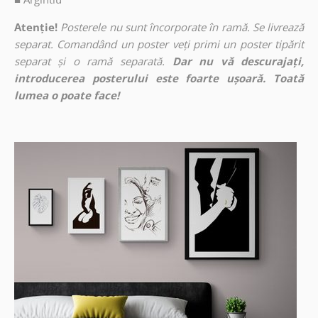
Atenție!
Posterele nu sunt încorporate în ramă. Se livrează
separat. Comandând un poster veți primi un poster tipărit
separat și o ramă separată.
Dar nu vă descurajați,
introducerea posterului este foarte ușoară. Toată
lumea o poate face!