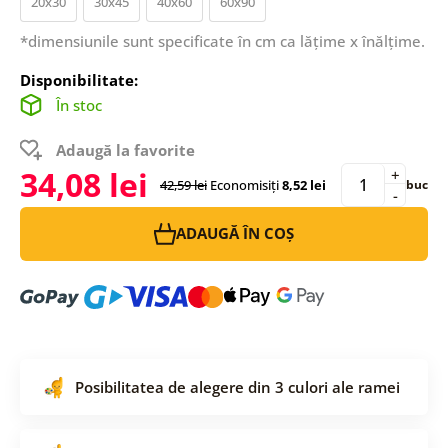
20x30
30x45
40x60
60x90
*dimensiunile sunt specificate în cm ca lățime x înălțime.
Disponibilitate:
În stoc
Adaugă la favorite
34,08 lei
+
42,59 lei
Economisiți
8,52 lei
buc
-
ADAUGĂ ÎN COȘ
Posibilitatea de alegere din 3 culori ale ramei