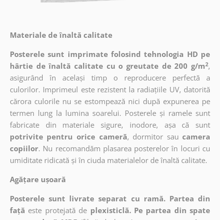
Materiale de înaltă calitate
Posterele sunt imprimate folosind tehnologia HD pe
2
hârtie de înaltă calitate cu o greutate de 200 g/m
,
asigurând în același timp o reproducere perfectă a
culorilor. Imprimeul este rezistent la radiațiile UV, datorită
cărora culorile nu se estompează nici după expunerea pe
termen lung la lumina soarelui. Posterele și ramele sunt
fabricate din materiale sigure, inodore, așa că sunt
potrivite pentru orice cameră
, dormitor sau
camera
copiilor
. Nu recomandăm plasarea posterelor în locuri cu
umiditate ridicată și în ciuda materialelor de înaltă calitate.
Agățare ușoară
Posterele sunt livrate separat cu ramă. Partea din
față
este protejată de
plexisticlă. Pe partea din spate