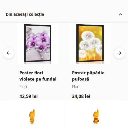
Din aceeași colecție
Poster flori
Poster păpădie
P
violete pe fundal
pufoasă
m
ign
abstract
Flori
Flori
Fl
42,59 lei
34,08 lei
4