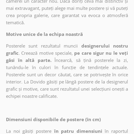
camerei un caracter nou. Dacă doriți ceva mai distinctiv și
mai extravagant, puteți alege mai multe postere și vă puteți
crea propria galerie, care garantat va evoca o atmosferă
tematică.
Motive unice de la echipa noastră
Posterele sunt rezultatul muncii
designerului nostru
grafic
. Creează motive speciale,
pe care sigur nu le veți
găsi în altă parte.
Încearcă, să țină posterele la zi,
tunându-le în culori în funcție de tendințele actuale.
Posterele sunt un decor căutat, care se potrivește în orice
interior. La Dovido găsiți pe lângă postere de la designerul
grafic și motive, care sunt rezultatul unei selecțiuni onești a
echipei noastre calificate.
Dimensiuni disponibile de postere (în cm)
La noi găsiți postere
în patru dimensiuni
în raportul