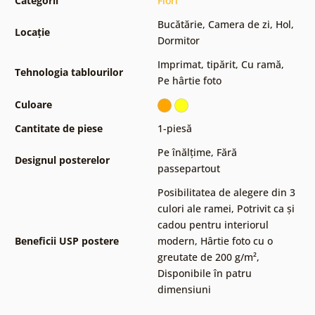
Categorii
Flori
Bucătărie
,
Camera de zi
,
Hol
,
Locație
Dormitor
Imprimat, tipărit
,
Cu ramă
,
Tehnologia tablourilor
Pe hârtie foto
Culoare
Cantitate de piese
1-piesă
Pe înălțime
,
Fără
Designul posterelor
passepartout
Posibilitatea de alegere din 3
culori ale ramei
,
Potrivit ca și
cadou pentru interiorul
Beneficii USP postere
modern
,
Hârtie foto cu o
greutate de 200 g/m²
,
Disponibile în patru
dimensiuni