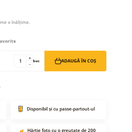
ime x înălțime.
avorite
+
ADAUGĂ ÎN COȘ
buc
-
Disponibil și cu passe-partout-ul
Hârtie foto cu o greutate de 200