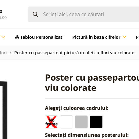
0
5:00
📤 Tablou Personalizat
Pictură în baza cifrelor
P
lori
Poster cu passepartout pictură în ulei cu flori viu colorate
Poster cu passepartout
viu colorate
Alegeți culoarea cadrului:
Selectați dimensiunea posterului: