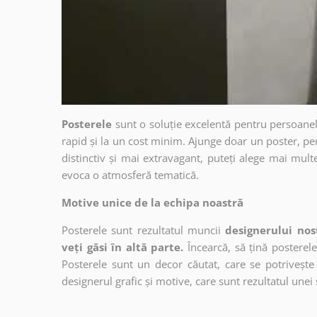
Posterele
sunt o soluție excelentă pentru persoanel
rapid și la un cost minim. Ajunge doar un poster, pe
distinctiv și mai extravagant, puteți alege mai mult
evoca o atmosferă tematică.
Motive unice de la echipa noastră
Posterele sunt rezultatul muncii
designerului nos
veți găsi în altă parte.
Încearcă, să țină posterele
Posterele sunt un decor căutat, care se potrivește 
designerul grafic și motive, care sunt rezultatul unei 