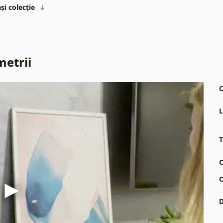
și colecție
metrii
C
L
T
C
C
D