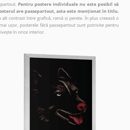
epartout.
Pentru postere individuale nu este posibil să
osterul are passepartout, asta este menționat în titlu.
alt contrast între grafică, ramă și perete. În plus creează o
mai ușor, posterele fără passepartout sunt potrivite pentru
vește în orice interior.