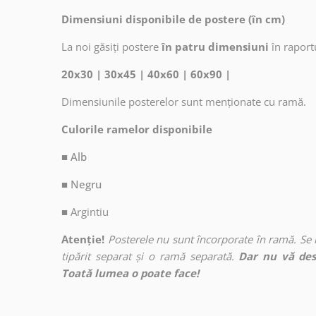
Dimensiuni disponibile de postere (în cm)
La noi găsiți postere
în patru dimensiuni
în raport
20x30 | 30x45 | 40x60 | 60x90 |
Dimensiunile posterelor sunt menționate cu ramă.
Culorile ramelor disponibile
■ Alb
■ Negru
■
Argintiu
Atenție!
Posterele nu sunt încorporate în ramă. Se
tipărit separat și o ramă separată.
Dar nu vă des
Toată lumea o poate face!