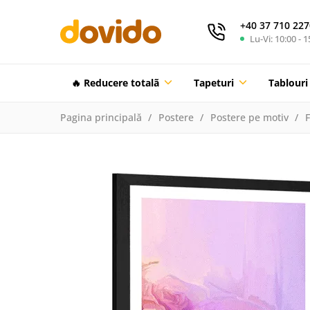
+40 37 710 227
Lu-Vi: 10:00 - 1
🔥 Reducere totalã
Tapeturi
Tablouri
Pagina principală
Postere
Postere pe motiv
F