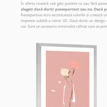
În oferta noastră veți găsi postere cu sau fără pass
alegeți dacă doriți passepartout sau nu. Dacă p
Passepartout ecru accentuează culorile și creează un 
impresie subtilă a ramei 3D. Dacă doriți un design 
voi. Sunt un accesoriu minimalist rafinat care se potri