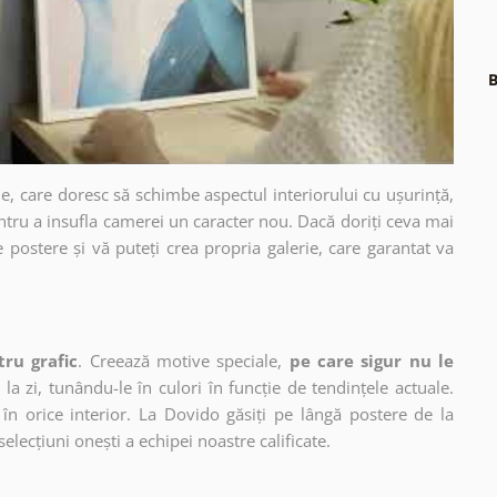
B
e, care doresc să schimbe aspectul interiorului cu ușurință,
ntru a insufla camerei un caracter nou. Dacă doriți ceva mai
e postere și vă puteți crea propria galerie, care garantat va
tru grafic
. Creează motive speciale,
pe care sigur nu le
 la zi, tunându-le în culori în funcție de tendințele actuale.
în orice interior. La Dovido găsiți pe lângă postere de la
selecțiuni onești a echipei noastre calificate.