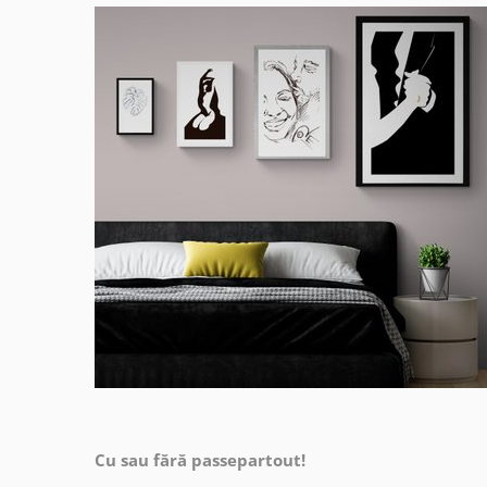
Cu sau fără passepartout!