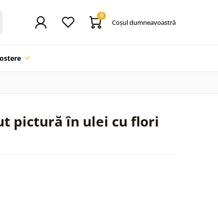
0
Coşul dumneavoastră
ostere
 pictură în ulei cu flori