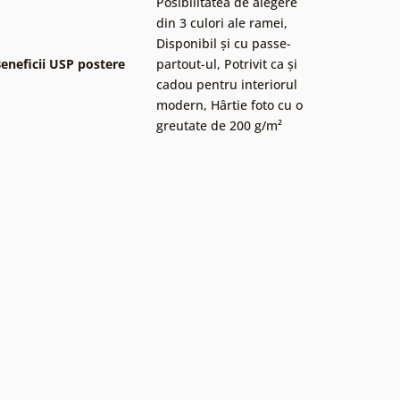
Posibilitatea de alegere
din 3 culori ale ramei
,
Disponibil și cu passe-
eneficii USP postere
partout-ul
,
Potrivit ca și
cadou pentru interiorul
modern
,
Hârtie foto cu o
greutate de 200 g/m²