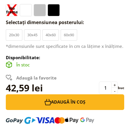
Selectați dimensiunea posterului:
20x30
30x45
40x60
60x90
*dimensiunile sunt specificate în cm ca lățime x înălțime.
Disponibilitate:
În stoc
Adaugă la favorite
42,59 lei
+
buc
-
ADAUGĂ ÎN COȘ