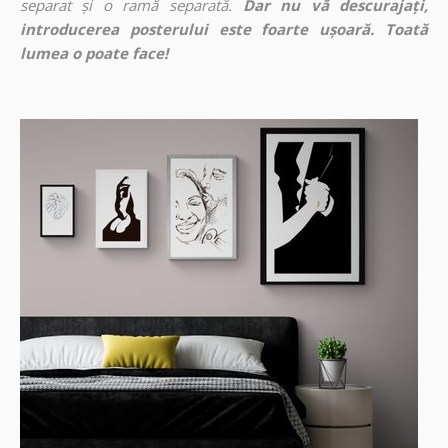
separat și o ramă separată.
Dar nu vă descurajați,
introducerea posterului este foarte ușoară. Toată
lumea o poate face!