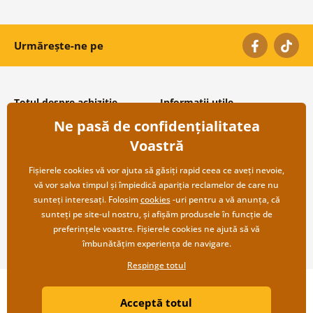
Urmărește-ne pe
Totul despre achiziție
Informații utile
Ne pasă de confidențialitatea
Condiții și termeni generali
Despre noi
Protecția datelor personale
Întrebări frecvente
Voastră
Transport și modalități de plată
Contacte
Returnare
Cooperare angro
Fișierele cookies vă vor ajuta să găsiți rapid ceea ce aveți nevoie,
vă vor salva timpul și împiedică apariția reclamelor de care nu
sunteți interesați. Folosim
cookies
-uri pentru a vă anunța, că
sunteți pe site-ul nostru, și afișăm produsele în funcție de
preferințele voastre. Fișierele cookies ne ajută să vă
îmbunătățim experiența de navigare.
Respinge totul
Copyright ©2019 © Dovido.ro.
Acceptă totul
Webdesign
Litvanyi.sk
| Magazinul online a fost creat de