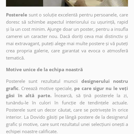
Posterele
sunt o soluție excelentă pentru persoanele, care
doresc să schimbe aspectul interiorului cu ușurință, rapid
și la un cost minim. Ajunge doar un poster, pentru a insufla
camerei un caracter nou. Dacă doriți ceva mai distinctiv și
mai extravagant, puteți alege mai multe postere și vă puteți
crea propria galerie, care garantat va evoca o atmosferă
tematică.
Motive unice de la echipa noastră
Posterele sunt rezultatul muncii
designerului nostru
grafic
. Creează motive speciale,
pe care sigur nu le veți
găsi în altă parte.
Încearcă, să țină posterele la zi,
tunându-le în culori în funcție de tendințele actuale.
Posterele sunt un decor căutat, care se potrivește în orice
interior. La Dovido găsiți pe lângă postere de la designerul
grafic și motive, care sunt rezultatul unei selecțiuni onești a
echipei noastre calificate.