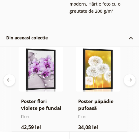
modern
,
Hârtie foto cu o
greutate de 200 g/m²
Din aceeași colecție
Poster flori
Poster păpădie
P
violete pe fundal
pufoasă
m
ign
abstract
Flori
Flori
Fl
42,59 lei
34,08 lei
4