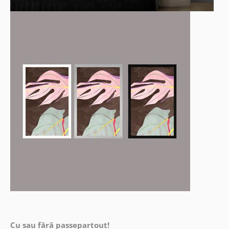
Cu sau fără passepartout!