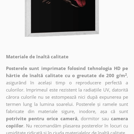
Materiale de înaltă calitate
Posterele sunt imprimate folosind tehnologia HD pe
2
hârtie de înaltă calitate cu o greutate de 200 g/m
,
asigurând în același timp o reproducere perfectă a
culorilor. Imprimeul este rezistent la radiațiile UV, datorită
cărora culorile nu se estompează nici după expunerea pe
termen lung la lumina soarelui. Posterele și ramele sunt
fabricate din materiale sigure, inodore, așa că sunt
potrivite pentru orice cameră
, dormitor sau
camera
copiilor
. Nu recomandăm plasarea posterelor în locuri cu
umiditate ridicată și în ciuda materialelor de înaltă calitate.