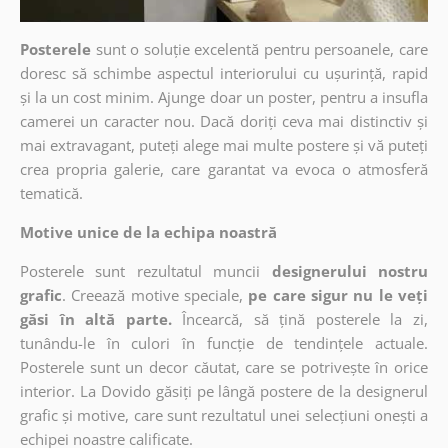
Posterele
sunt o soluție excelentă pentru persoanele, care
doresc să schimbe aspectul interiorului cu ușurință, rapid
și la un cost minim. Ajunge doar un poster, pentru a insufla
camerei un caracter nou. Dacă doriți ceva mai distinctiv și
mai extravagant, puteți alege mai multe postere și vă puteți
crea propria galerie, care garantat va evoca o atmosferă
tematică.
Motive unice de la echipa noastră
Posterele sunt rezultatul muncii
designerului nostru
grafic
. Creează motive speciale,
pe care sigur nu le veți
găsi în altă parte.
Încearcă, să țină posterele la zi,
tunându-le în culori în funcție de tendințele actuale.
Posterele sunt un decor căutat, care se potrivește în orice
interior. La Dovido găsiți pe lângă postere de la designerul
grafic și motive, care sunt rezultatul unei selecțiuni onești a
echipei noastre calificate.