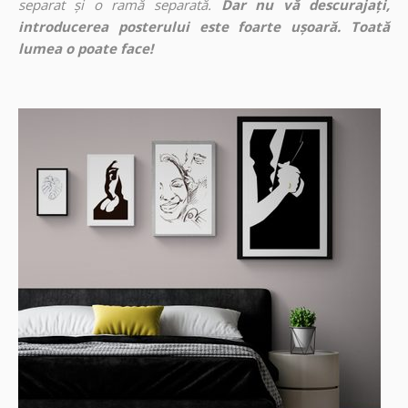
separat și o ramă separată.
Dar nu vă descurajați,
introducerea posterului este foarte ușoară. Toată
lumea o poate face!