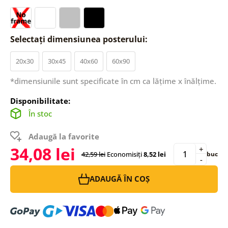
Selectați dimensiunea posterului:
20x30
30x45
40x60
60x90
*dimensiunile sunt specificate în cm ca lățime x înălțime.
Disponibilitate:
În stoc
Adaugă la favorite
34,08 lei
+
42,59 lei
Economisiți
8,52 lei
buc
-
ADAUGĂ ÎN COȘ