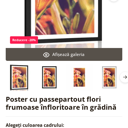
Reducere -20%
Afişează galeria
Poster cu passepartout flori
frumoase înfloritoare în grădină
Alegeți culoarea cadrului: