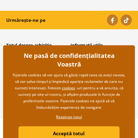
Urmărește-ne pe
Totul despre achiziție
Informații utile
Ne pasă de confidențialitatea
Condiții și termeni generali
Despre noi
Protecția datelor personale
Întrebări frecvente
Voastră
Transport și modalități de plată
Contacte
Returnare
Cooperare angro
Fișierele cookies vă vor ajuta să găsiți rapid ceea ce aveți nevoie,
vă vor salva timpul și împiedică apariția reclamelor de care nu
sunteți interesați. Folosim
cookies
-uri pentru a vă anunța, că
sunteți pe site-ul nostru, și afișăm produsele în funcție de
preferințele voastre. Fișierele cookies ne ajută să vă
îmbunătățim experiența de navigare.
Respinge totul
Copyright ©2019 © Dovido.ro.
Acceptă totul
Webdesign
Litvanyi.sk
| Magazinul online a fost creat de