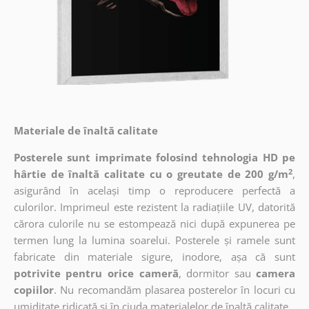
Materiale de înaltă calitate
Posterele sunt imprimate folosind tehnologia HD pe
2
hârtie de înaltă calitate cu o greutate de 200 g/m
,
asigurând în același timp o reproducere perfectă a
culorilor. Imprimeul este rezistent la radiațiile UV, datorită
cărora culorile nu se estompează nici după expunerea pe
termen lung la lumina soarelui. Posterele și ramele sunt
fabricate din materiale sigure, inodore, așa că sunt
potrivite pentru orice cameră
, dormitor sau
camera
copiilor
. Nu recomandăm plasarea posterelor în locuri cu
umiditate ridicată și în ciuda materialelor de înaltă calitate.