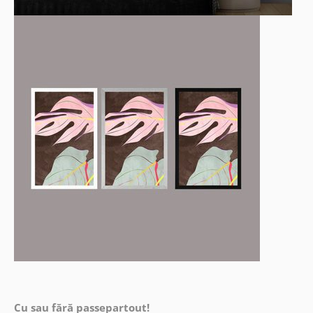
Cu sau fără passepartout!