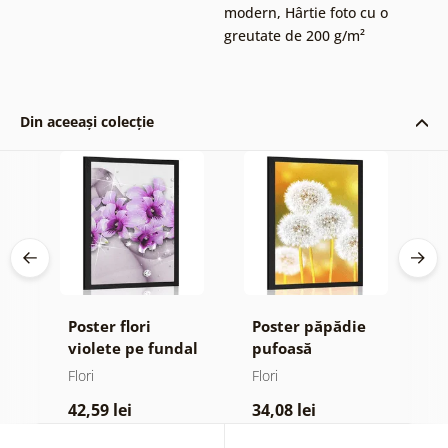
modern
,
Hârtie foto cu o
greutate de 200 g/m²
Din aceeași colecție
Poster flori
Poster păpădie
P
violete pe fundal
pufoasă
m
ign
abstract
Flori
Flori
Fl
42,59 lei
34,08 lei
4