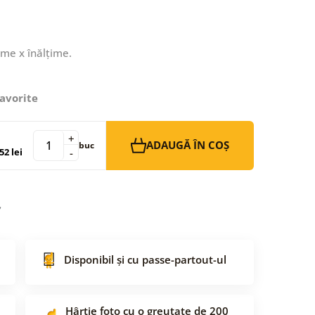
ime x înălțime.
avorite
+
ADAUGĂ ÎN COȘ
buc
52 lei
-
Disponibil și cu passe-partout-ul
Hârtie foto cu o greutate de 200