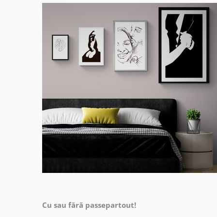
Cu sau fără passepartout!