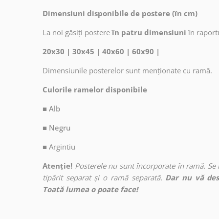
Dimensiuni disponibile de postere (în cm)
La noi găsiți postere
în patru dimensiuni
în raport
20x30 | 30x45 | 40x60 | 60x90 |
Dimensiunile posterelor sunt menționate cu ramă.
Culorile ramelor disponibile
■ Alb
■ Negru
■
Argintiu
Atenție!
Posterele nu sunt încorporate în ramă. Se
tipărit separat și o ramă separată.
Dar nu vă des
Toată lumea o poate face!