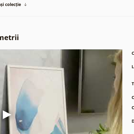
și colecție
metrii
C
L
T
C
C
D