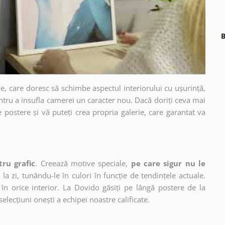
B
e, care doresc să schimbe aspectul interiorului cu ușurință,
ntru a insufla camerei un caracter nou. Dacă doriți ceva mai
e postere și vă puteți crea propria galerie, care garantat va
tru grafic
. Creează motive speciale,
pe care sigur nu le
 la zi, tunându-le în culori în funcție de tendințele actuale.
în orice interior. La Dovido găsiți pe lângă postere de la
selecțiuni onești a echipei noastre calificate.