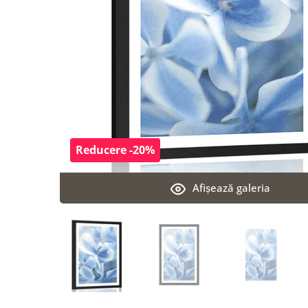
Reducere -20%
Afişează galeria