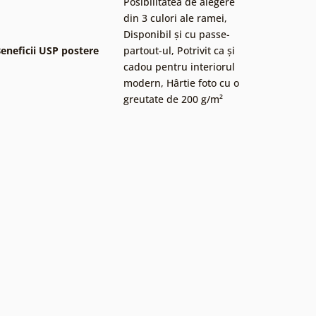
Posibilitatea de alegere
din 3 culori ale ramei
,
Disponibil și cu passe-
eneficii USP postere
partout-ul
,
Potrivit ca și
cadou pentru interiorul
modern
,
Hârtie foto cu o
greutate de 200 g/m²