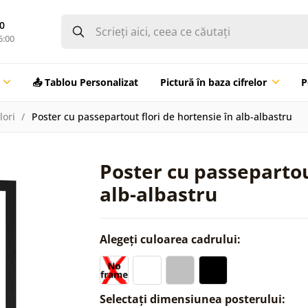
0
5:00
📤 Tablou Personalizat
Pictură în baza cifrelor
P
lori
Poster cu passepartout flori de hortensie în alb-albastru
Poster cu passepartou
alb-albastru
Alegeți culoarea cadrului:
Selectați dimensiunea posterului: