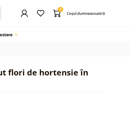
0
Coşul dumneavoastră
ostere
t flori de hortensie în