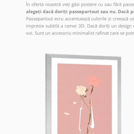
În oferta noastră veți găsi postere cu sau fără pass
alegeți dacă doriți passepartout sau nu. Dacă p
Passepartout ecru accentuează culorile și creează un 
impresie subtilă a ramei 3D. Dacă doriți un design 
voi. Sunt un accesoriu minimalist rafinat care se potri