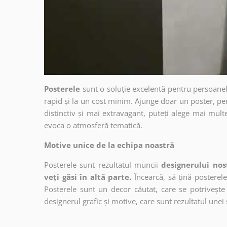
Posterele
sunt o soluție excelentă pentru persoanel
rapid și la un cost minim. Ajunge doar un poster, pe
distinctiv și mai extravagant, puteți alege mai mult
evoca o atmosferă tematică.
Motive unice de la echipa noastră
Posterele sunt rezultatul muncii
designerului nos
veți găsi în altă parte.
Încearcă, să țină posterele
Posterele sunt un decor căutat, care se potrivește 
designerul grafic și motive, care sunt rezultatul unei 