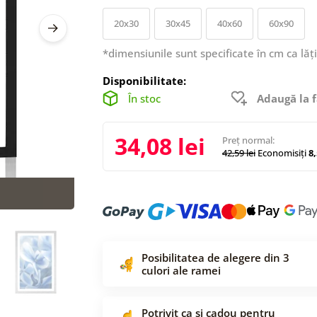
20x30
30x45
40x60
60x90
*dimensiunile sunt specificate în cm ca lăț
Disponibilitate:
În stoc
Adaugă la f
34,08 lei
Preț normal:
42,59 lei
Economisiți
8,
Posibilitatea de alegere din 3
culori ale ramei
Potrivit ca și cadou pentru