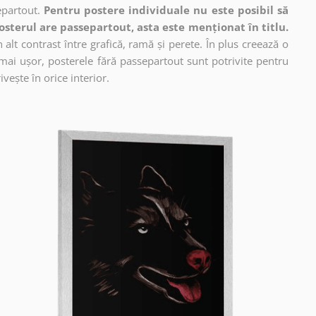
epartout.
Pentru postere individuale nu este posibil să
osterul are passepartout, asta este menționat în titlu.
alt contrast între grafică, ramă și perete. În plus creează o
mai ușor, posterele fără passepartout sunt potrivite pentru
vește în orice interior.