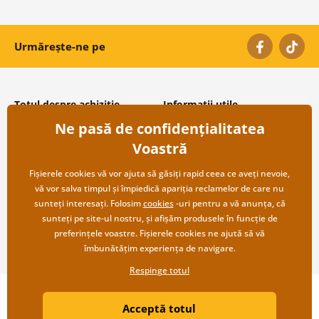
Urmărește-ne pe
Totul despre achiziție
Informații utile
Ne pasă de confidențialitatea
Condiții și termeni generali
Despre noi
Protecția datelor personale
Întrebări frecvente
Voastră
Transport și modalități de plată
Contacte
Returnare
Cooperare angro
Fișierele cookies vă vor ajuta să găsiți rapid ceea ce aveți nevoie,
vă vor salva timpul și împiedică apariția reclamelor de care nu
sunteți interesați. Folosim
cookies
-uri pentru a vă anunța, că
sunteți pe site-ul nostru, și afișăm produsele în funcție de
preferințele voastre. Fișierele cookies ne ajută să vă
îmbunătățim experiența de navigare.
Respinge totul
Copyright ©2019 © Dovido.ro.
Acceptă totul
Webdesign
Litvanyi.sk
| Magazinul online a fost creat de