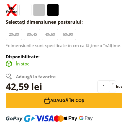
Selectați dimensiunea posterului:
20x30
30x45
40x60
60x90
*dimensiunile sunt specificate în cm ca lățime x înălțime.
Disponibilitate:
În stoc
Adaugă la favorite
42,59 lei
+
buc
-
ADAUGĂ ÎN COȘ