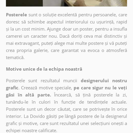
Posterele
sunt o soluție excelentă pentru persoanele, care
doresc să schimbe aspectul interiorului cu ușurință, rapid
și la un cost minim. Ajunge doar un poster, pentru a insufla
camerei un caracter nou. Dacă doriți ceva mai distinctiv și
mai extravagant, puteți alege mai multe postere și vă puteți
crea propria galerie, care garantat va evoca o atmosferă
tematică.
Motive unice de la echipa noastră
Posterele sunt rezultatul muncii
designerului nostru
grafic
. Creează motive speciale,
pe care sigur nu le veți
găsi în altă parte.
Încearcă, să țină posterele la zi,
tunându-le în culori în funcție de tendințele actuale.
Posterele sunt un decor căutat, care se potrivește în orice
interior. La Dovido găsiți pe lângă postere de la designerul
grafic și motive, care sunt rezultatul unei selecțiuni onești a
echipei noastre calificate.