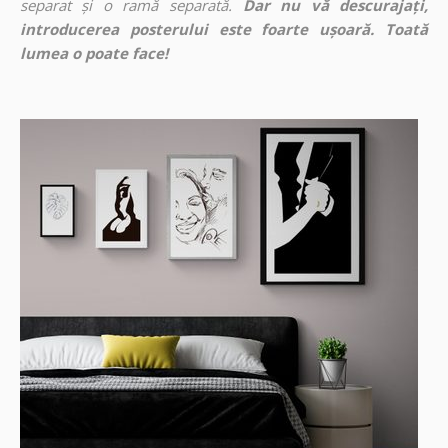
separat și o ramă separată.
Dar nu vă descurajați,
introducerea posterului este foarte ușoară. Toată
lumea o poate face!