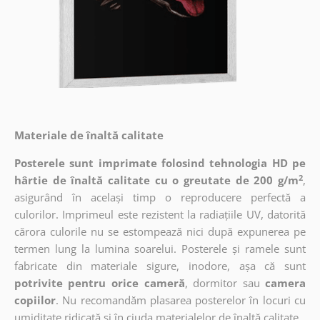
Materiale de înaltă calitate
Posterele sunt imprimate folosind tehnologia HD pe
2
hârtie de înaltă calitate cu o greutate de 200 g/m
,
asigurând în același timp o reproducere perfectă a
culorilor. Imprimeul este rezistent la radiațiile UV, datorită
cărora culorile nu se estompează nici după expunerea pe
termen lung la lumina soarelui. Posterele și ramele sunt
fabricate din materiale sigure, inodore, așa că sunt
potrivite pentru orice cameră
, dormitor sau
camera
copiilor
. Nu recomandăm plasarea posterelor în locuri cu
umiditate ridicată și în ciuda materialelor de înaltă calitate.