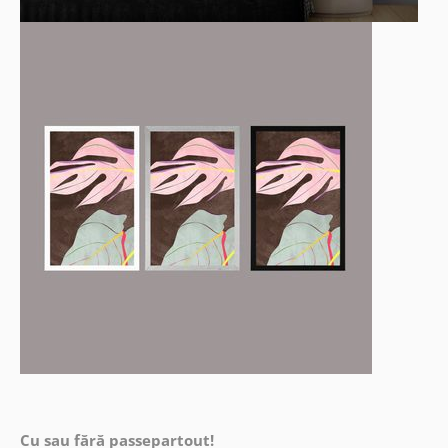
Cu sau fără passepartout!