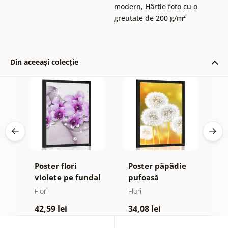
modern
,
Hârtie foto cu o
greutate de 200 g/m²
Din aceeași colecție
Poster flori
Poster păpădie
P
violete pe fundal
pufoasă
m
ign
abstract
Flori
Flori
Fl
42,59 lei
34,08 lei
4