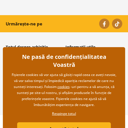
Urmărește-ne pe
Totul despre achiziție
Informații utile
Ne pasă de confidențialitatea
Condiții și termeni generali
Despre noi
Protecția datelor personale
Întrebări frecvente
Voastră
Transport și modalități de plată
Contacte
Returnare
Cooperare angro
Fișierele cookies vă vor ajuta să găsiți rapid ceea ce aveți nevoie,
vă vor salva timpul și împiedică apariția reclamelor de care nu
sunteți interesați. Folosim
cookies
-uri pentru a vă anunța, că
sunteți pe site-ul nostru, și afișăm produsele în funcție de
preferințele voastre. Fișierele cookies ne ajută să vă
îmbunătățim experiența de navigare.
Respinge totul
Copyright ©2019 © Dovido.ro.