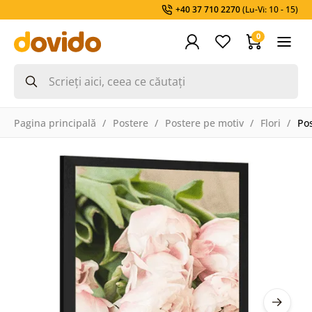
+40 37 710 2270
(Lu-Vi: 10 - 15)
0
Pagina principală
Postere
Postere pe motiv
Flori
Po