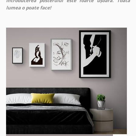
introducerea posterului este foarte ușoară. Toată
lumea o poate face!