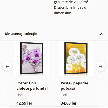
greutate de 200 g/m²
,
Disponibile în patru
dimensiuni
Din aceeași colecție
Poster flori
Poster păpădie
P
violete pe fundal
pufoasă
m
abstract
Flori
Flori
Fl
42,59 lei
34,08 lei
4