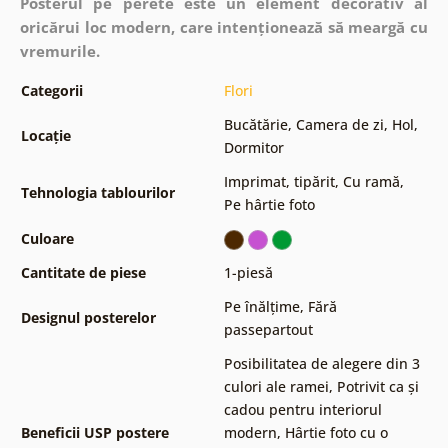
Posterul pe perete este un element decorativ al
oricărui loc modern, care intenționează să meargă cu
vremurile.
Categorii
Flori
Bucătărie
,
Camera de zi
,
Hol
,
Locație
Dormitor
Imprimat, tipărit
,
Cu ramă
,
Tehnologia tablourilor
Pe hârtie foto
Culoare
Cantitate de piese
1-piesă
Pe înălțime
,
Fără
Designul posterelor
passepartout
Posibilitatea de alegere din 3
culori ale ramei
,
Potrivit ca și
cadou pentru interiorul
Beneficii USP postere
modern
,
Hârtie foto cu o