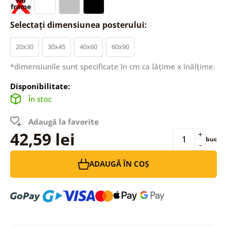
Selectați dimensiunea posterului:
20x30
30x45
40x60
60x90
*dimensiunile sunt specificate în cm ca lățime x înălțime.
Disponibilitate:
În stoc
Adaugă la favorite
42,59 lei
+
buc
-
ADAUGĂ ÎN COȘ