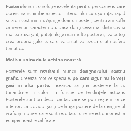
Posterele
sunt o soluție excelentă pentru persoanele, care
doresc să schimbe aspectul interiorului cu ușurință, rapid
și la un cost minim. Ajunge doar un poster, pentru a insufla
camerei un caracter nou. Dacă doriți ceva mai distinctiv și
mai extravagant, puteți alege mai multe postere și vă puteți
crea propria galerie, care garantat va evoca o atmosferă
tematică.
Motive unice de la echipa noastră
Posterele sunt rezultatul muncii
designerului nostru
grafic
. Creează motive speciale,
pe care sigur nu le veți
găsi în altă parte.
Încearcă, să țină posterele la zi,
tunându-le în culori în funcție de tendințele actuale.
Posterele sunt un decor căutat, care se potrivește în orice
interior. La Dovido găsiți pe lângă postere de la designerul
grafic și motive, care sunt rezultatul unei selecțiuni onești a
echipei noastre calificate.