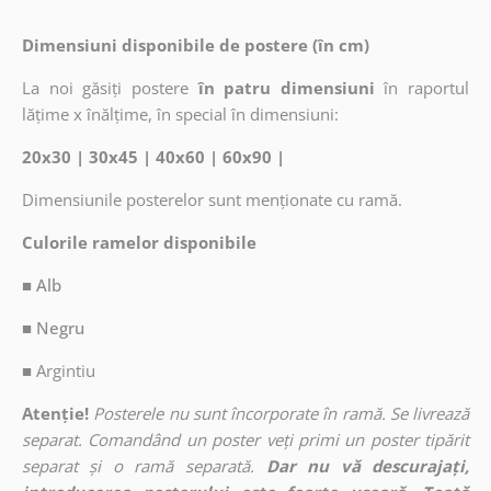
Dimensiuni disponibile de postere (în cm)
La noi găsiți postere
în patru dimensiuni
în raportul
lățime x înălțime, în special în dimensiuni:
20x30 | 30x45 | 40x60 | 60x90 |
Dimensiunile posterelor sunt menționate cu ramă.
Culorile ramelor disponibile
■ Alb
■ Negru
■
Argintiu
Atenție!
Posterele nu sunt încorporate în ramă. Se livrează
separat. Comandând un poster veți primi un poster tipărit
separat și o ramă separată.
Dar nu vă descurajați,