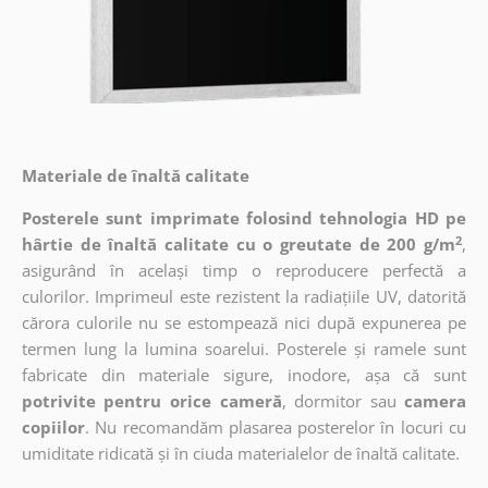
Materiale de înaltă calitate
Posterele sunt imprimate folosind tehnologia HD pe
2
hârtie de înaltă calitate cu o greutate de 200 g/m
,
asigurând în același timp o reproducere perfectă a
culorilor. Imprimeul este rezistent la radiațiile UV, datorită
cărora culorile nu se estompează nici după expunerea pe
termen lung la lumina soarelui. Posterele și ramele sunt
fabricate din materiale sigure, inodore, așa că sunt
potrivite pentru orice cameră
, dormitor sau
camera
copiilor
. Nu recomandăm plasarea posterelor în locuri cu
umiditate ridicată și în ciuda materialelor de înaltă calitate.