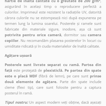
hârtie de înaltă calitate cu o greutate de 200 g/m
,
asigurând în același timp o reproducere perfectă a
culorilor. Imprimeul este rezistent la radiațiile UV, datorită
cărora culorile nu se estompează nici după expunerea pe
termen lung la lumina soarelui. Posterele și ramele sunt
fabricate din materiale sigure, inodore, așa că sunt
potrivite pentru orice cameră
, dormitor sau
camera
copiilor
. Nu recomandăm plasarea posterelor în locuri cu
umiditate ridicată și în ciuda materialelor de înaltă calitate.
Agățare ușoară
Posterele sunt livrate separat cu ramă. Partea din
față
este protejată de
plexisticlă. Pe partea din spate
este o placă MDF
(fibră de lemn), pe care sunt
prinse
două elemente de agățare.
Parte din spate include
cleme (flexi tip), care sunt folosite pentru a captura
posterul în ramă.
Tipul nostru:
Un aspect modern veți obține, dacă așezați