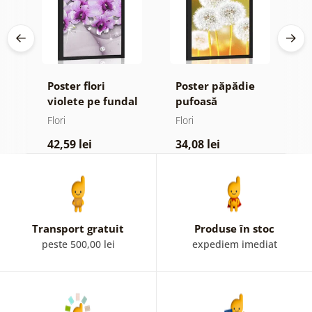
Poster flori
Poster păpădie
P
violete pe fundal
pufoasă
m
ign
abstract
Flori
Flori
Fl
42,59 lei
34,08 lei
4
Transport gratuit
Produse în stoc
peste 500,00 lei
expediem imediat