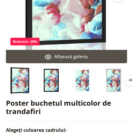
Reducere -20%
Afişează galeria
Poster buchetul multicolor de
trandafiri
Alegeți culoarea cadrului: