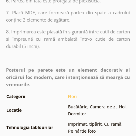
6.
Partea din față este protejată de plexisticlă.
7.
Placă MDF, care formează partea din spate a cadrului
conține 2 elemente de agățare.
8.
Imprimarea este plasată în siguranță între cutii de carton
și împreună cu ramă ambalată într-o cutie de carton
durabil (5 inchi).
Posterul pe perete este un element decorativ al
oricărui loc modern, care intenționează să meargă cu
vremurile.
Categorii
Flori
Bucătărie
,
Camera de zi
,
Hol
,
Locație
Dormitor
Imprimat, tipărit
,
Cu ramă
,
Tehnologia tablourilor
Pe hârtie foto