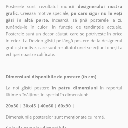
Posterele sunt rezultatul muncii
designerului nostru
grafic
. Creează motive speciale,
pe care sigur nu le veți
găsi în altă parte.
Încearcă, să țină posterele la zi,
tunându-le în culori în funcție de tendințele actuale.
Posterele sunt un decor căutat, care se potrivește în orice
interior. La Dovido găsiți pe lângă postere de la designerul
grafic și motive, care sunt rezultatul unei selecțiuni onești a
echipei noastre calificate.
Dimensiuni disponibile de postere (în cm)
La noi găsiți postere
în patru dimensiuni
în raportul
lățime x înălțime, în special în dimensiuni:
20x30 | 30x45 | 40x60 | 60x90 |
Dimensiunile posterelor sunt menționate cu ramă.