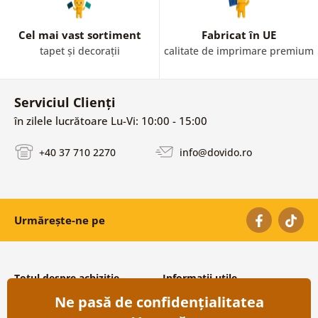
Cel mai vast sortiment
Fabricat în UE
tapet și decorații
calitate de imprimare premium
Serviciul Clienți
în zilele lucrătoare Lu-Vi: 10:00 - 15:00
+40 37 710 2270
info@dovido.ro
Urmărește-ne pe
Totul despre achiziție
Informații utile
Ne pasă de confidențialitatea
Condiții și termeni generali
Despre noi
Protecția datelor personale
Întrebări frecvente