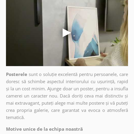
Posterele
sunt o soluție excelentă pentru persoanele, care
doresc să schimbe aspectul interiorului cu ușurință, rapid
și la un cost minim. Ajunge doar un poster, pentru a insufla
camerei un caracter nou. Dacă doriți ceva mai distinctiv și
mai extravagant, puteți alege mai multe postere și vă puteți
crea propria galerie, care garantat va evoca o atmosferă
tematică.
Motive unice de la echipa noastră