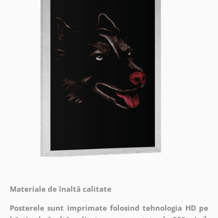
Materiale de înaltă calitate
Posterele sunt imprimate folosind tehnologia HD pe
2