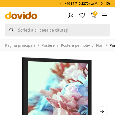
+40 37 710 2270
(Lu-Vi: 10 - 15)
0
Pagina principală
Postere
Postere pe motiv
Flori
Pos