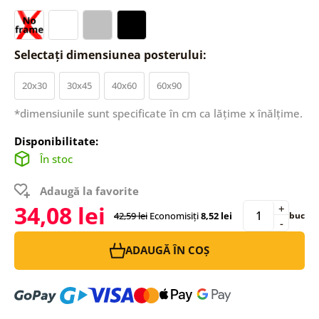
Selectați dimensiunea posterului:
20x30
30x45
40x60
60x90
*dimensiunile sunt specificate în cm ca lățime x înălțime.
Disponibilitate:
În stoc
Adaugă la favorite
34,08 lei
+
42,59 lei
Economisiți
8,52 lei
buc
-
ADAUGĂ ÎN COȘ