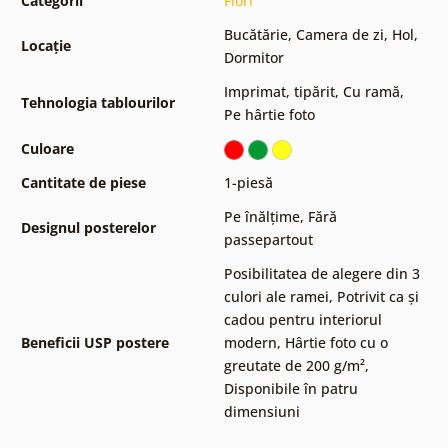
Categorii
Flori
Bucătărie
,
Camera de zi
,
Hol
,
Locație
Dormitor
Imprimat, tipărit
,
Cu ramă
,
Tehnologia tablourilor
Pe hârtie foto
Culoare
Cantitate de piese
1-piesă
Pe înălțime
,
Fără
Designul posterelor
passepartout
Posibilitatea de alegere din 3
culori ale ramei
,
Potrivit ca și
cadou pentru interiorul
Beneficii USP postere
modern
,
Hârtie foto cu o
greutate de 200 g/m²
,
Disponibile în patru
dimensiuni