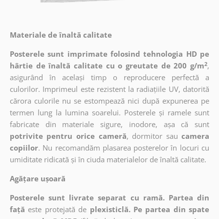
Materiale de înaltă calitate
Posterele sunt imprimate folosind tehnologia HD pe
2
hârtie de înaltă calitate cu o greutate de 200 g/m
,
asigurând în același timp o reproducere perfectă a
culorilor. Imprimeul este rezistent la radiațiile UV, datorită
cărora culorile nu se estompează nici după expunerea pe
termen lung la lumina soarelui. Posterele și ramele sunt
fabricate din materiale sigure, inodore, așa că sunt
potrivite pentru orice cameră
, dormitor sau
camera
copiilor
. Nu recomandăm plasarea posterelor în locuri cu
umiditate ridicată și în ciuda materialelor de înaltă calitate.
Agățare ușoară
Posterele sunt livrate separat cu ramă. Partea din
față
este protejată de
plexisticlă. Pe partea din spate