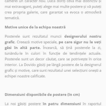
camerei un caracter nou. Dacă doriți ceva mai distinctiv și
mai extravagant, puteți alege mai multe postere și vă puteți
crea propria galerie, care garantat va evoca o atmosferă
tematică.
Motive unice de la echipa noastră
Posterele sunt rezultatul muncii
designerului nostru
grafic
. Creează motive speciale,
pe care sigur nu le veți
găsi în altă parte.
Încearcă, să țină posterele la zi,
tunându-le în culori în funcție de tendințele actuale.
Posterele sunt un decor căutat, care se potrivește în orice
interior. La Dovido găsiți pe lângă postere de la designerul
grafic și motive, care sunt rezultatul unei selecțiuni onești a
echipei noastre calificate.
Dimensiuni disponibile de postere (în cm)
La noi găsiți postere
în patru dimensiuni
în raportul