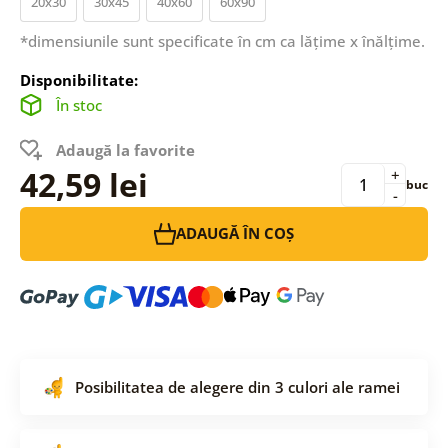
20x30
30x45
40x60
60x90
*dimensiunile sunt specificate în cm ca lățime x înălțime.
Disponibilitate:
În stoc
Adaugă la favorite
42,59 lei
+
buc
-
ADAUGĂ ÎN COȘ
Posibilitatea de alegere din 3 culori ale ramei