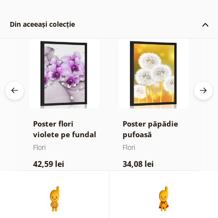
Din aceeași colecție
Poster flori
Poster păpădie
P
violete pe fundal
pufoasă
m
ign
abstract
Flori
Flori
Fl
42,59 lei
34,08 lei
4