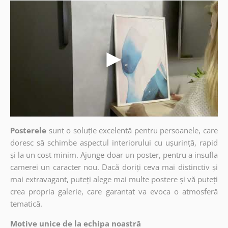
Posterele
sunt o soluție excelentă pentru persoanele, care
doresc să schimbe aspectul interiorului cu ușurință, rapid
și la un cost minim. Ajunge doar un poster, pentru a insufla
camerei un caracter nou. Dacă doriți ceva mai distinctiv și
mai extravagant, puteți alege mai multe postere și vă puteți
crea propria galerie, care garantat va evoca o atmosferă
tematică.
Motive unice de la echipa noastră