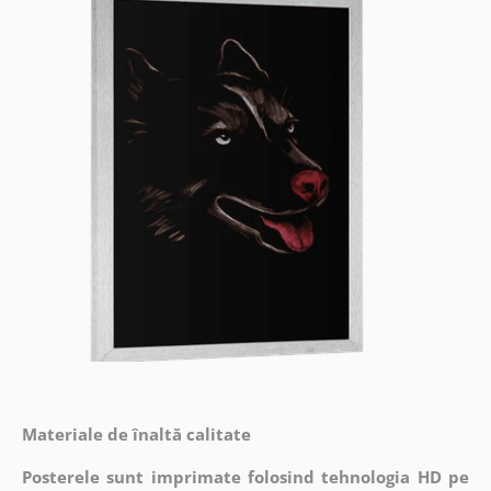
Materiale de înaltă calitate
Posterele sunt imprimate folosind tehnologia HD pe