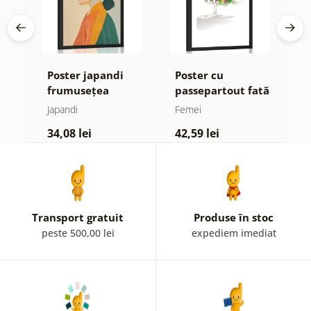
Poster japandi
Poster cu
P
frumusețea
passepartout fată
i
pe
femeii
într-o rochie de
Japandi
Femei
J
basm
34,08 lei
42,59 lei
4
Transport gratuit
Produse în stoc
peste 500,00 lei
expediem imediat