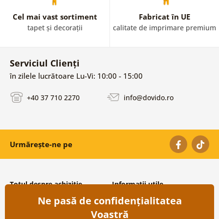
Cel mai vast sortiment
Fabricat în UE
tapet și decorații
calitate de imprimare premium
Serviciul Clienți
în zilele lucrătoare Lu-Vi: 10:00 - 15:00
+40 37 710 2270
info@dovido.ro
Urmărește-ne pe
Totul despre achiziție
Informații utile
Ne pasă de confidențialitatea
Condiții și termeni generali
Despre noi
Protecția datelor personale
Întrebări frecvente
Voastră