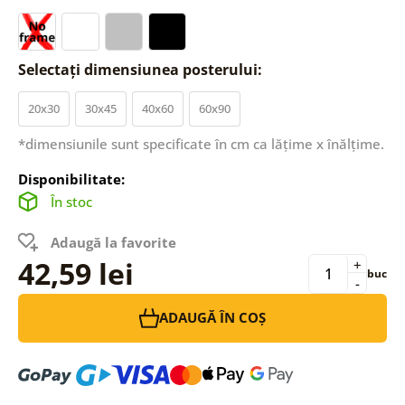
Selectați dimensiunea posterului:
20x30
30x45
40x60
60x90
*dimensiunile sunt specificate în cm ca lățime x înălțime.
Disponibilitate:
În stoc
Adaugă la favorite
42,59 lei
+
buc
-
ADAUGĂ ÎN COȘ