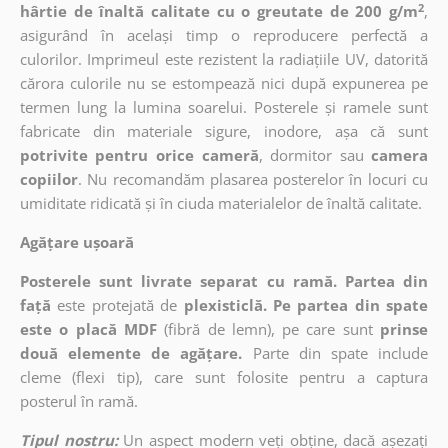
2
hârtie de înaltă calitate cu o greutate de 200 g/m
,
asigurând în același timp o reproducere perfectă a
culorilor. Imprimeul este rezistent la radiațiile UV, datorită
cărora culorile nu se estompează nici după expunerea pe
termen lung la lumina soarelui. Posterele și ramele sunt
fabricate din materiale sigure, inodore, așa că sunt
potrivite pentru orice cameră
, dormitor sau
camera
copiilor
. Nu recomandăm plasarea posterelor în locuri cu
umiditate ridicată și în ciuda materialelor de înaltă calitate.
Agățare ușoară
Posterele sunt livrate separat cu ramă. Partea din
față
este protejată de
plexisticlă. Pe partea din spate
este o placă MDF
(fibră de lemn), pe care sunt
prinse
două elemente de agățare.
Parte din spate include
cleme (flexi tip), care sunt folosite pentru a captura
posterul în ramă.
Tipul nostru:
Un aspect modern veți obține, dacă așezați