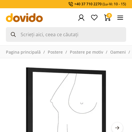
+40 37 710 2270
(Lu-Vi: 10 - 15)
0
Pagina principală
Postere
Postere pe motiv
Oameni