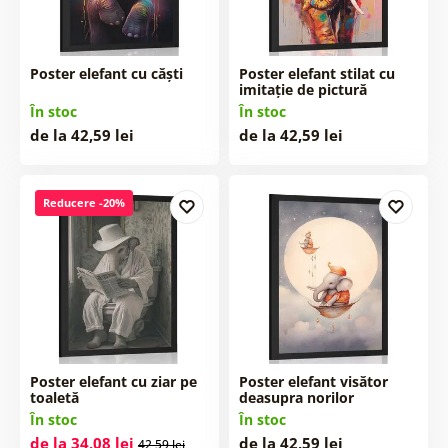
Poster elefant cu căști
Poster elefant stilat cu
imitație de pictură
În stoc
În stoc
de la 42,59 lei
de la 42,59 lei
Reducere -20%
Poster elefant cu ziar pe
Poster elefant visător
toaletă
deasupra norilor
În stoc
În stoc
de la 34,08 lei
de la 42,59 lei
42,59 lei