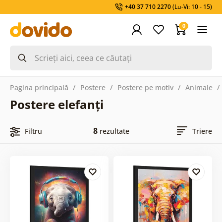
+40 37 710 2270
(Lu-Vi: 10 - 15)
0
Pagina principală
Postere
Postere pe motiv
Animale
Postere elefanți
8
Filtru
rezultate
Triere