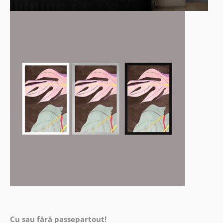
Cu sau fără passepartout!