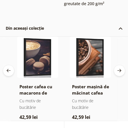
greutate de 200 g/m²
Din aceeași colecție
Poster cafea cu
Poster mașină de
P
macarons de
măcinat cafea
c
ciocolată
vintage
p
Cu motiv de
Cu motiv de
C
m
bucătărie
bucătărie
b
42,59 lei
42,59 lei
4