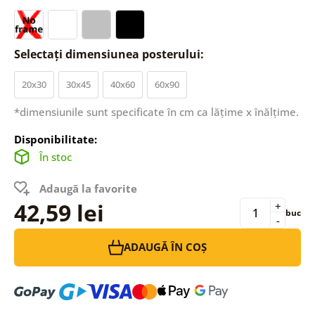
Selectați dimensiunea posterului:
20x30
30x45
40x60
60x90
*dimensiunile sunt specificate în cm ca lățime x înălțime.
Disponibilitate:
În stoc
Adaugă la favorite
42,59 lei
+
buc
-
ADAUGĂ ÎN COȘ