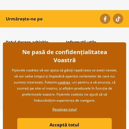
Urmărește-ne pe
Totul despre achiziție
Informații utile
Ne pasă de confidențialitatea
Condiții și termeni generali
Despre noi
Protecția datelor personale
Întrebări frecvente
Voastră
Transport și modalități de plată
Contacte
Returnare
Cooperare angro
Fișierele cookies vă vor ajuta să găsiți rapid ceea ce aveți nevoie,
vă vor salva timpul și împiedică apariția reclamelor de care nu
sunteți interesați. Folosim
cookies
-uri pentru a vă anunța, că
sunteți pe site-ul nostru, și afișăm produsele în funcție de
preferințele voastre. Fișierele cookies ne ajută să vă
îmbunătățim experiența de navigare.
Respinge totul
Copyright ©2019 © Dovido.ro.
Acceptă totul
Webdesign
Litvanyi.sk
| Magazinul online a fost creat de