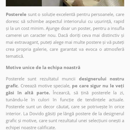
Posterele
sunt o soluție excelentă pentru persoanele, care
doresc să schimbe aspectul interiorului cu ușurință, rapid
și la un cost minim. Ajunge doar un poster, pentru a insufla
camerei un caracter nou. Dacă doriți ceva mai distinctiv și
mai extravagant, puteți alege mai multe postere și vă puteți
crea propria galerie, care garantat va evoca o atmosferă
tematică.
Motive unice de la echipa noastră
Posterele sunt rezultatul muncii
designerului nostru
grafic
. Creează motive speciale,
pe care sigur nu le veți
găsi în altă parte.
Încearcă, să țină posterele la zi,
tunându-le în culori în funcție de tendințele actuale.
Posterele sunt un decor căutat, care se potrivește în orice
interior. La Dovido găsiți pe lângă postere de la designerul
grafic și motive, care sunt rezultatul unei selecțiuni onești a
echipei noastre calificate.