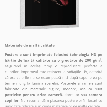
Materiale de înaltă calitate
Posterele sunt imprimate folosind tehnologia HD pe
2
hârtie de înaltă calitate cu o greutate de 200 g/m
,
asigurând în același timp o reproducere perfectă a
culorilor. Imprimeul este rezistent la radiațiile UV, datorită
cărora culorile nu se estompează nici după expunerea pe
termen lung la lumina soarelui. Posterele și ramele sunt
fabricate din materiale sigure, inodore, așa că sunt
potrivite pentru orice cameră
, dormitor sau
camera
copiilor
. Nu recomandăm plasarea posterelor în locuri cu
umiditate ridicată și în ciuda materialelor de înaltă calitate.