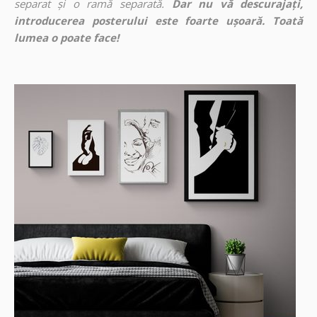
separat și o ramă separată.
Dar nu vă descurajați,
introducerea posterului este foarte ușoară. Toată
lumea o poate face!