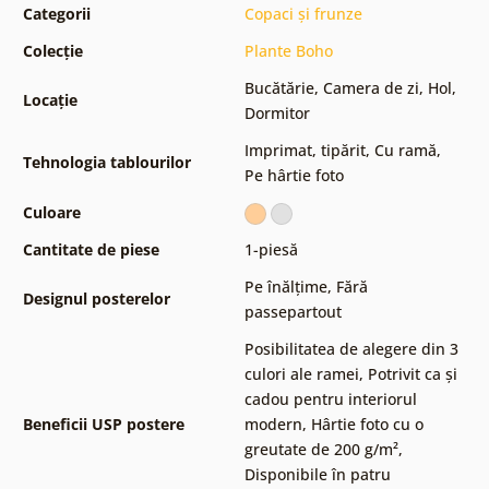
Categorii
Copaci și frunze
Colecție
Plante Boho
Bucătărie
,
Camera de zi
,
Hol
,
Locație
Dormitor
Imprimat, tipărit
,
Cu ramă
,
Tehnologia tablourilor
Pe hârtie foto
Culoare
Cantitate de piese
1-piesă
Pe înălțime
,
Fără
Designul posterelor
passepartout
Posibilitatea de alegere din 3
culori ale ramei
,
Potrivit ca și
cadou pentru interiorul
Beneficii USP postere
modern
,
Hârtie foto cu o
greutate de 200 g/m²
,
Disponibile în patru