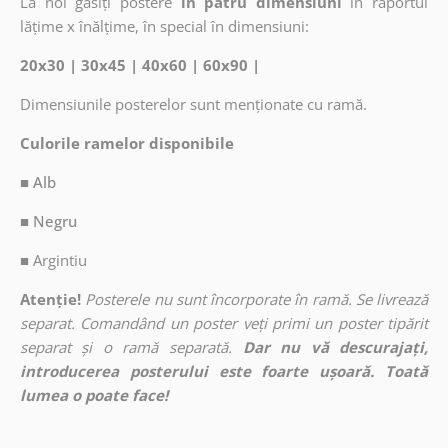
La noi găsiți postere
în patru dimensiuni
în raportul
lățime x înălțime, în special în dimensiuni:
20x30 | 30x45 | 40x60 | 60x90 |
Dimensiunile posterelor sunt menționate cu ramă.
Culorile ramelor disponibile
■ Alb
■ Negru
■
Argintiu
Atenție!
Posterele nu sunt încorporate în ramă. Se livrează
separat. Comandând un poster veți primi un poster tipărit
separat și o ramă separată.
Dar nu vă descurajați,
introducerea posterului este foarte ușoară. Toată
lumea o poate face!