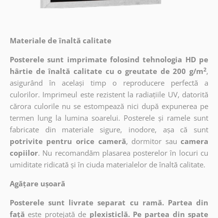
Materiale de înaltă calitate
Posterele sunt imprimate folosind tehnologia HD pe
2
hârtie de înaltă calitate cu o greutate de 200 g/m
,
asigurând în același timp o reproducere perfectă a
culorilor. Imprimeul este rezistent la radiațiile UV, datorită
cărora culorile nu se estompează nici după expunerea pe
termen lung la lumina soarelui. Posterele și ramele sunt
fabricate din materiale sigure, inodore, așa că sunt
potrivite pentru orice cameră
, dormitor sau
camera
copiilor
. Nu recomandăm plasarea posterelor în locuri cu
umiditate ridicată și în ciuda materialelor de înaltă calitate.
Agățare ușoară
Posterele sunt livrate separat cu ramă. Partea din
față
este protejată de
plexisticlă. Pe partea din spate