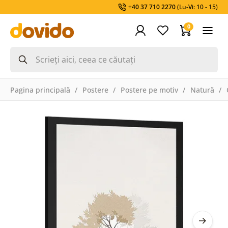
+40 37 710 2270
(Lu-Vi: 10 - 15)
0
Pagina principală
Postere
Postere pe motiv
Natură