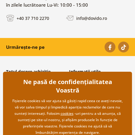
în zilele lucrătoare Lu-Vi: 10:00 - 15:00
+40 37 710 2270
info@dovido.ro
Urmărește-ne pe
Totul despre achiziție
Informații utile
Ne pasă de confidențialitatea
Condiții și termeni generali
Despre noi
Protecția datelor personale
Întrebări frecvente
Voastră
Transport și modalități de plată
Contacte
Returnare
Cooperare angro
Fișierele cookies vă vor ajuta să găsiți rapid ceea ce aveți nevoie,
vă vor salva timpul și împiedică apariția reclamelor de care nu
sunteți interesați. Folosim
cookies
-uri pentru a vă anunța, că
sunteți pe site-ul nostru, și afișăm produsele în funcție de
preferințele voastre. Fișierele cookies ne ajută să vă
îmbunătățim experiența de navigare.