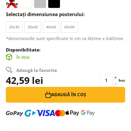
Selectați dimensiunea posterului:
20x30
30x45
40x60
60x90
*dimensiunile sunt specificate în cm ca lățime x înălțime.
Disponibilitate:
În stoc
Adaugă la favorite
42,59 lei
+
buc
-
ADAUGĂ ÎN COȘ