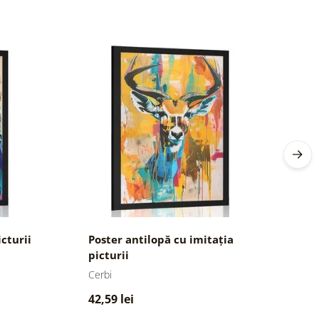
icturii
Poster antilopă cu imitația
P
picturii
Cerbi
Ur
42,59 lei
4