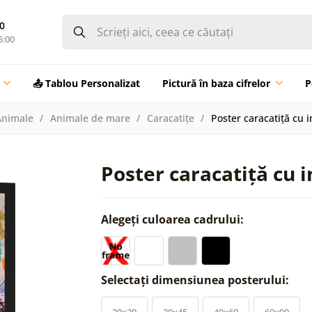
0
5:00
📤 Tablou Personalizat
Pictură în baza cifrelor
P
Animale
Animale de mare
Caracatițe
Poster caracatiță cu i
Poster caracatiță cu i
Alegeți culoarea cadrului:
Selectați dimensiunea posterului:
20x30
30x45
40x60
60x90