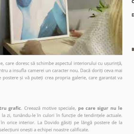
C
D
B
e, care doresc să schimbe aspectul interiorului cu ușurință,
ntru a insufla camerei un caracter nou. Dacă doriți ceva mai
e postere și vă puteți crea propria galerie, care garantat va
tru grafic
. Creează motive speciale,
pe care sigur nu le
 la zi, tunându-le în culori în funcție de tendințele actuale.
în orice interior. La Dovido găsiți pe lângă postere de la
selecțiuni onești a echipei noastre calificate.