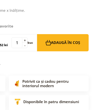
ime x înălțime.
avorite
+
ADAUGĂ ÎN COȘ
buc
52 lei
-
Potrivit ca și cadou pentru
interiorul modern
Disponibile în patru dimensiuni