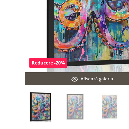
Reducere -20%
Afişează galeria