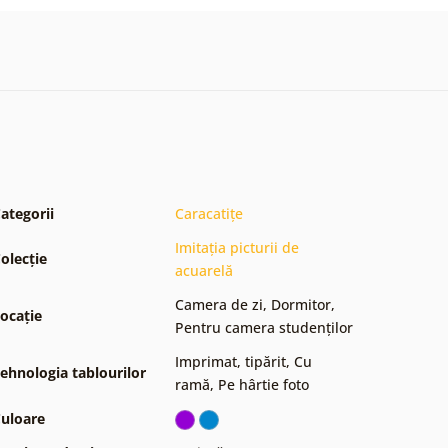
ategorii
Caracatițe
Imitația picturii de
olecție
acuarelă
Camera de zi
,
Dormitor
,
ocație
Pentru camera studenților
Imprimat, tipărit
,
Cu
ehnologia tablourilor
ramă
,
Pe hârtie foto
uloare