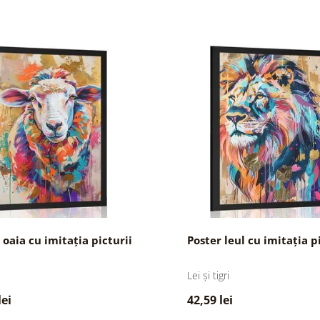
 oaia cu imitația picturii
Poster leul cu imitația p
e
Lei și tigri
lei
42,59 lei