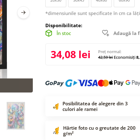
*dimensiunile sunt specificate în cm ca lăț
Disponibilitate:
În stoc
Adaugă la f
34,08 lei
Preț normal:
42,59 lei
Economisiți
8,
Posibilitatea de alegere din 3
culori ale ramei
Hârtie foto cu o greutate de 200
g/m²