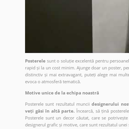
Posterele
sunt o soluție excelentă pentru persoanel
rapid și la un cost minim. Ajunge doar un poster, pe
distinctiv și mai extravagant, puteți alege mai mult
evoca o atmosferă tematică.
Motive unice de la echipa noastră
Posterele sunt rezultatul muncii
designerului nos
veți găsi în altă parte.
Încearcă, să țină posterele
Posterele sunt un decor căutat, care se potrivește 
designerul grafic și motive, care sunt rezultatul unei 