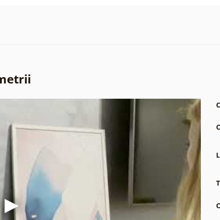
metrii
C
C
L
T
C