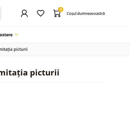
0
Coşul dumneavoastră
ostere
mitația picturii
mitația picturii