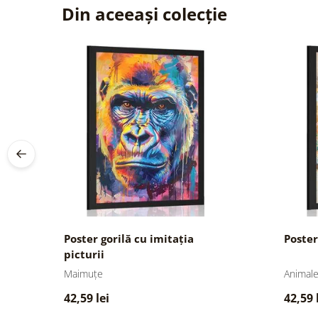
Din aceeași colecție
Poster gorilă cu imitația
Poster
picturii
Maimuțe
Animal
42,59 lei
42,59 