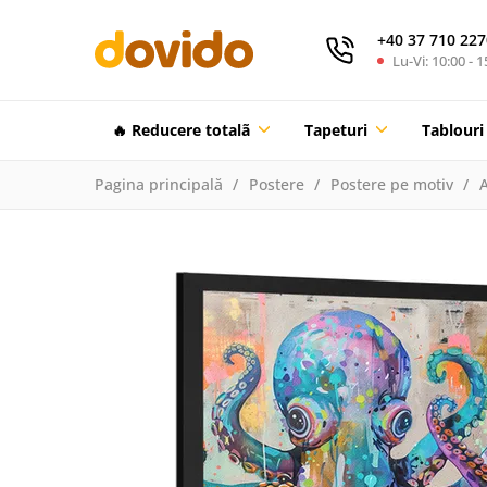
+40 37 710 227
Lu-Vi: 10:00 - 1
🔥 Reducere totalã
Tapeturi
Tablouri
Pagina principală
Postere
Postere pe motiv