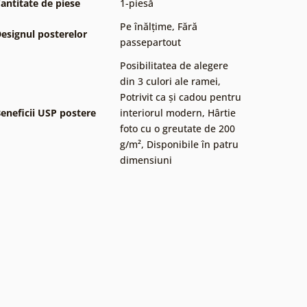
antitate de piese
1-piesă
Pe înălțime
,
Fără
esignul posterelor
passepartout
Posibilitatea de alegere
din 3 culori ale ramei
,
Potrivit ca și cadou pentru
eneficii USP postere
interiorul modern
,
Hârtie
foto cu o greutate de 200
g/m²
,
Disponibile în patru
dimensiuni