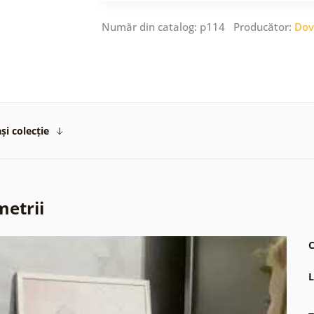
Număr din catalog: p114 Producător:
Dov
și colecție
metrii
C
L