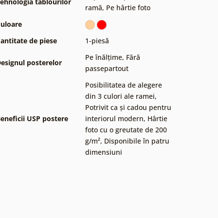
ehnologia tablourilor
ramă
,
Pe hârtie foto
uloare
antitate de piese
1-piesă
Pe înălțime
,
Fără
esignul posterelor
passepartout
Posibilitatea de alegere
din 3 culori ale ramei
,
Potrivit ca și cadou pentru
eneficii USP postere
interiorul modern
,
Hârtie
foto cu o greutate de 200
g/m²
,
Disponibile în patru
dimensiuni