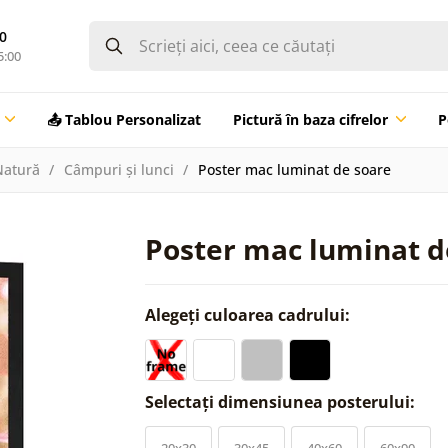
0
5:00
📤 Tablou Personalizat
Pictură în baza cifrelor
P
Natură
Câmpuri și lunci
Poster mac luminat de soare
Poster mac luminat d
Alegeți culoarea cadrului:
Selectați dimensiunea posterului:
20x30
30x45
40x60
60x90