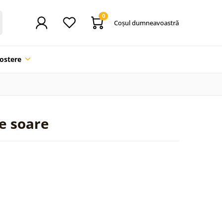
0
Coşul dumneavoastră
ostere
e soare