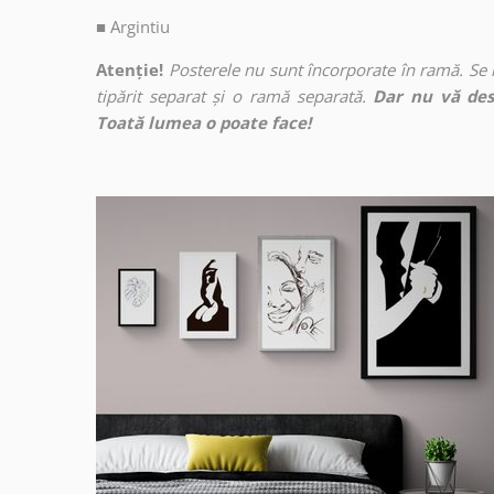
■
Argintiu
Atenție!
Posterele nu sunt încorporate în ramă. Se
tipărit separat și o ramă separată.
Dar nu vă des
Toată lumea o poate face!