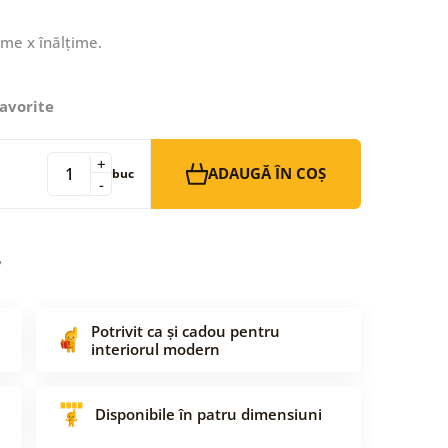
ime x înălțime.
avorite
+
ADAUGĂ ÎN COȘ
buc
-
Potrivit ca și cadou pentru
interiorul modern
Disponibile în patru dimensiuni