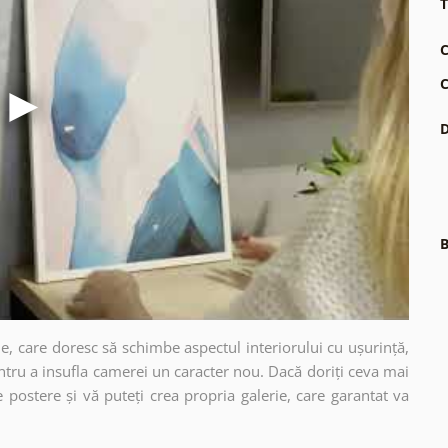
T
C
C
D
B
e, care doresc să schimbe aspectul interiorului cu ușurință,
ntru a insufla camerei un caracter nou. Dacă doriți ceva mai
e postere și vă puteți crea propria galerie, care garantat va