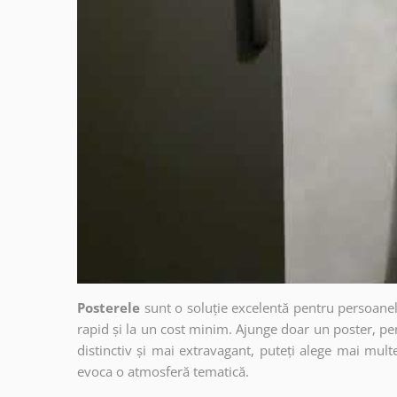
Posterele
sunt o soluție excelentă pentru persoanel
rapid și la un cost minim. Ajunge doar un poster, pe
distinctiv și mai extravagant, puteți alege mai mult
evoca o atmosferă tematică.