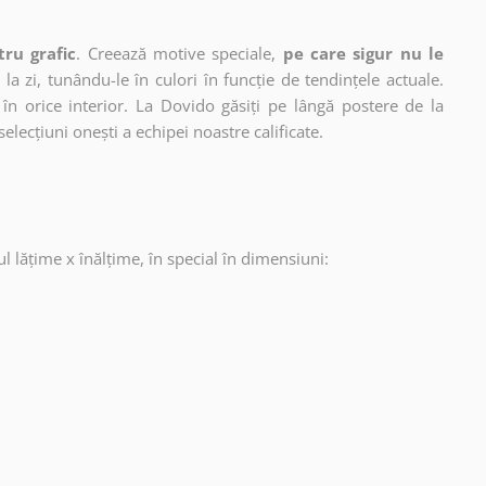
tru grafic
. Creează motive speciale,
pe care sigur nu le
 la zi, tunându-le în culori în funcție de tendințele actuale.
în orice interior. La Dovido găsiți pe lângă postere de la
selecțiuni onești a echipei noastre calificate.
ul lățime x înălțime, în special în dimensiuni: