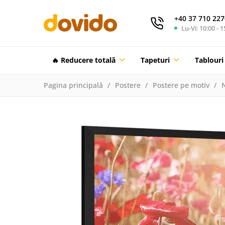
+40 37 710 227
Lu-Vi: 10:00 - 1
🔥 Reducere totalã
Tapeturi
Tablouri
Pagina principală
Postere
Postere pe motiv