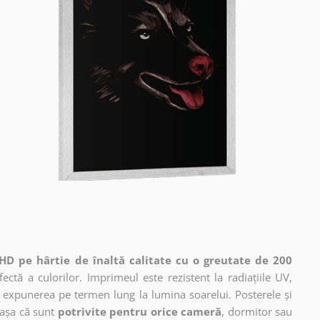
HD pe hârtie de înaltă calitate cu o greutate de 200
ctă a culorilor. Imprimeul este rezistent la radiațiile UV,
 expunerea pe termen lung la lumina soarelui. Posterele și
 așa că sunt
potrivite pentru orice cameră
, dormitor sau