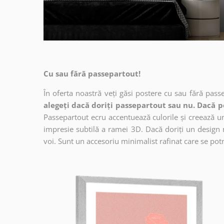
Cu sau fără passepartout!
În oferta noastră veți găsi postere cu sau fără pass
alegeți dacă doriți passepartout sau nu. Dacă p
Passepartout ecru accentuează culorile și creează un 
impresie subtilă a ramei 3D. Dacă doriți un design 
voi. Sunt un accesoriu minimalist rafinat care se potri