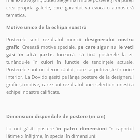
mai extravagant, puteți alege mai multe postere și vă puteți
crea propria galerie, care garantat va evoca o atmosferă
tematică.
Motive unice de la echipa noastră
Posterele sunt rezultatul muncii
designerului nostru
grafic
. Creează motive speciale,
pe care sigur nu le veți
găsi în altă parte.
Încearcă, să țină posterele la zi,
tunându-le în culori în funcție de tendințele actuale.
Posterele sunt un decor căutat, care se potrivește în orice
interior. La Dovido găsiți pe lângă postere de la designerul
grafic și motive, care sunt rezultatul unei selecțiuni onești a
echipei noastre calificate.
Dimensiuni disponibile de postere (în cm)
La noi găsiți postere
în patru dimensiuni
în raportul
lățime x înălțime, în special în dimensiuni: