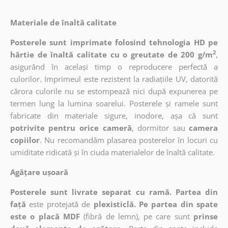
Materiale de înaltă calitate
Posterele sunt imprimate folosind tehnologia HD pe
2
hârtie de înaltă calitate cu o greutate de 200 g/m
,
asigurând în același timp o reproducere perfectă a
culorilor. Imprimeul este rezistent la radiațiile UV, datorită
cărora culorile nu se estompează nici după expunerea pe
termen lung la lumina soarelui. Posterele și ramele sunt
fabricate din materiale sigure, inodore, așa că sunt
potrivite pentru orice cameră
, dormitor sau
camera
copiilor
. Nu recomandăm plasarea posterelor în locuri cu
umiditate ridicată și în ciuda materialelor de înaltă calitate.
Agățare ușoară
Posterele sunt livrate separat cu ramă. Partea din
față
este protejată de
plexisticlă. Pe partea din spate
este o placă MDF
(fibră de lemn), pe care sunt
prinse