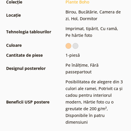
Colecție
Plante Boho
Birou
,
Bucătărie
,
Camera de
Locație
zi
,
Hol
,
Dormitor
Imprimat, tipărit
,
Cu ramă
,
Tehnologia tablourilor
Pe hârtie foto
Culoare
Cantitate de piese
1-piesă
Pe înălțime
,
Fără
Designul posterelor
passepartout
Posibilitatea de alegere din 3
culori ale ramei
,
Potrivit ca și
cadou pentru interiorul
Beneficii USP postere
modern
,
Hârtie foto cu o
greutate de 200 g/m²
,
Disponibile în patru
dimensiuni