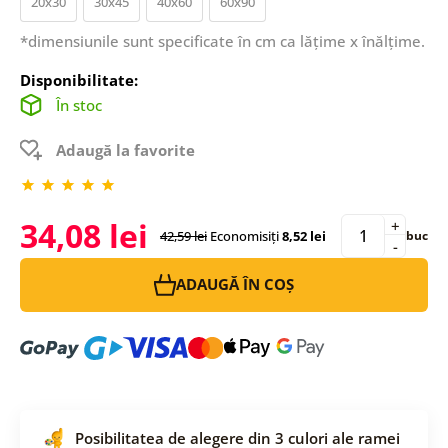
20x30
30x45
40x60
60x90
*dimensiunile sunt specificate în cm ca lățime x înălțime.
Disponibilitate:
În stoc
Adaugă la favorite
34,08 lei
+
42,59 lei
Economisiți
8,52 lei
buc
-
ADAUGĂ ÎN COȘ
Posibilitatea de alegere din 3 culori ale ramei