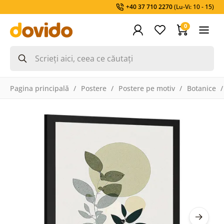
+40 37 710 2270
(Lu-Vi: 10 - 15)
0
Pagina principală
Postere
Postere pe motiv
Botanice