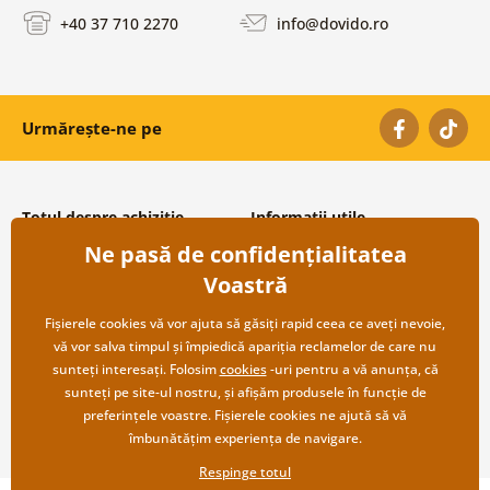
+40 37 710 2270
info@dovido.ro
Urmărește-ne pe
Totul despre achiziție
Informații utile
Ne pasă de confidențialitatea
Condiții și termeni generali
Despre noi
Protecția datelor personale
Întrebări frecvente
Voastră
Transport și modalități de plată
Contacte
Returnare
Cooperare angro
Fișierele cookies vă vor ajuta să găsiți rapid ceea ce aveți nevoie,
vă vor salva timpul și împiedică apariția reclamelor de care nu
sunteți interesați. Folosim
cookies
-uri pentru a vă anunța, că
sunteți pe site-ul nostru, și afișăm produsele în funcție de
preferințele voastre. Fișierele cookies ne ajută să vă
îmbunătățim experiența de navigare.
Respinge totul