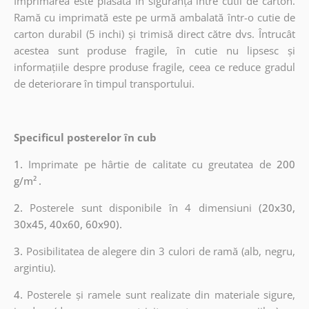
Imprimarea este plasată în siguranță între cutii de carton.
Ramă cu imprimată este pe urmă ambalată într-o cutie de
carton durabil (5 inchi) și trimisă direct către dvs. Întrucât
acestea sunt produse fragile, în cutie nu lipsesc și
informațiile despre produse fragile, ceea ce reduce gradul
de deteriorare în timpul transportului.
Specificul posterelor în cub
1.
Imprimate pe hârtie de calitate cu greutatea de
200
g/m²
.
2.
Posterele sunt disponibile în 4 dimensiuni
(20x30,
30x45, 40x60, 60x90).
3.
Posibilitatea de alegere din 3 culori de ramă (alb, negru,
argintiu).
4.
Posterele și ramele sunt realizate din materiale sigure,