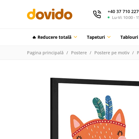
+40 37 710 227
Lu-Vi: 10:00 - 1
🔥 Reducere totalã
Tapeturi
Tablouri
Pagina principală
Postere
Postere pe motiv
P