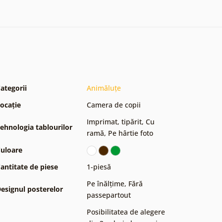
ategorii
Animăluțe
ocație
Camera de copii
Imprimat, tipărit
,
Cu
ehnologia tablourilor
ramă
,
Pe hârtie foto
uloare
antitate de piese
1-piesă
Pe înălțime
,
Fără
esignul posterelor
passepartout
Posibilitatea de alegere