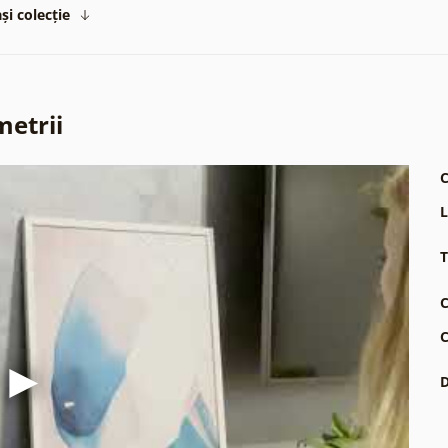
și colecție
metrii
C
L
T
C
C
D