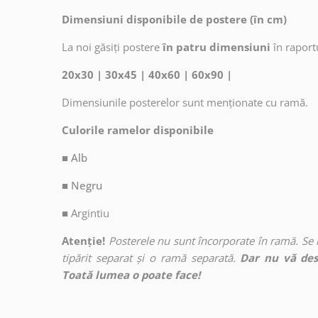
Dimensiuni disponibile de postere (în cm)
La noi găsiți postere
în patru dimensiuni
în raport
20x30 | 30x45 | 40x60 | 60x90 |
Dimensiunile posterelor sunt menționate cu ramă.
Culorile ramelor disponibile
■ Alb
■ Negru
■
Argintiu
Atenție!
Posterele nu sunt încorporate în ramă. Se
tipărit separat și o ramă separată.
Dar nu vă des
Toată lumea o poate face!