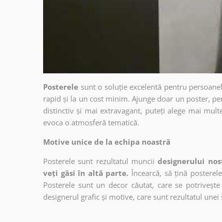
Posterele
sunt o soluție excelentă pentru persoanel
rapid și la un cost minim. Ajunge doar un poster, pe
distinctiv și mai extravagant, puteți alege mai mult
evoca o atmosferă tematică.
Motive unice de la echipa noastră
Posterele sunt rezultatul muncii
designerului nos
veți găsi în altă parte.
Încearcă, să țină posterele
Posterele sunt un decor căutat, care se potrivește 
designerul grafic și motive, care sunt rezultatul unei 