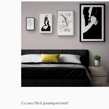
Cu sau fără passepartout!