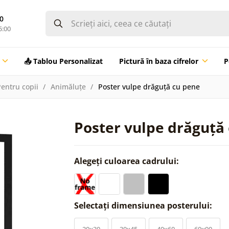
0
5:00
📤 Tablou Personalizat
Pictură în baza cifrelor
P
entru copii
Animăluțe
Poster vulpe drăguță cu pene
Poster vulpe drăguță
Alegeți culoarea cadrului:
Selectați dimensiunea posterului:
20x30
30x45
40x60
60x90