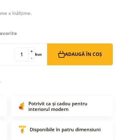
ime x înălțime.
avorite
+
ADAUGĂ ÎN COȘ
buc
-
Potrivit ca și cadou pentru
interiorul modern
Disponibile în patru dimensiuni