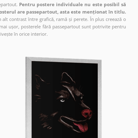
epartout.
Pentru postere individuale nu este posibil să
osterul are passepartout, asta este menționat în titlu.
alt contrast între grafică, ramă și perete. În plus creează o
mai ușor, posterele fără passepartout sunt potrivite pentru
vește în orice interior.