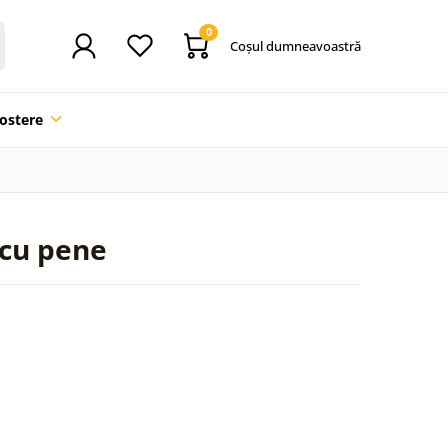
0
Coşul dumneavoastră
ostere
 cu pene