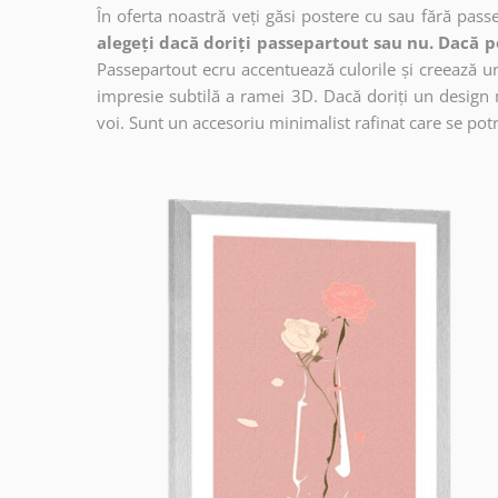
În oferta noastră veți găsi postere cu sau fără pass
alegeți dacă doriți passepartout sau nu. Dacă p
Passepartout ecru accentuează culorile și creează un 
impresie subtilă a ramei 3D. Dacă doriți un design 
voi. Sunt un accesoriu minimalist rafinat care se potri