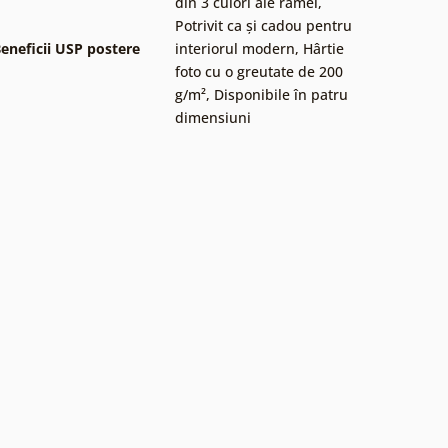
din 3 culori ale ramei
,
Potrivit ca și cadou pentru
eneficii USP postere
interiorul modern
,
Hârtie
foto cu o greutate de 200
g/m²
,
Disponibile în patru
dimensiuni