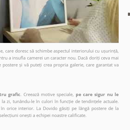
B
e, care doresc să schimbe aspectul interiorului cu ușurință,
ntru a insufla camerei un caracter nou. Dacă doriți ceva mai
e postere și vă puteți crea propria galerie, care garantat va
tru grafic
. Creează motive speciale,
pe care sigur nu le
 la zi, tunându-le în culori în funcție de tendințele actuale.
în orice interior. La Dovido găsiți pe lângă postere de la
selecțiuni onești a echipei noastre calificate.