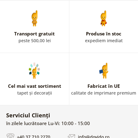
fundal, care strălucește în culori. Peștele sau cerbul
adorabil cu căști sunt potrivite, de exemplu și în camera
de copii. Această piesă unică nu va trece neobservată. Le
puteți găsi și ca
tablouri
.
Transport gratuit
Produse în stoc
peste 500,00 lei
expediem imediat
Cel mai vast sortiment
Fabricat în UE
tapet și decorații
calitate de imprimare premium
Serviciul Clienți
în zilele lucrătoare Lu-Vi: 10:00 - 15:00
+40 37 710 2270
info@dovido.ro