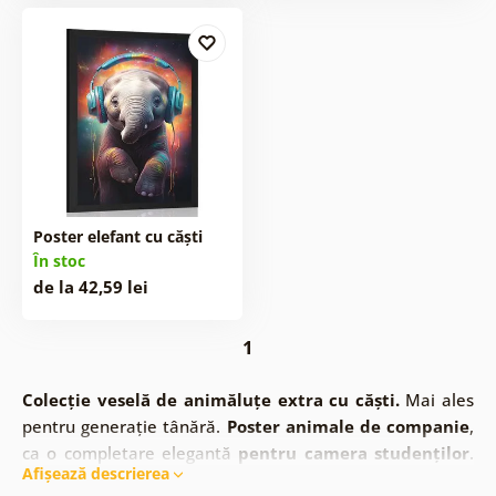
Poster elefant cu căști
În stoc
de la 42,59 lei
1
Colecție veselă de animăluțe extra cu căști.
Mai ales
pentru generație tânără.
Poster animale de companie
,
ca o completare elegantă
pentru camera studenților
.
Afișează descrierea
Achiziționați-vă întreaga colecție. Animale zâmbitoare cu