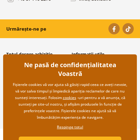
Urmărește-ne pe
Totul despre achiziție
Informații utile
Ne pasă de confidențialitatea
Condiții și termeni generali
Despre noi
Protecția datelor personale
Întrebări frecvente
Voastră
Transport și modalități de plată
Contacte
Returnare
Cooperare angro
Fișierele cookies vă vor ajuta să găsiți rapid ceea ce aveți nevoie,
vă vor salva timpul și împiedică apariția reclamelor de care nu
sunteți interesați. Folosim
cookies
-uri pentru a vă anunța, că
sunteți pe site-ul nostru, și afișăm produsele în funcție de
preferințele voastre. Fișierele cookies ne ajută să vă
îmbunătățim experiența de navigare.
Respinge totul
Copyright ©2019 © Dovido.ro.