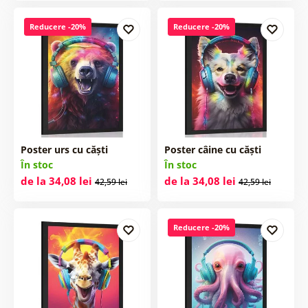
Reducere -20%
Reducere -20%
Poster urs cu căști
Poster câine cu căști
În stoc
În stoc
de la 34,08 lei
de la 34,08 lei
42,59 lei
42,59 lei
Reducere -20%