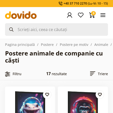
+40 37 710 2270
(Lu-Vi: 10 - 15)
0
Pagina principală
Postere
Postere pe motiv
Animale
Postere animale de companie cu
căști
17
Filtru
rezultate
Triere